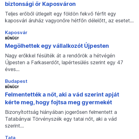
biztonsági őr Kaposváron
Teljes erőből ütlegelt egy földön fekvő férfit egy
kaposvári áruház vagyonőre hétfőn délelőtt, az esetet…
Kaposvár
BŰNÜGY
Megölhettek egy vállalkozót Újpesten
Nagy erőkkel fésülték át a rendőrök a hétvégén
Újpesten a Farkaserdőt, lapértesülés szerint egy 47
éves…
Budapest
BŰNÜGY
Felmentették a nőt, aki a vád szerint apját
kérte meg, hogy fojtsa meg gyermekét
Bizonyítottság hiányában jogerősen felmentett a
Tatabányai Törvényszék egy tatai nőt, aki a vád
szerint…
Tata