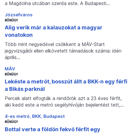
a Magdolna utcában szerda este. A Budapesti…
Józsefváros
BŰNÜGY
Alig verik már a kalauzokat a magyar
vonatokon
Több mint negyedével csökkent a MÁV-Start
jegyvizsgálói ellen elkövetett támadások száma: idén
április…
MÁV
BŰNÜGY
Lekéste a metrót, bosszút állt a BKK-n egy férfi
a Bikás parknál
Percek alatt elfogták a rendőrök azt a 23 éves férfit,
aki kedd este a metró segélyhívóján bejelentést tett,…
4-es metró
BKK
Budapest
BŰNÜGY
Bottal verte a földön fekvő férfit egy