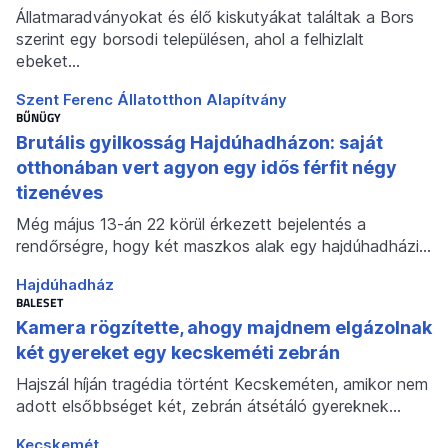
Állatmaradványokat és élő kiskutyákat találtak a Bors
szerint egy borsodi településen, ahol a felhizlalt
ebeket…
Szent Ferenc Állatotthon Alapítvány
BŰNÜGY
Brutális gyilkosság Hajdúhadházon: saját
otthonában vert agyon egy idős férfit négy
tizenéves
Még május 13-án 22 körül érkezett bejelentés a
rendőrségre, hogy két maszkos alak egy hajdúhadházi…
Hajdúhadház
BALESET
Kamera rögzítette, ahogy majdnem elgázolnak
két gyereket egy kecskeméti zebrán
Hajszál híján tragédia történt Kecskeméten, amikor nem
adott elsőbbséget két, zebrán átsétáló gyereknek…
Kecskemét