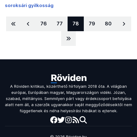
soroksári gyilkosság
Lapozás
Oldal:
76
Oldal:
77
Aktuális oldal
78
Oldal:
79
Oldal:
80
A Röviden kritikus, közérthető hírfolyam 2018 óta. A világban
európai, Európában magyar, Magyarországon vidéki. Józan,
szabad, méltányos. Semmilyen párt vagy érdekcsoport befolyása
alatt nem áll, a szerzők ugyanakkor saját meggyőződéseiktől nem
függetlenek és néha helyesírási hibákat is ejtenek.
© 2026 Röviden.hu