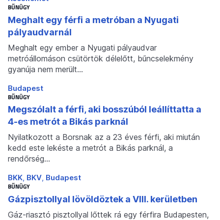
BŰNÜGY
Meghalt egy férfi a metróban a Nyugati
pályaudvarnál
Meghalt egy ember a Nyugati pályaudvar
metróállomáson csütörtök délelőtt, bűncselekmény
gyanúja nem merült…
Budapest
BŰNÜGY
Megszólalt a férfi, aki bosszúból leállíttatta a
4-es metrót a Bikás parknál
Nyilatkozott a Borsnak az a 23 éves férfi, aki miután
kedd este lekéste a metrót a Bikás parknál, a
rendőrség…
BKK
BKV
Budapest
BŰNÜGY
Gázpisztollyal lövöldöztek a VIII. kerületben
Gáz-riasztó pisztollyal lőttek rá egy férfira Budapesten,