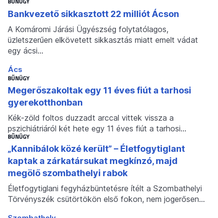
BŰNÜGY
Bankvezető sikkasztott 22 milliót Ácson
A Komáromi Járási Ügyészség folytatólagos,
üzletszerűen elkövetett sikkasztás miatt emelt vádat
egy ácsi…
Ács
BŰNÜGY
Megerőszakoltak egy 11 éves fiút a tarhosi
gyerekotthonban
Kék-zöld foltos duzzadt arccal vittek vissza a
pszichiátriáról két hete egy 11 éves fiút a tarhosi…
BŰNÜGY
„Kannibálok közé került” – Életfogytiglant
kaptak a zárkatársukat megkínzó, majd
megölő szombathelyi rabok
Életfogytiglani fegyházbüntetésre ítélt a Szombathelyi
Törvényszék csütörtökön első fokon, nem jogerősen…
Szombathely