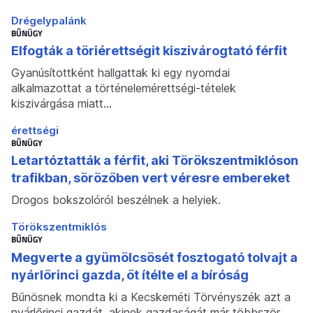
Drégelypalánk
BŰNÜGY
Elfogták a töriérettségit kiszivárogtató férfit
Gyanúsítottként hallgattak ki egy nyomdai
alkalmazottat a történelemérettségi-tételek
kiszivárgása miatt…
érettségi
BŰNÜGY
Letartóztatták a férfit, aki Törökszentmiklóson
trafikban, sörözőben vert véresre embereket
Drogos bokszolóról beszélnek a helyiek.
Törökszentmiklós
BŰNÜGY
Megverte a gyümölcsösét fosztogató tolvajt a
nyárlőrinci gazda, őt ítélte el a bíróság
Bűnösnek mondta ki a Kecskeméti Törvényszék azt a
nyárlőrinci gazdát, akinek gazdaságát már többször…