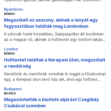
Nyárlőrinc
BŰNÜGY
Megszólalt az asszony, akinek a lányát egy
fagyasztóban találták meg Londonban
A szlovák határ közelében, Sajópüspökin élt korábban
az a magyar nő, akinek a holttestét egy londoni lakás…
London
BŰNÜGY
Holttestet találtak a Kerepesi úton, megszólalt
a rendőrség
Rendőrök és mentősök vonultak ki reggel a fővárosban
egy, a Kerepesi úton lévő ház elé, ahol egy holttest…
Budapest
BELFÖLD
Megszüntették a büntető eljárást Czeglédy
Csabával szemben