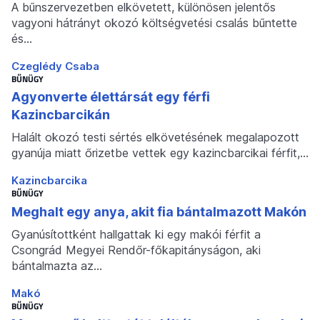
A bűnszervezetben elkövetett, különösen jelentős
vagyoni hátrányt okozó költségvetési csalás bűntette
és…
Czeglédy Csaba
BŰNÜGY
Agyonverte élettársát egy férfi
Kazincbarcikán
Halált okozó testi sértés elkövetésének megalapozott
gyanúja miatt őrizetbe vettek egy kazincbarcikai férfit,…
Kazincbarcika
BŰNÜGY
Meghalt egy anya, akit fia bántalmazott Makón
Gyanúsítottként hallgattak ki egy makói férfit a
Csongrád Megyei Rendőr-főkapitányságon, aki
bántalmazta az…
Makó
BŰNÜGY