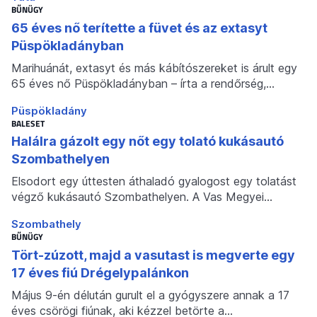
BŰNÜGY
65 éves nő terítette a füvet és az extasyt
Püspökladányban
Marihuánát, extasyt és más kábítószereket is árult egy
65 éves nő Püspökladányban – írta a rendőrség,…
Püspökladány
BALESET
Halálra gázolt egy nőt egy tolató kukásautó
Szombathelyen
Elsodort egy úttesten áthaladó gyalogost egy tolatást
végző kukásautó Szombathelyen. A Vas Megyei…
Szombathely
BŰNÜGY
Tört-zúzott, majd a vasutast is megverte egy
17 éves fiú Drégelypalánkon
Május 9-én délután gurult el a gyógyszere annak a 17
éves csörögi fiúnak, aki kézzel betörte a…