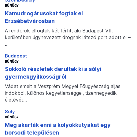
BŰNÜGY
Kamudrogárusokat fogtak el
Erzsébetvárosban
A rendőrök elfogtak két férfit, aki Budapest VII.
kerületében úgynevezett drognak látszó port adott el –
…
Budapest
BŰNÜGY
Sokkoló részletek derültek ki a sólyi
gyermekgyilkosságról
Vádat emelt a Veszprém Megyei Főügyészség aljas
indokból, különös kegyetlenséggel, tizennegyedik
életévét…
Sóly
BŰNÜGY
Meg akarták enni a kölyökkutyákat egy
borsodi településen