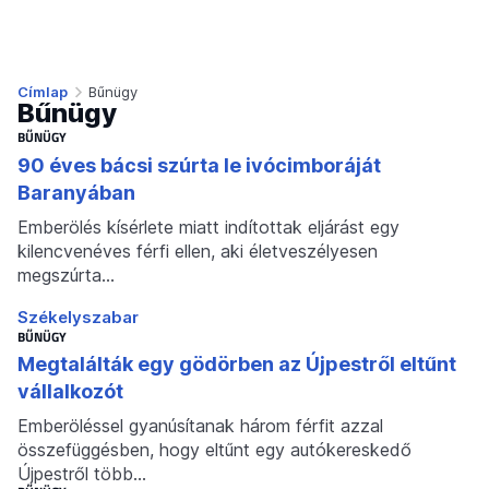
Címlap
Bűnügy
Bűnügy
BŰNÜGY
90 éves bácsi szúrta le ivócimboráját
Baranyában
Emberölés kísérlete miatt indítottak eljárást egy
kilencvenéves férfi ellen, aki életveszélyesen
megszúrta…
Székelyszabar
BŰNÜGY
Megtalálták egy gödörben az Újpestről eltűnt
vállalkozót
Emberöléssel gyanúsítanak három férfit azzal
összefüggésben, hogy eltűnt egy autókereskedő
Újpestről több…