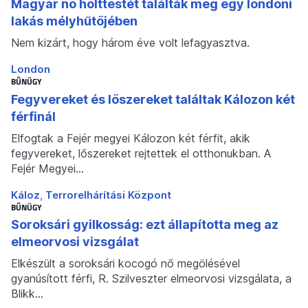
Magyar nő holttestét találták meg egy londoni
lakás mélyhűtőjében
Nem kizárt, hogy három éve volt lefagyasztva.
London
BŰNÜGY
Fegyvereket és lőszereket találtak Kálozon két
férfinál
Elfogtak a Fejér megyei Kálozon két férfit, akik
fegyvereket, lőszereket rejtettek el otthonukban. A
Fejér Megyei…
Káloz
Terrorelhárítási Központ
BŰNÜGY
Soroksári gyilkosság: ezt állapította meg az
elmeorvosi vizsgálat
Elkészült a soroksári kocogó nő megölésével
gyanúsított férfi, R. Szilveszter elmeorvosi vizsgálata, a
Blikk…