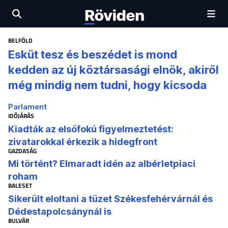
BELFÖLD
Esküt tesz és beszédet is mond
kedden az új köztársasági elnök, akiről
még mindig nem tudni, hogy kicsoda
Parlament
IDŐJÁRÁS
Kiadták az elsőfokú figyelmeztetést:
zivatarokkal érkezik a hidegfront
GAZDASÁG
Mi történt? Elmaradt idén az albérletpiaci
roham
BALESET
Sikerült eloltani a tüzet Székesfehérvárnál és
Dédestapolcsánynál is
BULVÁR