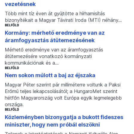
vezetésnek
Több mint tíz éven át gyűjtötte a hírhamisítás
bizonyítékait a Magyar Távirati Iroda (MTI) néhány…
BELFÖLD
Kormány: mérhető eredménye van az
áramfogyasztás átütemezésének
Mérhető eredménye van az áramfogyasztás
átütemezésére vonatkozó kormányzati
kommunikációnak és a…
BELFÖLD
Nem sokon múlott a baj az éjszaka
Magyar Péter szerint pár milliméterre voltunk a Paksi
Erőmű teljes lekapcsolásától; a HungaroMet szerint
hétfőn Magyarország volt Európa egyik legmelegebb
országa.
BELFÖLD
Közleményben bizonygatja a bukott fideszes
miniszter, hogy nem próbál elszökni
Zajlanak a letartóztatások a Nemzeti Kulturális Alap