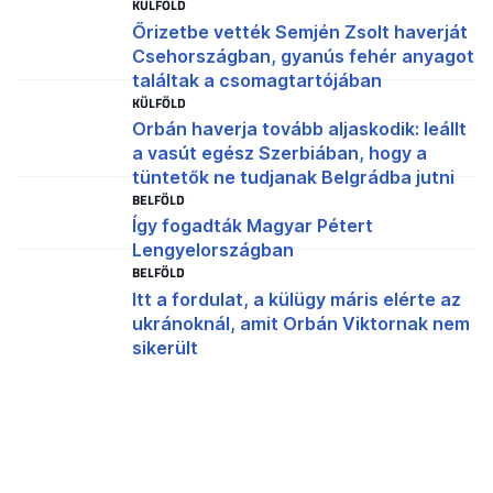
KÜLFÖLD
Őrizetbe vették Semjén Zsolt haverját
Csehországban, gyanús fehér anyagot
találtak a csomagtartójában
KÜLFÖLD
Orbán haverja tovább aljaskodik: leállt
a vasút egész Szerbiában, hogy a
tüntetők ne tudjanak Belgrádba jutni
BELFÖLD
Így fogadták Magyar Pétert
Lengyelországban
BELFÖLD
Itt a fordulat, a külügy máris elérte az
ukránoknál, amit Orbán Viktornak nem
sikerült