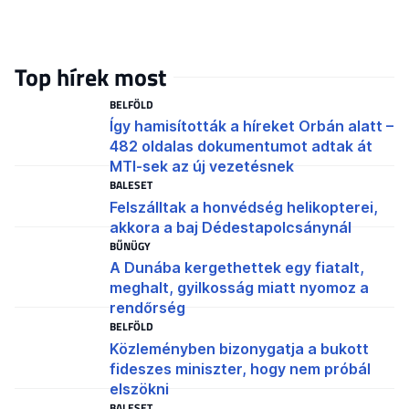
Top hírek most
BELFÖLD
Így hamisították a híreket Orbán alatt –
482 oldalas dokumentumot adtak át
MTI-sek az új vezetésnek
BALESET
Felszálltak a honvédség helikopterei,
akkora a baj Dédestapolcsánynál
BŰNÜGY
A Dunába kergethettek egy fiatalt,
meghalt, gyilkosság miatt nyomoz a
rendőrség
BELFÖLD
Közleményben bizonygatja a bukott
fideszes miniszter, hogy nem próbál
elszökni
BALESET