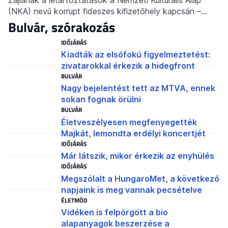
(NKA) nevű korrupt fideszes kifizetőhely kapcsán –…
Bulvár, szórakozás
IDŐJÁRÁS
Kiadták az elsőfokú figyelmeztetést:
zivatarokkal érkezik a hidegfront
BULVÁR
Nagy bejelentést tett az MTVA, ennek
sokan fognak örülni
BULVÁR
Életveszélyesen megfenyegették
Majkát, lemondta erdélyi koncertjét
IDŐJÁRÁS
Már látszik, mikor érkezik az enyhülés
IDŐJÁRÁS
Megszólalt a HungaroMet, a következő
napjaink is meg vannak pecsételve
ÉLETMÓD
Vidéken is felpörgött a bio
alapanyagok beszerzése a