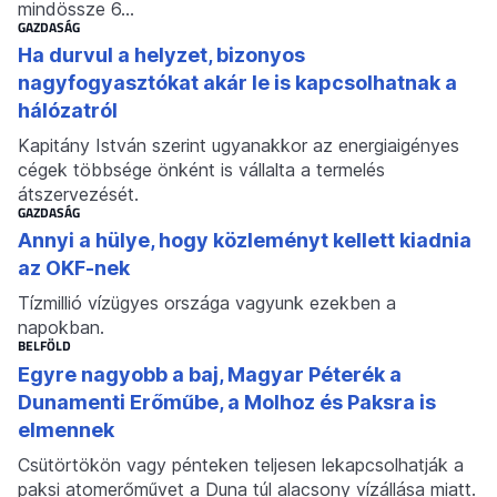
mindössze 6…
GAZDASÁG
Ha durvul a helyzet, bizonyos
nagyfogyasztókat akár le is kapcsolhatnak a
hálózatról
Kapitány István szerint ugyanakkor az energiaigényes
cégek többsége önként is vállalta a termelés
átszervezését.
GAZDASÁG
Annyi a hülye, hogy közleményt kellett kiadnia
az OKF-nek
Tízmillió vízügyes országa vagyunk ezekben a
napokban.
BELFÖLD
Egyre nagyobb a baj, Magyar Péterék a
Dunamenti Erőműbe, a Molhoz és Paksra is
elmennek
Csütörtökön vagy pénteken teljesen lekapcsolhatják a
paksi atomerőművet a Duna túl alacsony vízállása miatt.