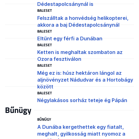
Dédestapolcsánynál is
BALESET
Felszálltak a honvédség helikopterei,
akkora a baj Dédestapolcsánynál
BALESET
Eltűnt egy férfi a Dunában
BALESET
Ketten is meghaltak szombaton az
Ozora fesztiválon
BALESET
Még ez is: húsz hektáron lángol az
aljnövényzet Nádudvar és a Hortobágy
között
BALESET
Négylakásos sorház teteje ég Pápán
Bűnügy
BŰNÜGY
A Dunába kergethettek egy fiatalt,
meghalt, gyilkosság miatt nyomoz a