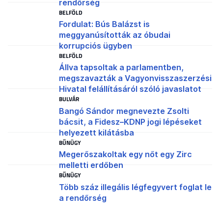
rendőrség
BELFÖLD
Fordulat: Bús Balázst is
meggyanúsították az óbudai
korrupciós ügyben
BELFÖLD
Állva tapsoltak a parlamentben,
megszavazták a Vagyonvisszaszerzési
Hivatal felállításáról szóló javaslatot
BULVÁR
Bangó Sándor megnevezte Zsolti
bácsit, a Fidesz–KDNP jogi lépéseket
helyezett kilátásba
BŰNÜGY
Megerőszakoltak egy nőt egy Zirc
melletti erdőben
BŰNÜGY
Több száz illegális légfegyvert foglat le
a rendőrség