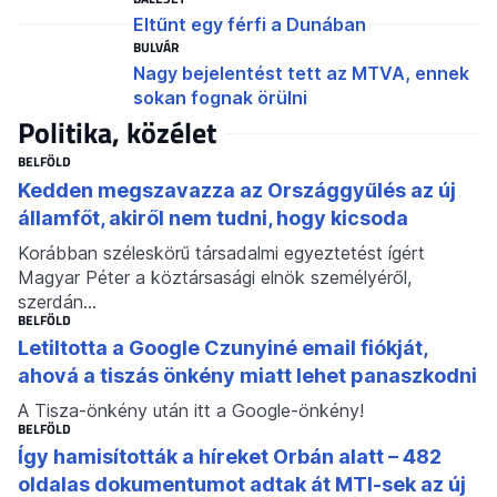
Eltűnt egy férfi a Dunában
BULVÁR
Nagy bejelentést tett az MTVA, ennek
sokan fognak örülni
Politika, közélet
BELFÖLD
Kedden megszavazza az Országgyűlés az új
államfőt, akiről nem tudni, hogy kicsoda
Korábban széleskörű társadalmi egyeztetést ígért
Magyar Péter a köztársasági elnök személyéről,
szerdán…
BELFÖLD
Letiltotta a Google Czunyiné email fiókját,
ahová a tiszás önkény miatt lehet panaszkodni
A Tisza-önkény után itt a Google-önkény!
BELFÖLD
Így hamisították a híreket Orbán alatt – 482
oldalas dokumentumot adtak át MTI-sek az új