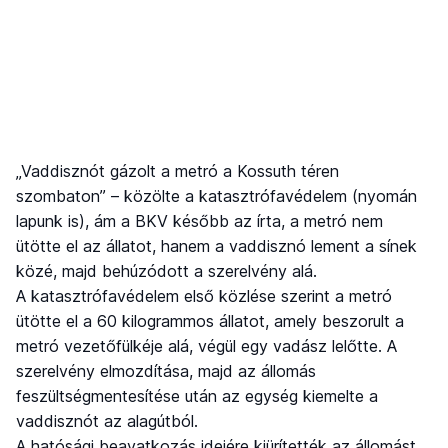
„Vaddisznót gázolt a metró a Kossuth téren
szombaton” – közölte a katasztrófavédelem (nyomán
lapunk is), ám a BKV később az írta, a metró nem
ütötte el az állatot, hanem a vaddisznó lement a sínek
közé, majd behúzódott a szerelvény alá.
A katasztrófavédelem első közlése szerint a metró
ütötte el a 60 kilogrammos állatot, amely beszorult a
metró vezetőfülkéje alá, végül egy vadász lelőtte. A
szerelvény elmozdítása, majd az állomás
feszültségmentesítése után az egység kiemelte a
vaddisznót az alagútból.
A hatósági beavatkozás idejére kiürítették az állomást,