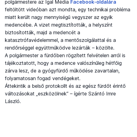
polgármestere az Igal Média
Facebook-oldalára
feltöltött videóban azt mondta, egy technikai probléma
miatt került nagy mennyiségű vegyszer az egyik
medencébe. A vizet megtisztították, a helyszínt
biztosították, majd a medencét a
katasztrófavédelemmel, a mentőszolgálattal és a
rendőrséggel együttműködve lezárták – közölte.
A polgármester a fürdőben rögzített felvételen arról is
tájékoztatott, hogy a medence valószínűleg hétfőig
zárva lesz, de a gyógyfürdő működése zavartalan,
folyamatosan fogad vendégeket.
Áttekintik a belső protokollt és az egész fürdőt érintő
változásokat „eszközölnek” – ígérte Szántó Imre
László.