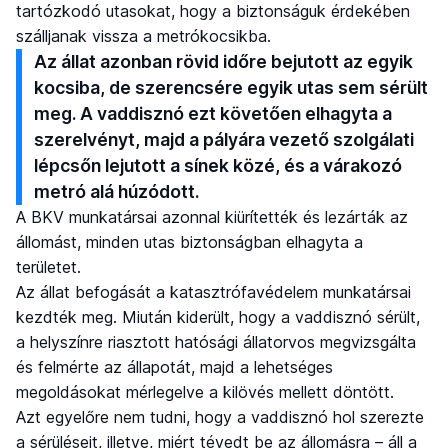
tartózkodó utasokat, hogy a biztonságuk érdekében
szálljanak vissza a metrókocsikba.
Az állat azonban rövid időre bejutott az egyik
kocsiba, de szerencsére egyik utas sem sérült
meg. A vaddisznó ezt követően elhagyta a
szerelvényt, majd a pályára vezető szolgálati
lépcsőn lejutott a sínek közé, és a várakozó
metró alá húzódott.
A BKV munkatársai azonnal kiürítették és lezárták az
állomást, minden utas biztonságban elhagyta a
területet.
Az állat befogását a katasztrófavédelem munkatársai
kezdték meg. Miután kiderült, hogy a vaddisznó sérült,
a helyszínre riasztott hatósági állatorvos megvizsgálta
és felmérte az állapotát, majd a lehetséges
megoldásokat mérlegelve a kilövés mellett döntött.
Azt egyelőre nem tudni, hogy a vaddisznó hol szerezte
a sérüléseit, illetve, miért tévedt be az állomásra – áll a