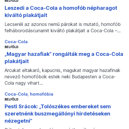
BELFÖLD
Leszedi a Coca-Cola a homofób népharagot
kiváltó plakátjait
Lecseréli az azonos nemű párokat is mutató, homofób
felháborodáscunamit kiváltó plakátjait a Coca-Cola –…
Coca-Cola
BELFÖLD
„Magyar hazafiak” rongálták meg a Coca-Cola
plakátjait
Arcukat eltakaró, kapucnis, magukat magyar hazafinak
nevező homofóbok estek neki Budapesten a Coca-
Cola nagy vihart…
Coca-Cola
homofóbia
BELFÖLD
Pesti Srácok: „Tolószékes embereket sem
szeretnénk buszmegállónyi hirdetéseken
nézegetni”