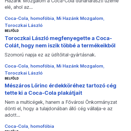
Hazánk Mozgalom a Coca-Cola dunaharaszti üzeme
elé, ahol az…
Coca-Cola
homofóbia
Mi Hazánk Mozgalom
Toroczkai László
BELFÖLD
Toroczkai László megfenyegette a Coca-
Colát, hogy nem iszik többé a termékeikből
Szomorú napja ez az üdítőital-gyártásnak.
Coca-Cola
homofóbia
Mi Hazánk Mozgalom
Toroczkai László
BELFÖLD
Mészáros Lőrinc érdekköréhez tartozó cég
tette ki a Coca-Cola plakátjait
Nem a multicégek, hanem a Fővárosi Önkormányzat
dönti el, hogy a tulajdonában álló cég vállalja-e az
adott…
Coca-Cola
homofóbia