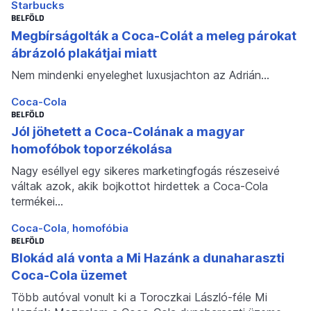
Starbucks
BELFÖLD
Megbírságolták a Coca-Colát a meleg párokat
ábrázoló plakátjai miatt
Nem mindenki enyeleghet luxusjachton az Adrián…
Coca-Cola
BELFÖLD
Jól jöhetett a Coca-Colának a magyar
homofóbok toporzékolása
Nagy eséllyel egy sikeres marketingfogás részeseivé
váltak azok, akik bojkottot hirdettek a Coca-Cola
termékei…
Coca-Cola
homofóbia
BELFÖLD
Blokád alá vonta a Mi Hazánk a dunaharaszti
Coca-Cola üzemet
Több autóval vonult ki a Toroczkai László-féle Mi