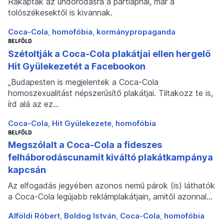
Rákaptak az undorodásra a pártlapnál, már a
tolószékesektől is kivannak.
Coca-Cola
homofóbia
kormánypropaganda
BELFÖLD
Szétoltják a Coca-Cola plakátjai ellen hergelő
Hit Gyülekezetét a Facebookon
„Budapesten is megjelentek a Coca-Cola
homoszexualitást népszerűsítő plakátjai. Tiltakozz te is,
írd alá az ez…
Coca-Cola
Hit Gyülekezete
homofóbia
BELFÖLD
Megszólalt a Coca-Cola a fideszes
felháborodáscunamit kiváltó plakátkampánya
kapcsán
Az elfogadás jegyében azonos nemű párok (is) láthatók
a Coca-Cola legújabb reklámplakátjain, amitől azonnal…
Alföldi Róbert
Boldog István
Coca-Cola
homofóbia