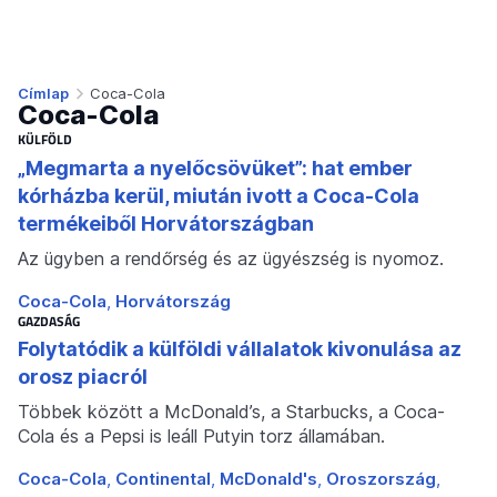
Címlap
Coca-Cola
Coca-Cola
KÜLFÖLD
„Megmarta a nyelőcsövüket”: hat ember
kórházba kerül, miután ivott a Coca-Cola
termékeiből Horvátországban
Az ügyben a rendőrség és az ügyészség is nyomoz.
Coca-Cola
Horvátország
GAZDASÁG
Folytatódik a külföldi vállalatok kivonulása az
orosz piacról
Többek között a McDonald’s, a Starbucks, a Coca-
Cola és a Pepsi is leáll Putyin torz államában.
Coca-Cola
Continental
McDonald's
Oroszország