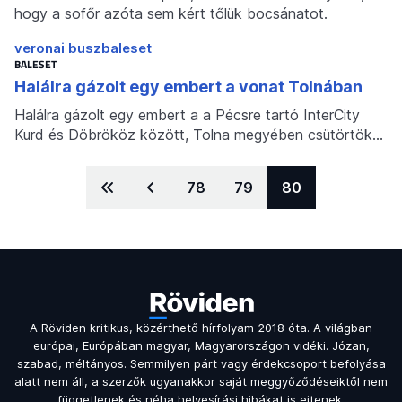
hogy a sofőr azóta sem kért tőlük bocsánatot.
veronai buszbaleset
BALESET
Halálra gázolt egy embert a vonat Tolnában
Halálra gázolt egy embert a a Pécsre tartó InterCity
Kurd és Döbrököz között, Tolna megyében csütörtök…
Lapozás
Oldal:
78
Oldal:
79
Aktuális oldal
80
A Röviden kritikus, közérthető hírfolyam 2018 óta. A világban
európai, Európában magyar, Magyarországon vidéki. Józan,
szabad, méltányos. Semmilyen párt vagy érdekcsoport befolyása
alatt nem áll, a szerzők ugyanakkor saját meggyőződéseiktől nem
függetlenek és néha helyesírási hibákat is ejtenek.