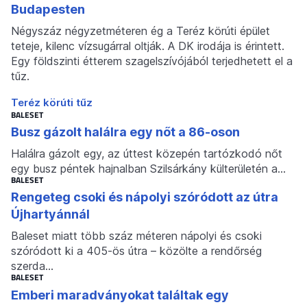
Budapesten
Négyszáz négyzetméteren ég a Teréz körúti épület
teteje, kilenc vízsugárral oltják. A DK irodája is érintett.
Egy földszinti étterem szagelszívójából terjedhetett el a
tűz.
Teréz körúti tűz
BALESET
Busz gázolt halálra egy nőt a 86-oson
Halálra gázolt egy, az úttest közepén tartózkodó nőt
egy busz péntek hajnalban Szilsárkány külterületén a…
BALESET
Rengeteg csoki és nápolyi szóródott az útra
Újhartyánnál
Baleset miatt több száz méteren nápolyi és csoki
szóródott ki a 405-ös útra – közölte a rendőrség
szerda…
BALESET
Emberi maradványokat találtak egy