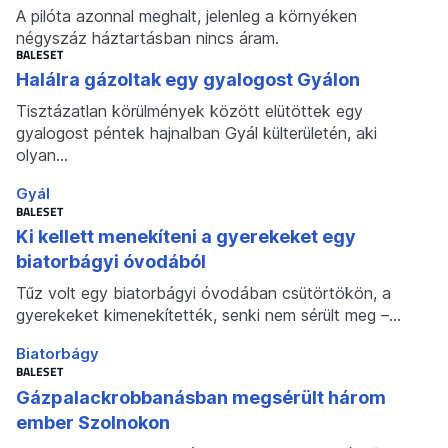
A pilóta azonnal meghalt, jelenleg a környéken
négyszáz háztartásban nincs áram.
BALESET
Halálra gázoltak egy gyalogost Gyálon
Tisztázatlan körülmények között elütöttek egy
gyalogost péntek hajnalban Gyál külterületén, aki
olyan…
Gyál
BALESET
Ki kellett menekíteni a gyerekeket egy
biatorbágyi óvodából
Tűz volt egy biatorbágyi óvodában csütörtökön, a
gyerekeket kimenekítették, senki nem sérült meg –…
Biatorbágy
BALESET
Gázpalackrobbanásban megsérült három
ember Szolnokon