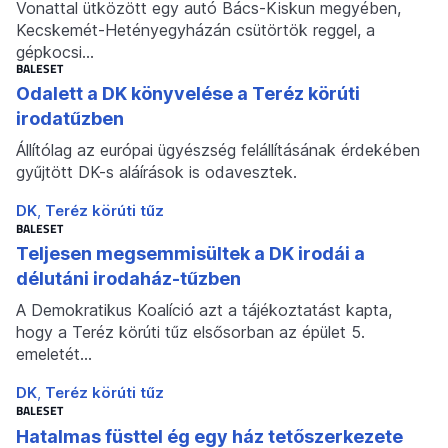
Vonattal ütközött egy autó Bács-Kiskun megyében,
Kecskemét-Hetényegyházán csütörtök reggel, a
gépkocsi…
BALESET
Odalett a DK könyvelése a Teréz körúti
irodatűzben
Állítólag az európai ügyészség felállításának érdekében
gyűjtött DK-s aláírások is odavesztek.
DK
Teréz körúti tűz
BALESET
Teljesen megsemmisültek a DK irodái a
délutáni irodaház-tűzben
A Demokratikus Koalíció azt a tájékoztatást kapta,
hogy a Teréz körúti tűz elsősorban az épület 5.
emeletét…
DK
Teréz körúti tűz
BALESET
Hatalmas füsttel ég egy ház tetőszerkezete