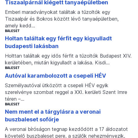
Tiszaalpárnál kiégett tanyaépületben
Emberi maradványokat találtak a tűzoltók egy
Tiszaalpár és Bokros között lévő tanyaépületben,
amely kedd…
BALESET
Holtan találtak egy férfit egy kigyulladt
budapesti lakásban
Holttan találtak egy idős férfit a tűzoltók Budapest XIV.
kerületében, miután kigyulladt a lakása. Kisdi…
BALESET
Autóval karambolozott a csepeli HÉV
Személyautóval ütközött a csepeli HÉV egyik
szerelvénye szombat reggel a XXI. kerületi Szent Imre
téren –…
BALESET
Nem ment el a tárgylásra a veronai
buszbaleset sofőrje
A veronai bíróságon tegnap kezdődött a 17 áldozatot
követelő buszbaleset pere, a szülők nehezményezik,