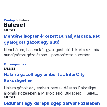
Címlap
Baleset
Baleset
BALESET
Mentőhelikopter érkezett Dunaújvárosba, két
gyalogost gázolt egy autó
Nem három, hanem két gyalogost ütöttek el a szombati
dunaújvárosi gázolásban – pontosította a korábbi…
Dunaújváros
BALESET
Halálra gázolt egy embert az InterCity
Rákosligetnél
Halálra gázolt egy embert péntek délután Rákosliget
állomás közelében a Miskolc felől Budapest – Keleti…
BALESET
Lezuhant egy kisrepülőgép Sárvár közelében