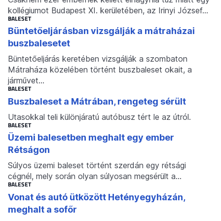
kollégiumot Budapest XI. kerületében, az Irinyi József…
BALESET
Büntetőeljárásban vizsgálják a mátraházai
buszbalesetet
Büntetőeljárás keretében vizsgálják a szombaton
Mátraháza közelében történt buszbaleset okait, a
járművet…
BALESET
Buszbaleset a Mátrában, rengeteg sérült
Utasokkal teli különjáratú autóbusz tért le az útról.
BALESET
Üzemi balesetben meghalt egy ember
Rétságon
Súlyos üzemi baleset történt szerdán egy rétsági
cégnél, mely során olyan súlyosan megsérült a…
BALESET
Vonat és autó ütközött Hetényegyházán,
meghalt a sofőr