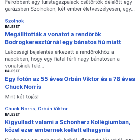
Felrobbant egy turistagázpalack csütörtök délelőtt egy
garázsban Szolnokon, két ember életveszélyesen, egy…
Szolnok
BALESET
Megállították a vonatot a rendőrök
Bodrogkeresztúrnál egy bánatos fiú miatt
Lakossági bejelentés érkezett a rendőrökhöz a
napokban, hogy egy fiatal férfi nagy bánatosan a
vonatsínek felé…
BALESET
Egy fotón az 55 éves Orbán Viktor és a 78 éves
Chuck Norris
Mint két tojás!
Chuck Norris
Orbán Viktor
BALESET
Kigyulladt valami a Schönherz Kollégiumban,
közel ezer embernek kellett elhagynia
Csaknem ezer embernek kellett elhagynia tűz miatt egy