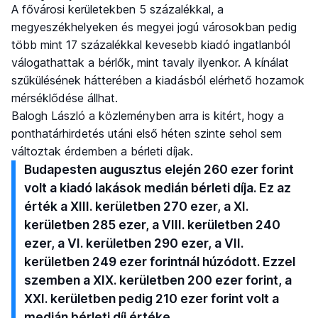
A fővárosi kerületekben 5 százalékkal, a
megyeszékhelyeken és megyei jogú városokban pedig
több mint 17 százalékkal kevesebb kiadó ingatlanból
válogathattak a bérlők, mint tavaly ilyenkor. A kínálat
szűkülésének hátterében a kiadásból elérhető hozamok
mérséklődése állhat.
Balogh László a közleményben arra is kitért, hogy a
ponthatárhirdetés utáni első héten szinte sehol sem
változtak érdemben a bérleti díjak.
Budapesten augusztus elején 260 ezer forint
volt a kiadó lakások medián bérleti díja. Ez az
érték a XIII. kerületben 270 ezer, a XI.
kerületben 285 ezer, a VIII. kerületben 240
ezer, a VI. kerületben 290 ezer, a VII.
kerületben 249 ezer forintnál húzódott. Ezzel
szemben a XIX. kerületben 200 ezer forint, a
XXI. kerületben pedig 210 ezer forint volt a
medián bérleti díj értéke.