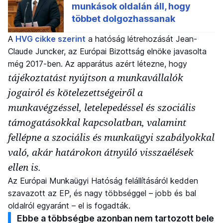
A
HVG cikke szerint
a hatóság létrehozását Jean-
Claude Juncker, az Európai Bizottság elnöke javasolta
még 2017-ben. Az apparátus azért létezne, hogy
tájékoztatást nyújtson a munkavállalók
jogairól és kötelezettségeiről a
munkavégzéssel, letelepedéssel és szociális
támogatásokkal kapcsolatban, valamint
fellépne a szociális és munkaügyi szabályokkal
való, akár határokon átnyúló visszaélések
ellen is.
Az Európai Munkaügyi Hatóság felállításáról kedden
szavazott az EP, és nagy többséggel – jobb és bal
oldalról egyaránt – el is fogadták.
Ebbe a többségbe azonban nem tartozott bele