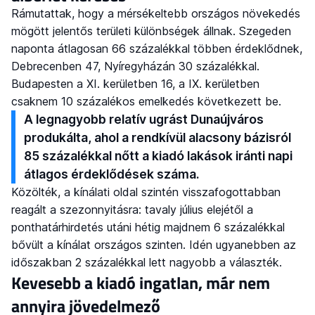
Rámutattak, hogy a mérsékeltebb országos növekedés
mögött jelentős területi különbségek állnak. Szegeden
naponta átlagosan 66 százalékkal többen érdeklődnek,
Debrecenben 47, Nyíregyházán 30 százalékkal.
Budapesten a XI. kerületben 16, a IX. kerületben
csaknem 10 százalékos emelkedés következett be.
A legnagyobb relatív ugrást Dunaújváros
produkálta, ahol a rendkívül alacsony bázisról
85 százalékkal nőtt a kiadó lakások iránti napi
átlagos érdeklődések száma.
Közölték, a kínálati oldal szintén visszafogottabban
reagált a szezonnyitásra: tavaly július elejétől a
ponthatárhirdetés utáni hétig majdnem 6 százalékkal
bővült a kínálat országos szinten. Idén ugyanebben az
időszakban 2 százalékkal lett nagyobb a választék.
Kevesebb a kiadó ingatlan, már nem
annyira jövedelmező