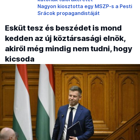
Nagyon kiosztotta egy MSZP-s a Pesti
Srácok propagandistáját
Esküt tesz és beszédet is mond
kedden az új köztársasági elnök,
akiről még mindig nem tudni, hogy
kicsoda