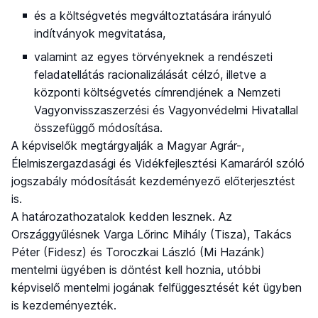
és a költségvetés megváltoztatására irányuló
indítványok megvitatása,
valamint az egyes törvényeknek a rendészeti
feladatellátás racionalizálását célzó, illetve a
központi költségvetés címrendjének a Nemzeti
Vagyonvisszaszerzési és Vagyonvédelmi Hivatallal
összefüggő módosítása.
A képviselők megtárgyalják a Magyar Agrár-,
Élelmiszergazdasági és Vidékfejlesztési Kamaráról szóló
jogszabály módosítását kezdeményező előterjesztést
is.
A határozathozatalok kedden lesznek. Az
Országgyűlésnek Varga Lőrinc Mihály (Tisza), Takács
Péter (Fidesz) és Toroczkai László (Mi Hazánk)
mentelmi ügyében is döntést kell hoznia, utóbbi
képviselő mentelmi jogának felfüggesztését két ügyben
is kezdeményezték.