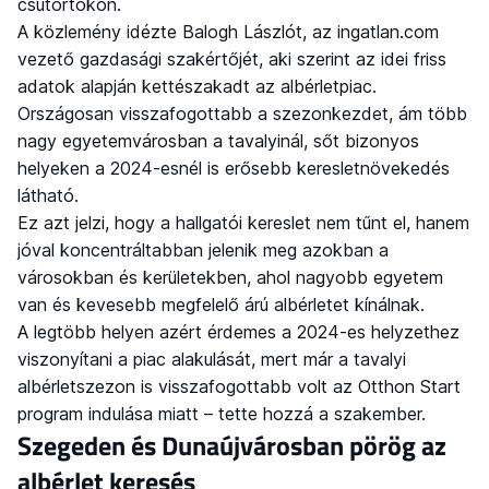
csütörtökön.
A közlemény idézte Balogh Lászlót, az ingatlan.com
vezető gazdasági szakértőjét, aki szerint az idei friss
adatok alapján kettészakadt az albérletpiac.
Országosan visszafogottabb a szezonkezdet, ám több
nagy egyetemvárosban a tavalyinál, sőt bizonyos
helyeken a 2024-esnél is erősebb keresletnövekedés
látható.
Ez azt jelzi, hogy a hallgatói kereslet nem tűnt el, hanem
jóval koncentráltabban jelenik meg azokban a
városokban és kerületekben, ahol nagyobb egyetem
van és kevesebb megfelelő árú albérletet kínálnak.
A legtöbb helyen azért érdemes a 2024-es helyzethez
viszonyítani a piac alakulását, mert már a tavalyi
albérletszezon is visszafogottabb volt az Otthon Start
program indulása miatt – tette hozzá a szakember.
Szegeden és Dunaújvárosban pörög az
albérlet keresés