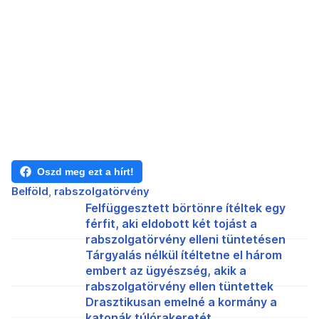
Oszd meg ezt a hírt!
Belföld
rabszolgatörvény
Felfüggesztett börtönre ítéltek egy
férfit, aki eldobott két tojást a
rabszolgatörvény elleni tüntetésen
Tárgyalás nélkül ítéltetne el három
embert az ügyészség, akik a
rabszolgatörvény ellen tüntettek
Drasztikusan emelné a kormány a
katonák túlórakeretét