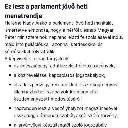
Ez lesz a parlament jövő heti
menetrendje
Hallerné Nagy Anikó a parlament jövő heti munkáját
ismertetve elmondta, hogy a hétfői ülésnap Magyar
Péter miniszterelnök napirend előtti felszólalásával indul,
majd interpellációkkal, azonnali kérdésekkel és
kérdésekkel folytatódik.
A képviselők aznap tárgyalnak
az egészségügyi adatkezelést érintő törvények,
a közneveléssel kapcsolatos jogszabályok,
és a közpénzügyi reformokkal összefüggő egyes
államháztartási szabályok kormány által
kezdeményezett módosításáról;
napirenden lesz a veszélyhelyzet megszűnésével
összefüggő átmeneti szabályokról szóló törvény,
a járványügyi készültségről szóló jogszabály