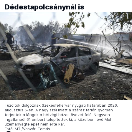
Dédestapolcsánynál is
Tűzoltók dolgoznak Székesfehérvár nyugati határában 2026.
augusztus 5-én. A nagy szél miatt a száraz tarlón gyorsan
terjedtek a lángok a hétvégi házas övezet felé. Negyven
ingatlanból 61 embert telepítettek ki, a közelben lévő Mol
üzemanyagtelepet nem érte kár.
Fotó: MTI/Vasvári Tamás