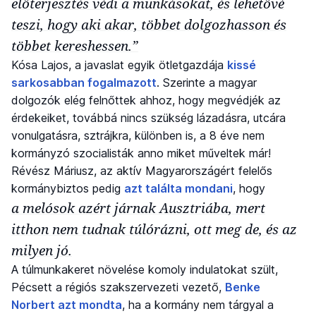
előterjesztés védi a munkásokat, és lehetővé
teszi, hogy aki akar, többet dolgozhasson és
többet kereshessen.”
Kósa Lajos, a javaslat egyik ötletgazdája
kissé
sarkosabban fogalmazott
. Szerinte a magyar
dolgozók elég felnőttek ahhoz, hogy megvédjék az
érdekeiket, továbbá nincs szükség lázadásra, utcára
vonulgatásra, sztrájkra, különben is, a 8 éve nem
kormányzó szocialisták anno miket műveltek már!
Révész Máriusz, az aktív Magyarországért felelős
kormánybiztos pedig
azt találta mondani
, hogy
a melósok azért járnak Ausztriába, mert
itthon nem tudnak túlórázni, ott meg de, és az
milyen jó.
A túlmunkakeret növelése komoly indulatokat szült,
Pécsett a régiós szakszervezeti vezető,
Benke
Norbert azt mondta
, ha a kormány nem tárgyal a