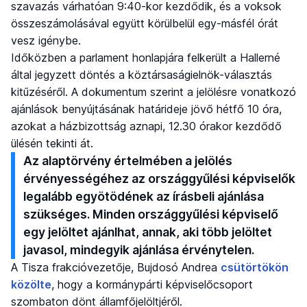
szavazás várhatóan 9:40-kor kezdődik, és a voksok
összeszámolásával együtt körülbelül egy-másfél órát
vesz igénybe.
Időközben a parlament honlapjára felkerült a Hallerné
által jegyzett döntés a köztársaságielnök-választás
kitűzéséről. A dokumentum szerint a jelölésre vonatkozó
ajánlások benyújtásának határideje jövő hétfő 10 óra,
azokat a házbizottság aznapi, 12.30 órakor kezdődő
ülésén tekinti át.
Az alaptörvény értelmében a jelölés
érvényességéhez az országgyűlési képviselők
legalább egyötödének az írásbeli ajánlása
szükséges. Minden országgyűlési képviselő
egy jelöltet ajánlhat, annak, aki több jelöltet
javasol, mindegyik ajánlása érvénytelen.
A Tisza frakcióvezetője, Bujdosó Andrea
csütörtökön
közölte
, hogy a kormánypárti képviselőcsoport
szombaton dönt államfőjelöltjéről.