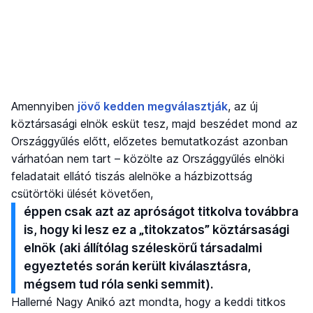
Amennyiben
jövő kedden megválasztják
, az új
köztársasági elnök esküt tesz, majd beszédet mond az
Országgyűlés előtt, előzetes bemutatkozást azonban
várhatóan nem tart – közölte az Országgyűlés elnöki
feladatait ellátó tiszás alelnöke a házbizottság
csütörtöki ülését követően,
éppen csak azt az apróságot titkolva továbbra
is, hogy ki lesz ez a „titokzatos” köztársasági
elnök (aki állítólag széleskörű társadalmi
egyeztetés során került kiválasztásra,
mégsem tud róla senki semmit).
Hallerné Nagy Anikó azt mondta, hogy a keddi titkos