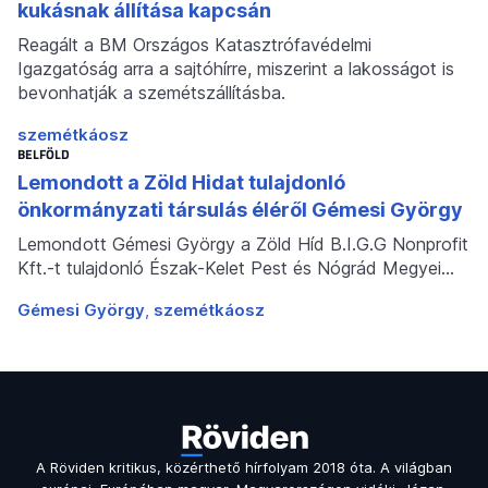
kukásnak állítása kapcsán
Reagált a BM Országos Katasztrófavédelmi
Igazgatóság arra a sajtóhírre, miszerint a lakosságot is
bevonhatják a szemétszállításba.
szemétkáosz
BELFÖLD
Lemondott a Zöld Hidat tulajdonló
önkormányzati társulás éléről Gémesi György
Lemondott Gémesi György a Zöld Híd B.I.G.G Nonprofit
Kft.-t tulajdonló Észak-Kelet Pest és Nógrád Megyei…
Gémesi György
szemétkáosz
A Röviden kritikus, közérthető hírfolyam 2018 óta. A világban