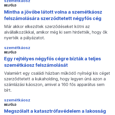
szemétkáosz
BELFÖLD
Mintha a jövőbe látott volna a szemétkáosz
felszámolására szerződtetett négyfős cég
Már akkor elkezdtek szerződéseket kötni az
alvállalkozókkal, amikor még ki sem hirdették, hogy ők
nyerték a pályázatot.
szemétkáosz
BELFÖLD
Egy rejtélyes négyfős cégre bízták a teljes
szemétkáosz felszámolását
Valamiért egy családi házban működő nyírségi kis céget
szerződtetett a kukaholding, hogy legyen úrrá azon a
számlázási káoszon, amivel a 160 fős apparátus sem
bírt.
szemétkáosz
BELFÖLD
Megszólalt a katasztrófavédelem a lakosság