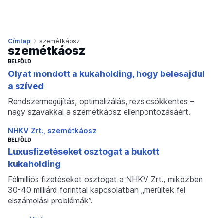
Címlap
szemétkáosz
szemétkáosz
BELFÖLD
Olyat mondott a kukaholding, hogy belesajdul
a szíved
Rendszermegújítás, optimalizálás, rezsicsökkentés –
nagy szavakkal a szemétkáosz ellenpontozásáért.
NHKV Zrt.
szemétkáosz
BELFÖLD
Luxusfizetéseket osztogat a bukott
kukaholding
Félmilliós fizetéseket osztogat a NHKV Zrt., miközben
30-40 milliárd forinttal kapcsolatban „merültek fel
elszámolási problémák”.