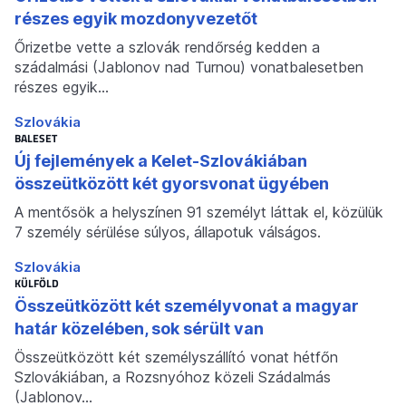
részes egyik mozdonyvezetőt
Őrizetbe vette a szlovák rendőrség kedden a
szádalmási (Jablonov nad Turnou) vonatbalesetben
részes egyik…
Szlovákia
BALESET
Új fejlemények a Kelet-Szlovákiában
összeütközött két gyorsvonat ügyében
A mentősök a helyszínen 91 személyt láttak el, közülük
7 személy sérülése súlyos, állapotuk válságos.
Szlovákia
KÜLFÖLD
Összeütközött két személyvonat a magyar
határ közelében, sok sérült van
Összeütközött két személyszállító vonat hétfőn
Szlovákiában, a Rozsnyóhoz közeli Szádalmás
(Jablonov…