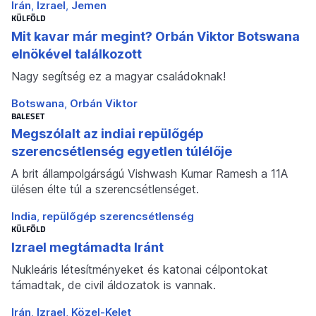
Irán
Izrael
Jemen
KÜLFÖLD
Mit kavar már megint? Orbán Viktor Botswana
elnökével találkozott
Nagy segítség ez a magyar családoknak!
Botswana
Orbán Viktor
BALESET
Megszólalt az indiai repülőgép
szerencsétlenség egyetlen túlélője
A brit állampolgárságú Vishwash Kumar Ramesh a 11A
ülésen élte túl a szerencsétlenséget.
India
repülőgép szerencsétlenség
KÜLFÖLD
Izrael megtámadta Iránt
Nukleáris létesítményeket és katonai célpontokat
támadtak, de civil áldozatok is vannak.
Irán
Izrael
Közel-Kelet