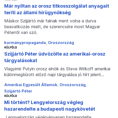
Már nyíltan az orosz titkosszolgálat anyagait
teríti az állami hírügynökség
Máskor Szijjártó már falnak ment volna a durva
beavatkozás miatt, de szerencsére most Magyar
Péterről van szó.
kormánypropaganda
Oroszország
KÜLFÖLD
Szijjártó Péter üdvözölte az amerikai-orosz
tárgyalásokat
Vlagyimir Putyin orosz elnök és Steve Witkoff amerikai
különmegbízott előző napi tárgyalása jó hírt jelent…
Amerikai Egyesült Államok
Oroszország
Szijjártó Péter
KÜLFÖLD
Mi történt? Lengyelország végleg
hazarendelte a budapesti nagykövetét
„Lengyelország végérvényesen hazarendelte