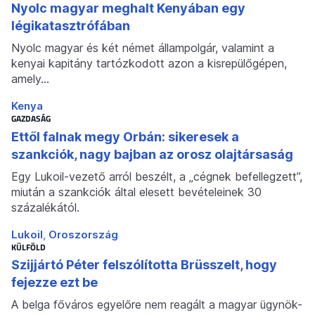
Nyolc magyar meghalt Kenyában egy
légikatasztrófában
Nyolc magyar és két német állampolgár, valamint a
kenyai kapitány tartózkodott azon a kisrepülőgépen,
amely…
Kenya
GAZDASÁG
Ettől falnak megy Orbán: sikeresek a
szankciók, nagy bajban az orosz olajtársaság
Egy Lukoil-vezető arról beszélt, a „cégnek befellegzett”,
miután a szankciók által elesett bevételeinek 30
százalékától.
Lukoil
Oroszország
KÜLFÖLD
Szijjártó Péter felszólította Brüsszelt, hogy
fejezze ezt be
A belga főváros egyelőre nem reagált a magyar ügynök-