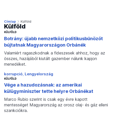
Címlap
Külföld
Külföld
KÜLFÖLD
Botrány: újabb nemzetközi politikusbűnözőt
bújtatnak Magyarországon Orbánék
Valamiért ragaszkodnak a fideszesek ahhoz, hogy az
összes, hazájából kiutált gazember nálunk kapjon
menedéket.
korrupció
Lengyelország
KÜLFÖLD
Vége a hazudozásnak: az amerikai
külügyminiszter tette helyre Orbánékat
Marco Rubio szerint is csak egy évre kapott
mentességet Magyarország az orosz olaj- és gáz elleni
szankciókra.