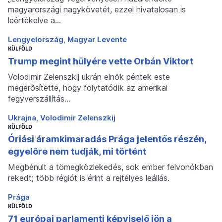
magyarországi nagykövetét, ezzel hivatalosan is
leértékelve a…
Lengyelország
Magyar Levente
KÜLFÖLD
Trump megint hülyére vette Orbán Viktort
Volodimir Zelenszkij ukrán elnök péntek este
megerősítette, hogy folytatódik az amerikai
fegyverszállítás…
Ukrajna
Volodimir Zelenszkij
KÜLFÖLD
Óriási áramkimaradás Prága jelentős részén,
egyelőre nem tudják, mi történt
Megbénult a tömegközlekedés, sok ember felvonókban
rekedt; több régiót is érint a rejtélyes leállás.
Prága
KÜLFÖLD
71 európai parlamenti képviselő jön a