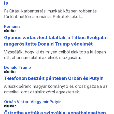
is
Felújítási-karbantartási munkák közben robbanás
történt hétfőn a romániai Petrotel-Lukoil…
Románia
KÜLFÖLD
Gyanús vadászlest találtak, a Titkos Szolgálat
megerősítette Donald Trump védelmét
Vizsgálják, hogy ki és milyen célból alakította ki éppen
ott, ahonnan rálátni az elnök mozgására.
Donald Trump
KÜLFÖLD
Telefonon beszélt pénteken Orbán és Putyin
A ruszkibérenc magyar kormányfő és orosz gazdája az
amerikai-orosz találkozóról egyeztettek.
Orbán Viktor
Vlagyimir Putyin
KÜLFÖLD
Őrizetbe vették a szlovákiai vonatbalesetben