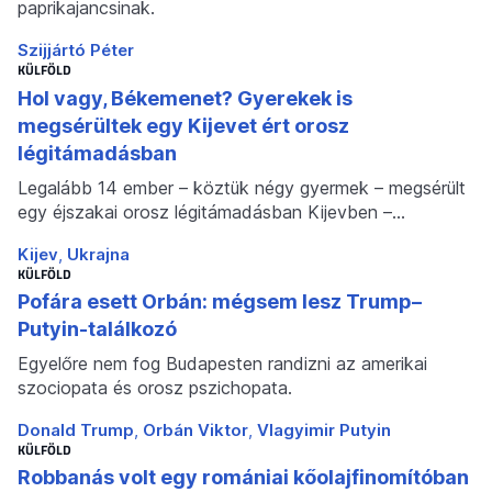
paprikajancsinak.
Szijjártó Péter
KÜLFÖLD
Hol vagy, Békemenet? Gyerekek is
megsérültek egy Kijevet ért orosz
légitámadásban
Legalább 14 ember – köztük négy gyermek – megsérült
egy éjszakai orosz légitámadásban Kijevben –…
Kijev
Ukrajna
KÜLFÖLD
Pofára esett Orbán: mégsem lesz Trump–
Putyin-találkozó
Egyelőre nem fog Budapesten randizni az amerikai
szociopata és orosz pszichopata.
Donald Trump
Orbán Viktor
Vlagyimir Putyin
KÜLFÖLD
Robbanás volt egy romániai kőolajfinomítóban