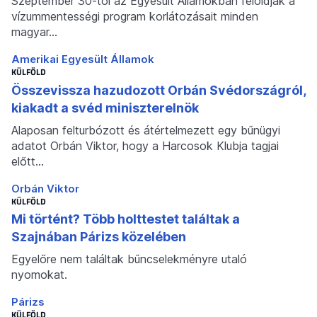
Szeptember 30-tól az Egyesült Államokban feloldják a
vízummentességi program korlátozásait minden
magyar…
Amerikai Egyesült Államok
KÜLFÖLD
Összevissza hazudozott Orbán Svédországról,
kiakadt a svéd miniszterelnök
Alaposan felturbózott és átértelmezett egy bűnügyi
adatot Orbán Viktor, hogy a Harcosok Klubja tagjai
előtt…
Orbán Viktor
KÜLFÖLD
Mi történt? Több holttestet találtak a
Szajnában Párizs közelében
Egyelőre nem találtak bűncselekményre utaló
nyomokat.
Párizs
KÜLFÖLD