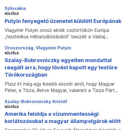
Szlovákia
KÜLFÖLD
Putyin fenyegető üzenetet küldött Európának
Vlagyimir Putyin orosz elnök csütörtökön Európa
„hisztérikus militarizálódásáról” beszélt a Valdaj…
Oroszország
Vlagyimir Putyin
KÜLFÖLD
Szalay-Bobrovniczky egyetlen mondattal
reagált arra, hogy lövést kapott egy testőre
Törökországban
Plusz írt még egy kisebb esszét arról, hogy Magyar
Péter, a Tisza, illetve Magyar, valamint a Tisza Párt…
Szalay-Bobrovniczky Kristóf
KÜLFÖLD
Amerika feloldja a vízummentességi
korlátozásokat a magyar állampolgárok előtt