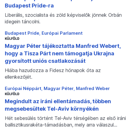
Budapest Pride-ra
Liberális, szocialista és zöld képviselők jönnek Orbán
idegein táncolni.
Budapest Pride
Európai Parlament
KÜLFÖLD
Magyar Péter tájékoztatta Manfred Webert,
hogy a Tisza Párt nem támogatja Ukrajna
gyorsított uniós csatlakozását
Hiába hazudozza a Fidesz hónapok óta az
ellenkezőjét.
Európai Néppárt
Magyar Péter
Manfred Weber
KÜLFÖLD
Megindult az iráni ellentámadás, többen
megsebesültek Tel-Aviv környékén
Hét sebesülés történt Tel-Aviv térségében az első iráni
ballisztikusrakéta-támadásban, mely arra válaszul…