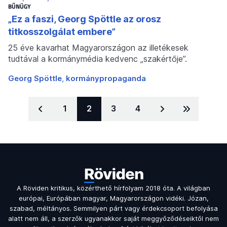
BŰNÜGY
„Ez a faszi, Georg Spöttle az orosz
titkosszolgálat embere”
25 éve kavarhat Magyarországon az illetékesek
tudtával a kormánymédia kedvenc „szakértője”.
Georg Spöttle
kormánypropaganda
Lapozás
Oldal:
Aktuális oldal
1
2
Oldal:
3
Oldal:
4
A Röviden kritikus, közérthető hírfolyam 2018 óta. A világban
európai, Európában magyar, Magyarországon vidéki. Józan,
szabad, méltányos. Semmilyen párt vagy érdekcsoport befolyása
alatt nem áll, a szerzők ugyanakkor saját meggyőződéseiktől nem