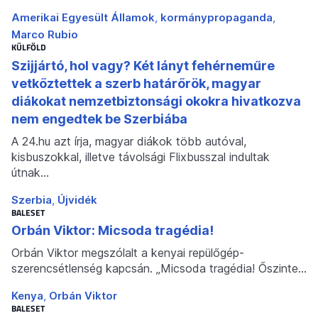
Amerikai Egyesült Államok
kormánypropaganda
Marco Rubio
KÜLFÖLD
Szijjártó, hol vagy? Két lányt fehérneműre
vetkőztettek a szerb határőrök, magyar
diákokat nemzetbiztonsági okokra hivatkozva
nem engedtek be Szerbiába
A 24.hu azt írja, magyar diákok több autóval,
kisbuszokkal, illetve távolsági Flixbusszal indultak
útnak…
Szerbia
Újvidék
BALESET
Orbán Viktor: Micsoda tragédia!
Orbán Viktor megszólalt a kenyai repülőgép-
szerencsétlenség kapcsán. „Micsoda tragédia! Őszinte…
Kenya
Orbán Viktor
BALESET