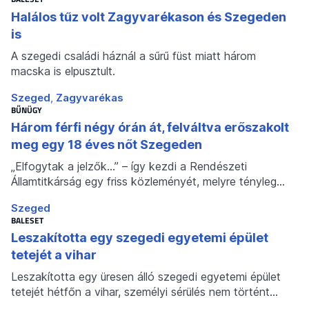
Halálos tűz volt Zagyvarékason és Szegeden
is
A szegedi családi háznál a sűrű füst miatt három
macska is elpusztult.
Szeged
Zagyvarékas
BŰNÜGY
Három férfi négy órán át, felváltva erőszakolt
meg egy 18 éves nőt Szegeden
„Elfogytak a jelzők…” – így kezdi a Rendészeti
Államtitkárság egy friss közleményét, melyre tényleg…
Szeged
BALESET
Leszakította egy szegedi egyetemi épület
tetejét a vihar
Leszakította egy üresen álló szegedi egyetemi épület
tetejét hétfőn a vihar, személyi sérülés nem történt…