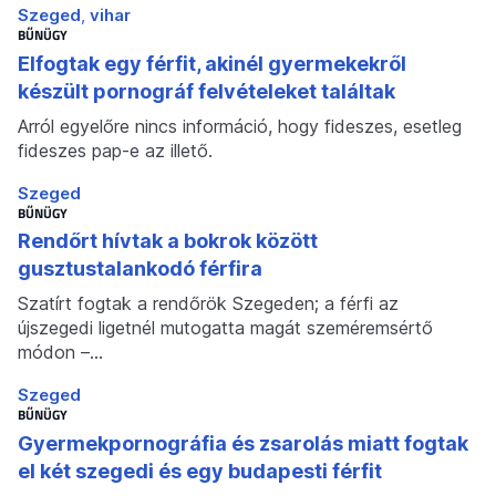
Szeged
vihar
BŰNÜGY
Elfogtak egy férfit, akinél gyermekekről
készült pornográf felvételeket találtak
Arról egyelőre nincs információ, hogy fideszes, esetleg
fideszes pap-e az illető.
Szeged
BŰNÜGY
Rendőrt hívtak a bokrok között
gusztustalankodó férfira
Szatírt fogtak a rendőrök Szegeden; a férfi az
újszegedi ligetnél mutogatta magát szeméremsértő
módon –…
Szeged
BŰNÜGY
Gyermekpornográfia és zsarolás miatt fogtak
el két szegedi és egy budapesti férfit