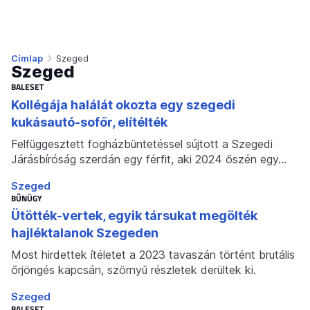
Címlap
Szeged
Szeged
BALESET
Kollégája halálát okozta egy szegedi
kukásautó-sofőr, elítélték
Felfüggesztett fogházbüntetéssel sújtott a Szegedi
Járásbíróság szerdán egy férfit, aki 2024 őszén egy…
Szeged
BŰNÜGY
Ütötték-vertek, egyik társukat megölték
hajléktalanok Szegeden
Most hirdettek ítéletet a 2023 tavaszán történt brutális
őrjöngés kapcsán, szörnyű részletek derültek ki.
Szeged
BALESET