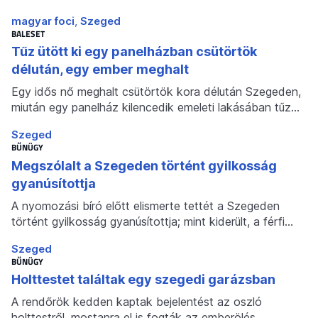
magyar foci
Szeged
BALESET
Tűz ütött ki egy panelházban csütörtök
délután, egy ember meghalt
Egy idős nő meghalt csütörtök kora délután Szegeden,
miután egy panelház kilencedik emeleti lakásában tűz…
Szeged
BŰNÜGY
Megszólalt a Szegeden történt gyilkosság
gyanúsítottja
A nyomozási bíró előtt elismerte tettét a Szegeden
történt gyilkosság gyanúsítottja; mint kiderült, a férfi…
Szeged
BŰNÜGY
Holttestet találtak egy szegedi garázsban
A rendőrök kedden kaptak bejelentést az oszló
holttestről, mostanra el is fogták az emberölés