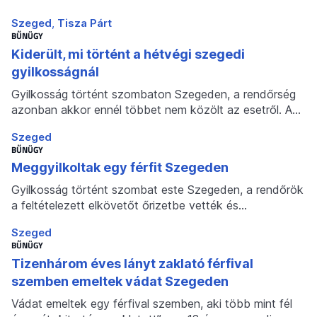
Szeged
Tisza Párt
BŰNÜGY
Kiderült, mi történt a hétvégi szegedi
gyilkosságnál
Gyilkosság történt szombaton Szegeden, a rendőrség
azonban akkor ennél többet nem közölt az esetről. A…
Szeged
BŰNÜGY
Meggyilkoltak egy férfit Szegeden
Gyilkosság történt szombat este Szegeden, a rendőrök
a feltételezett elkövetőt őrizetbe vették és…
Szeged
BŰNÜGY
Tizenhárom éves lányt zaklató férfival
szemben emeltek vádat Szegeden
Vádat emeltek egy férfival szemben, aki több mint fél