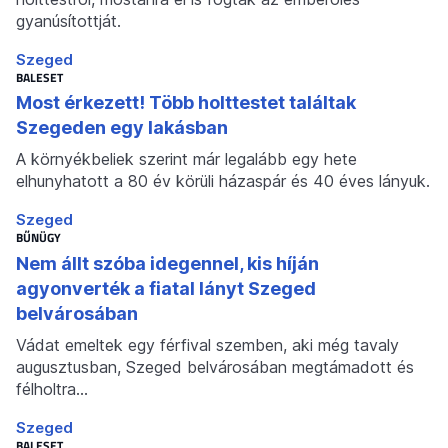
gyanúsítottját.
Szeged
BALESET
Most érkezett! Több holttestet találtak
Szegeden egy lakásban
A környékbeliek szerint már legalább egy hete
elhunyhatott a 80 év körüli házaspár és 40 éves lányuk.
Szeged
BŰNÜGY
Nem állt szóba idegennel, kis híján
agyonverték a fiatal lányt Szeged
belvárosában
Vádat emeltek egy férfival szemben, aki még tavaly
augusztusban, Szeged belvárosában megtámadott és
félholtra…
Szeged
BALESET