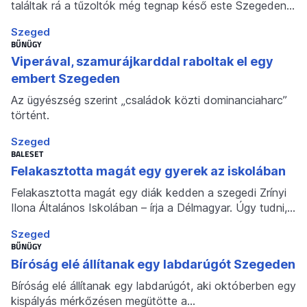
találtak rá a tűzoltók még tegnap késő este Szegeden…
Szeged
BŰNÜGY
Viperával, szamurájkarddal raboltak el egy
embert Szegeden
Az ügyészség szerint „családok közti dominanciaharc”
történt.
Szeged
BALESET
Felakasztotta magát egy gyerek az iskolában
Felakasztotta magát egy diák kedden a szegedi Zrínyi
Ilona Általános Iskolában – írja a Délmagyar. Úgy tudni,…
Szeged
BŰNÜGY
Bíróság elé állítanak egy labdarúgót Szegeden
Bíróság elé állítanak egy labdarúgót, aki októberben egy
kispályás mérkőzésen megütötte a…