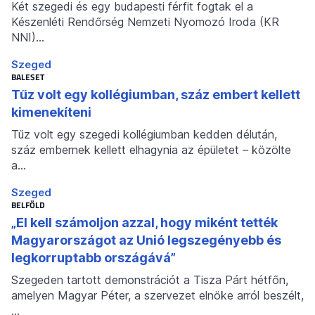
Két szegedi és egy budapesti férfit fogtak el a
Készenléti Rendőrség Nemzeti Nyomozó Iroda (KR
NNI)…
Szeged
BALESET
Tűz volt egy kollégiumban, száz embert kellett
kimenekíteni
Tűz volt egy szegedi kollégiumban kedden délután,
száz embernek kellett elhagynia az épületet – közölte
a…
Szeged
BELFÖLD
„El kell számoljon azzal, hogy miként tették
Magyarországot az Unió legszegényebb és
legkorruptabb országává”
Szegeden tartott demonstrációt a Tisza Párt hétfőn,
amelyen Magyar Péter, a szervezet elnöke arról beszélt,
…