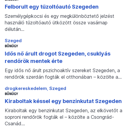
Felborult egy tűzoltóautó Szegeden
Személygépkocsi és egy megkülönböztető jelzést
használó tűzoltóautó ütközött össze vasárnap
délután…
Szeged
BŰNÜGY
Idős nő árult drogot Szegeden, csuklyás
rendőrök mentek érte
Egy idős nő árult pszichoaktív szereket Szegeden, a
rendőrök szerdán fogták el otthonában – közölte a…
drogkereskedelem
Szeged
BŰNÜGY
Kiraboltak késsel egy benzinkutat Szegeden
Kiraboltak egy benzinkutat Szegeden, az elkövetőt a
soproni rendőrök fogták el – közölte a Csongrád-
Csanád…