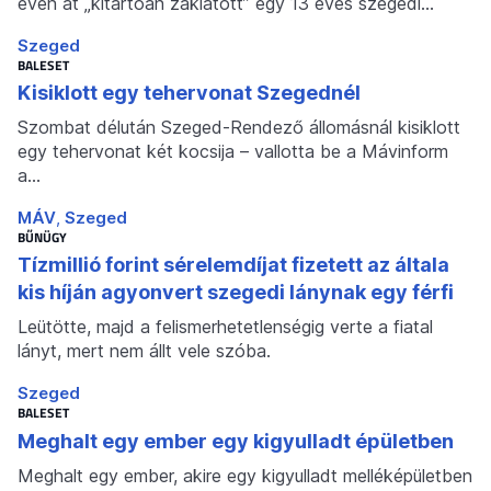
éven át „kitartóan zaklatott” egy 13 éves szegedi…
Szeged
BALESET
Kisiklott egy tehervonat Szegednél
Szombat délután Szeged-Rendező állomásnál kisiklott
egy tehervonat két kocsija – vallotta be a Mávinform
a…
MÁV
Szeged
BŰNÜGY
Tízmillió forint sérelemdíjat fizetett az általa
kis híján agyonvert szegedi lánynak egy férfi
Leütötte, majd a felismerhetetlenségig verte a fiatal
lányt, mert nem állt vele szóba.
Szeged
BALESET
Meghalt egy ember egy kigyulladt épületben
Meghalt egy ember, akire egy kigyulladt melléképületben