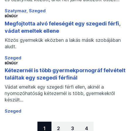
Szatymaz
Szeged
BŰNÜGY
Megfojtotta alvó feleségét egy szegedi férfi,
vádat emeltek ellene
Közös gyermekük eközben a lakás másik szobájában
aludt.
Szeged
BŰNÜGY
Kétezernél is több gyermekpornográf felvételt
találtak egy szegedi férfinál
Vádat emeltek egy szegedi férfi ellen, akinél a
nyomozóhatóság kétezernél is több, gyermekekről
készült…
Szeged
Lapozás
Aktuális oldal
1
Oldal:
2
Oldal:
3
Oldal:
4