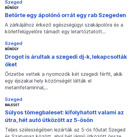
Szeged
BŰNÜGY
Betörte egy ápolónő orrát egy rab Szegeden
A zárkájához érkező egészségügyi szakápolóra és a
körletfelügyelőre támadt egy letartóztatott…
Szeged
BŰNÜGY
Drogot is árultak a szegedi dj-k, lekapcsolták
őket
Őrizetbe vettek a nyomozók két szegedi férfit, akik
egy éjszakai hely közönségét látták el
metamfetaminnal,…
Szeged
BALESET
Súlyos tömegbaleset: kifolyhatott valami az
útra, hét autó ütközött az 5-ösön
Teljes szélességében lezárták az 5-ös főutat Szeged
és Szatymaz között, ahol hét jármű ütközött össze…