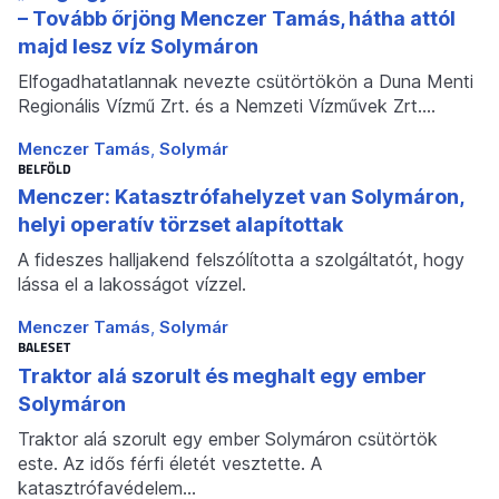
– Tovább őrjöng Menczer Tamás, hátha attól
majd lesz víz Solymáron
Elfogadhatatlannak nevezte csütörtökön a Duna Menti
Regionális Vízmű Zrt. és a Nemzeti Vízművek Zrt.…
Menczer Tamás
Solymár
BELFÖLD
Menczer: Katasztrófahelyzet van Solymáron,
helyi operatív törzset alapítottak
A fideszes halljakend felszólította a szolgáltatót, hogy
lássa el a lakosságot vízzel.
Menczer Tamás
Solymár
BALESET
Traktor alá szorult és meghalt egy ember
Solymáron
Traktor alá szorult egy ember Solymáron csütörtök
este. Az idős férfi életét vesztette. A
katasztrófavédelem…