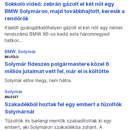
Sokkoló videó: zebrán gázolt el két nőt egy
BMW Solymáron, majd továbbhajtott, keresik a
rendőrök
Kijelölt gyalogátkelőhelyen gázolt el két nőt egy német
rendszámú BMW X6-os kedd este háromnegyed
hatkor…
BMW
Solymár
BELFÖLD
Solymár fideszes polgármestere közel 6
milliós jutalmat vett fel, már el is költötte
Solymár előre megy, nem hátra.
Solymár
BALESET
Szakadékból hoztak fel egy embert a tűzoltók
Solymárnál
Tűzoltók és barlangi mentők szabadítottak ki egy
embert, aki Solymáron szakadékba zuhant. A