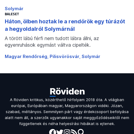
Solymár
BALESET
Háton, ölben hoztak le a rendőrök egy túrázót
a hegyoldalról Solymárnál
A törött lábú férfi nem tudott lábra állni, az
egyenruhások egymást váltva cipelték.
Magyar Rendőrség
Pilisvörösvár
Solymár
A Röviden kritikus, közérthető hírfolyam 2018 óta. A világban
európai, Európában magyar, Magyarországon vidéki. Józan,
szabad, méltányos. Semmilyen párt vagy érdekcsoport befolyása
alatt nem áll, a szerzők ugyanakkor saját meggyőződéseiktől nem
függetlenek és néha helyesírási hibákat is ejtenek.