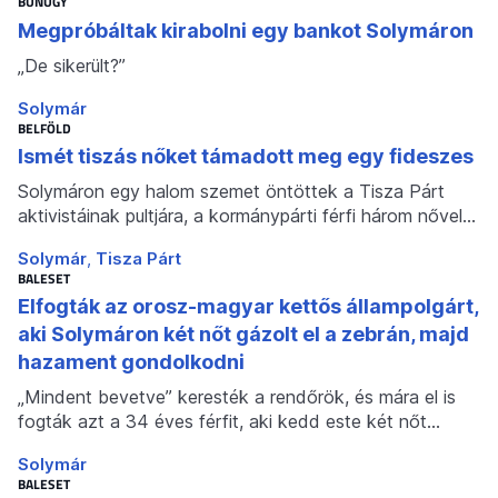
BŰNÜGY
Megpróbáltak kirabolni egy bankot Solymáron
„De sikerült?”
Solymár
BELFÖLD
Ismét tiszás nőket támadott meg egy fideszes
Solymáron egy halom szemet öntöttek a Tisza Párt
aktivistáinak pultjára, a kormánypárti férfi három nővel…
Solymár
Tisza Párt
BALESET
Elfogták az orosz-magyar kettős állampolgárt,
aki Solymáron két nőt gázolt el a zebrán, majd
hazament gondolkodni
„Mindent bevetve” keresték a rendőrök, és mára el is
fogták azt a 34 éves férfit, aki kedd este két nőt…
Solymár
BALESET