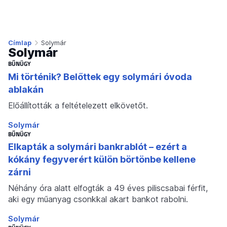
Címlap
Solymár
Solymár
BŰNÜGY
Mi történik? Belőttek egy solymári óvoda
ablakán
Előállították a feltételezett elkövetőt.
Solymár
BŰNÜGY
Elkapták a solymári bankrablót – ezért a
kókány fegyverért külön börtönbe kellene
zárni
Néhány óra alatt elfogták a 49 éves piliscsabai férfit,
aki egy műanyag csonkkal akart bankot rabolni.
Solymár