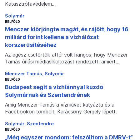
Katasztrófavédelem…
Solymár
BELFÖLD
Menczer kiőrjöngte magát, és rájött, hogy 16
milliárd forint kellene a vízhálózat
korszerűsítéséhez
Az egész csütörtök attól volt hangos, hogy Menczer
Tamás óriási médiasikoltozást rendezett, amiért…
Menczer Tamás
Solymár
BELFÖLD
Budapest segít a vízhiánnyal küzdő
Solymárnak és Szentendrének
Amíg Menczer Tamás a vízművet kutyázta és a
Facebookon tombolt, Karácsony Gergely lépett.
Solymár
Szentendre
BELFÖLD
„Még egyszer mondom: felszólítom a DMRV-t”