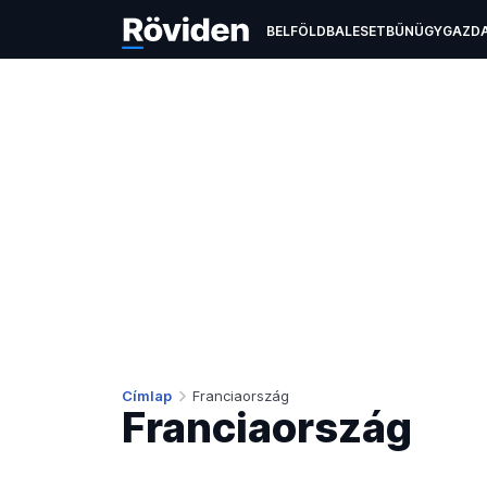
BELFÖLD
BALESET
BŰNÜGY
GAZD
ÉLETMÓD
KULTÚRA
OKTATÁS
TEC
Címlap
Franciaország
Franciaország