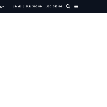
László
EUR:
362.89
USD:
313.96
ÜGY