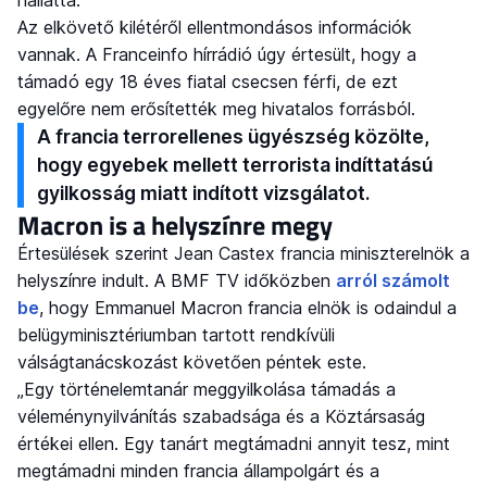
hallatta.
Az elkövető kilétéről ellentmondásos információk
vannak. A Franceinfo hírrádió úgy értesült, hogy a
támadó egy 18 éves fiatal csecsen férfi, de ezt
egyelőre nem erősítették meg hivatalos forrásból.
A francia terrorellenes ügyészség közölte,
hogy egyebek mellett terrorista indíttatású
gyilkosság miatt indított vizsgálatot.
Macron is a helyszínre megy
Értesülések szerint Jean Castex francia miniszterelnök a
helyszínre indult. A BMF TV időközben
arról számolt
be
, hogy Emmanuel Macron francia elnök is odaindul a
belügyminisztériumban tartott rendkívüli
válságtanácskozást követően péntek este.
„Egy történelemtanár meggyilkolása támadás a
véleménynyilvánítás szabadsága és a Köztársaság
értékei ellen. Egy tanárt megtámadni annyit tesz, mint
megtámadni minden francia állampolgárt és a