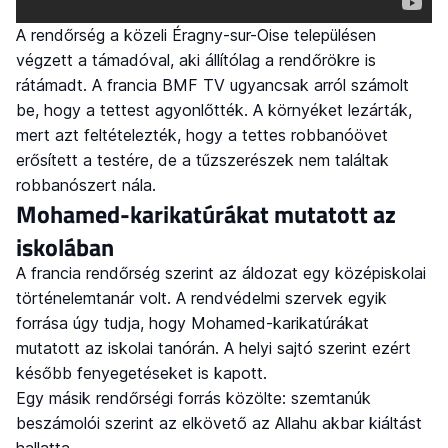
A rendőrség a közeli Éragny-sur-Oise településen
végzett a támadóval, aki állítólag a rendőrökre is
rátámadt. A francia BMF TV ugyancsak arról számolt
be, hogy a tettest agyonlőtték. A környéket lezárták,
mert azt feltételezték, hogy a tettes robbanóövet
erősített a testére, de a tűzszerészek nem találtak
robbanószert nála.
Mohamed-karikatúrákat mutatott az
iskolában
A francia rendőrség szerint az áldozat egy középiskolai
történelemtanár volt. A rendvédelmi szervek egyik
forrása úgy tudja, hogy Mohamed-karikatúrákat
mutatott az iskolai tanórán. A helyi sajtó szerint ezért
később fenyegetéseket is kapott.
Egy másik rendőrségi forrás közölte: szemtanúk
beszámolói szerint az elkövető az Allahu akbar kiáltást