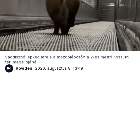
Vaddisznó lépked lefelé a mozgólépcsőn a 2-es metró Kossuth
téri megállójánál.
Röviden
2026. augusztus 8. 13:49