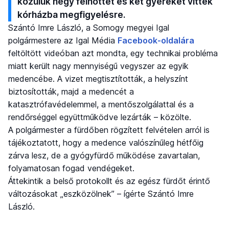
közülük négy felnőttet és két gyereket vittek
kórházba megfigyelésre.
Szántó Imre László, a Somogy megyei Igal
polgármestere az Igal Média
Facebook-oldalára
feltöltött videóban azt mondta, egy technikai probléma
miatt került nagy mennyiségű vegyszer az egyik
medencébe. A vizet megtisztították, a helyszínt
biztosították, majd a medencét a
katasztrófavédelemmel, a mentőszolgálattal és a
rendőrséggel együttműködve lezárták – közölte.
A polgármester a fürdőben rögzített felvételen arról is
tájékoztatott, hogy a medence valószínűleg hétfőig
zárva lesz, de a gyógyfürdő működése zavartalan,
folyamatosan fogad vendégeket.
Áttekintik a belső protokollt és az egész fürdőt érintő
változásokat „eszközölnek” – ígérte Szántó Imre
László.