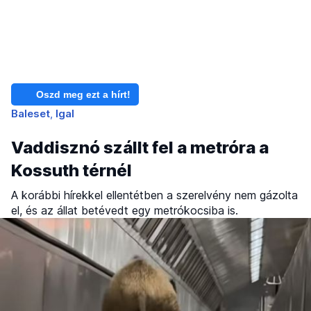
Oszd meg ezt a hírt!
Baleset
Igal
Vaddisznó szállt fel a metróra a
Kossuth térnél
A korábbi hírekkel ellentétben a szerelvény nem gázolta
el, és az állat betévedt egy metrókocsiba is.