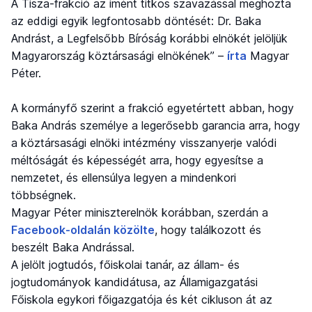
A Tisza-frakció az imént titkos szavazással meghozta
az eddigi egyik legfontosabb döntését: Dr. Baka
Andrást, a Legfelsőbb Bíróság korábbi elnökét jelöljük
Magyarország köztársasági elnökének” –
írta
Magyar
Péter.
A kormányfő szerint a frakció egyetértett abban, hogy
Baka András személye a legerősebb garancia arra, hogy
a köztársasági elnöki intézmény visszanyerje valódi
méltóságát és képességét arra, hogy egyesítse a
nemzetet, és ellensúlya legyen a mindenkori
többségnek.
Magyar Péter miniszterelnök korábban, szerdán a
Facebook-oldalán közölte
, hogy találkozott és
beszélt Baka Andrással.
A jelölt jogtudós, főiskolai tanár, az állam- és
jogtudományok kandidátusa, az Államigazgatási
Főiskola egykori főigazgatója és két cikluson át az