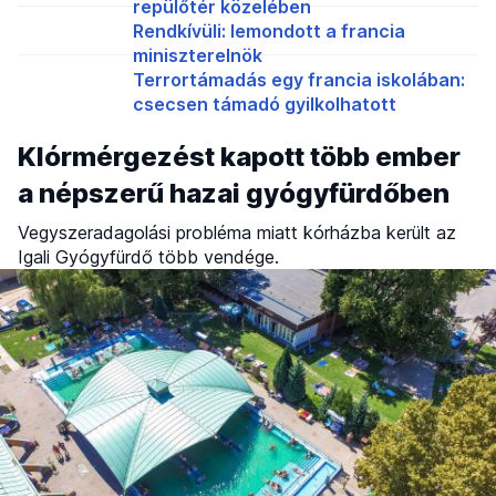
repülőtér közelében
Rendkívüli: lemondott a francia
miniszterelnök
Terrortámadás egy francia iskolában:
csecsen támadó gyilkolhatott
Klórmérgezést kapott több ember
a népszerű hazai gyógyfürdőben
Vegyszeradagolási probléma miatt kórházba került az
Igali Gyógyfürdő több vendége.