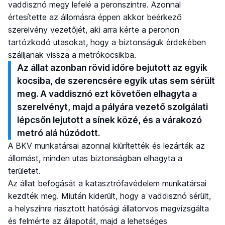
vaddisznó megy lefelé a peronszintre. Azonnal
értesítette az állomásra éppen akkor beérkező
szerelvény vezetőjét, aki arra kérte a peronon
tartózkodó utasokat, hogy a biztonságuk érdekében
szálljanak vissza a metrókocsikba.
Az állat azonban rövid időre bejutott az egyik
kocsiba, de szerencsére egyik utas sem sérült
meg. A vaddisznó ezt követően elhagyta a
szerelvényt, majd a pályára vezető szolgálati
lépcsőn lejutott a sínek közé, és a várakozó
metró alá húzódott.
A BKV munkatársai azonnal kiürítették és lezárták az
állomást, minden utas biztonságban elhagyta a
területet.
Az állat befogását a katasztrófavédelem munkatársai
kezdték meg. Miután kiderült, hogy a vaddisznó sérült,
a helyszínre riasztott hatósági állatorvos megvizsgálta
és felmérte az állapotát, majd a lehetséges