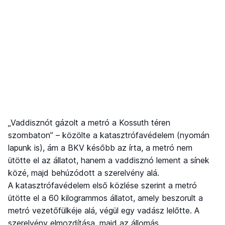
„Vaddisznót gázolt a metró a Kossuth téren
szombaton” – közölte a katasztrófavédelem (nyomán
lapunk is), ám a BKV később az írta, a metró nem
ütötte el az állatot, hanem a vaddisznó lement a sínek
közé, majd behúzódott a szerelvény alá.
A katasztrófavédelem első közlése szerint a metró
ütötte el a 60 kilogrammos állatot, amely beszorult a
metró vezetőfülkéje alá, végül egy vadász lelőtte. A
szerelvény elmozdítása, majd az állomás