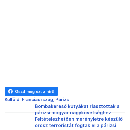
Oszd meg ezt a hírt!
Külföld
Franciaország
Párizs
Bombakereső kutyákat riasztottak a
párizsi magyar nagykövetséghez
Feltételezhetően merényletre készülő
orosz terroristát fogtak el a párizsi