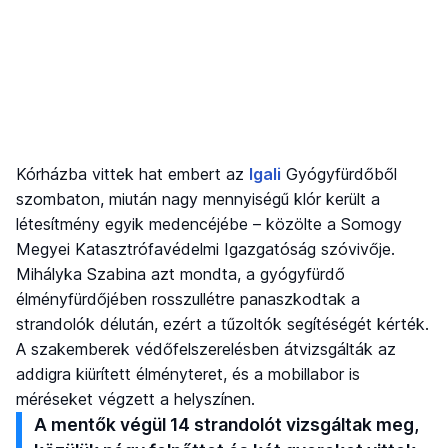
Kórházba vittek hat embert az
Igali
Gyógyfürdőből
szombaton, miután nagy mennyiségű klór került a
létesítmény egyik medencéjébe – közölte a Somogy
Megyei Katasztrófavédelmi Igazgatóság szóvivője.
Mihályka Szabina azt mondta, a gyógyfürdő
élményfürdőjében rosszullétre panaszkodtak a
strandolók délután, ezért a tűzoltók segítéségét kérték.
A szakemberek védőfelszerelésben átvizsgálták az
addigra kiürített élményteret, és a mobillabor is
méréseket végzett a helyszínen.
A mentők végül 14 strandolót vizsgáltak meg,