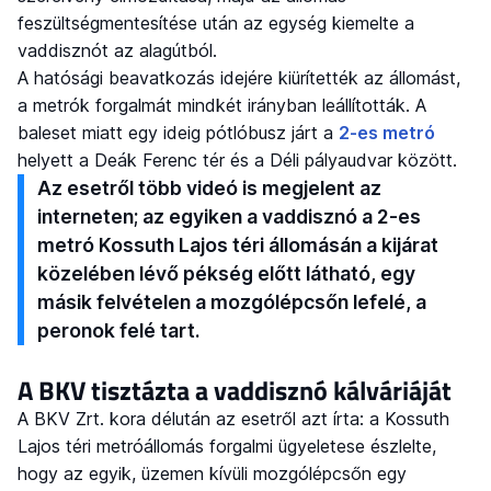
feszültségmentesítése után az egység kiemelte a
vaddisznót az alagútból.
A hatósági beavatkozás idejére kiürítették az állomást,
a metrók forgalmát mindkét irányban leállították. A
baleset miatt egy ideig pótlóbusz járt a
2-es metró
helyett a Deák Ferenc tér és a Déli pályaudvar között.
Az esetről több videó is megjelent az
interneten; az egyiken a vaddisznó a 2-es
metró Kossuth Lajos téri állomásán a kijárat
közelében lévő pékség előtt látható, egy
másik felvételen a mozgólépcsőn lefelé, a
peronok felé tart.
A BKV tisztázta a vaddisznó kálváriáját
A BKV Zrt. kora délután az esetről azt írta: a Kossuth
Lajos téri metróállomás forgalmi ügyeletese észlelte,
hogy az egyik, üzemen kívüli mozgólépcsőn egy