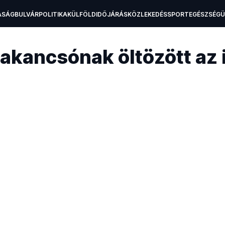
ASÁG
BULVÁR
POLITIKA
KÜLFÖLD
IDŐJÁRÁS
KÖZLEKEDÉS
SPORT
EGÉSZSÉG
H
akancsónak öltözött az i