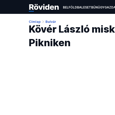
BELFÖLD
BALESET
BŰNÜGY
GAZD
ÉLETMÓD
KULTÚRA
OKTATÁS
TEC
Címlap
Bulvár
Kövér László misk
Pikniken