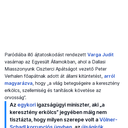
Paródiába illő ájtatoskodást rendezett
Varga Judit
vasárnap az Egyesült Államokban, ahol a Dallasi
Miasszonyunk Ciszterci Apátságot vezető Peter
Verhalen főapátnak adott át állami kitüntetést,
arról
magyarázva
, hogy „a világ betegségeire a keresztény
erkölcs, szellemiség és tanítások követése az
orvosság”.
Az
egykori
igazságügyi miniszter, aki „a
keresztény erkölcs” jegyében máig nem
tisztázta, hogy milyen szerepe volt a
Völner-
Schadl korrupciós ügyben
, az
újságírók