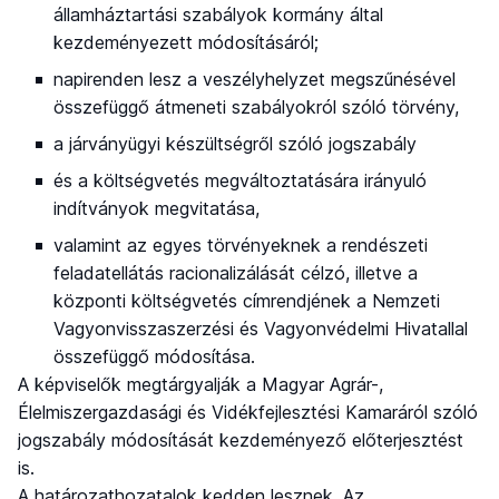
államháztartási szabályok kormány által
kezdeményezett módosításáról;
napirenden lesz a veszélyhelyzet megszűnésével
összefüggő átmeneti szabályokról szóló törvény,
a járványügyi készültségről szóló jogszabály
és a költségvetés megváltoztatására irányuló
indítványok megvitatása,
valamint az egyes törvényeknek a rendészeti
feladatellátás racionalizálását célzó, illetve a
központi költségvetés címrendjének a Nemzeti
Vagyonvisszaszerzési és Vagyonvédelmi Hivatallal
összefüggő módosítása.
A képviselők megtárgyalják a Magyar Agrár-,
Élelmiszergazdasági és Vidékfejlesztési Kamaráról szóló
jogszabály módosítását kezdeményező előterjesztést
is.
A határozathozatalok kedden lesznek. Az