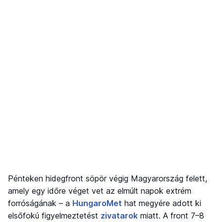
Pénteken hidegfront söpör végig Magyarország felett,
amely egy időre véget vet az elmúlt napok extrém
forróságának – a
HungaroMet
hat megyére adott ki
elsőfokú figyelmeztetést
zivatarok
miatt. A front 7–8