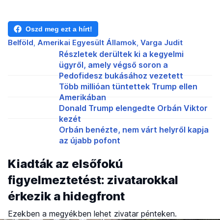
Oszd meg ezt a hírt!
Belföld
Amerikai Egyesült Államok
Varga Judit
Részletek derültek ki a kegyelmi
ügyről, amely végső soron a
Pedofidesz bukásához vezetett
Több millióan tüntettek Trump ellen
Amerikában
Donald Trump elengedte Orbán Viktor
kezét
Orbán benézte, nem várt helyről kapja
az újabb pofont
Kiadták az elsőfokú
figyelmeztetést: zivatarokkal
érkezik a hidegfront
Ezekben a megyékben lehet zivatar pénteken.