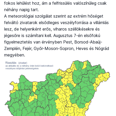
fokos lehűlést hoz, ám a felfrissülés valószínűleg csak
néhány napig tart.
A meteorológiai szolgálat szerint az extrém hőséget
felváltó zivatarok elsődleges veszélyforrása a villámlás
lesz, de helyenként erős, viharos széllökésekre és
jégesőre is számítani kell. Augusztus 7-én elsőfokú
figyelmeztetés van érvényben Pest, Borsod-Abaúj-
Zemplén, Fejér, Győr-Moson-Sopron, Heves és Nógrád
megyében.