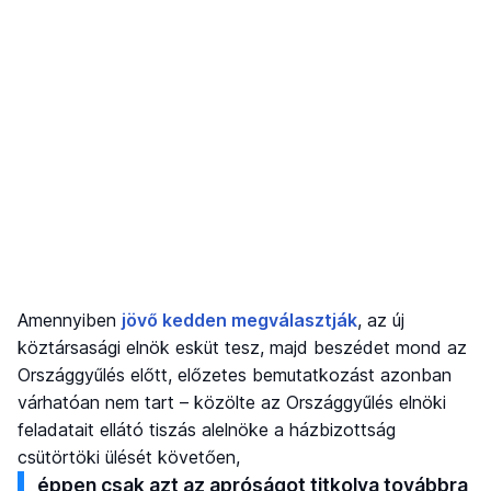
Amennyiben
jövő kedden megválasztják
, az új
köztársasági elnök esküt tesz, majd beszédet mond az
Országgyűlés előtt, előzetes bemutatkozást azonban
várhatóan nem tart – közölte az Országgyűlés elnöki
feladatait ellátó tiszás alelnöke a házbizottság
csütörtöki ülését követően,
éppen csak azt az apróságot titkolva továbbra