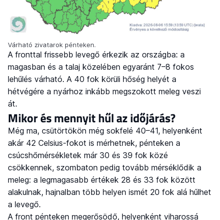
Várható zivatarok pénteken.
A fronttal frissebb levegő érkezik az országba: a
magasban és a talaj közelében egyaránt 7–8 fokos
lehűlés várható. A 40 fok körüli hőség helyét a
hétvégére a nyárhoz inkább megszokott meleg veszi
át.
Mikor és mennyit hűl az időjárás?
Még ma, csütörtökön még sokfelé 40–41, helyenként
akár 42 Celsius-fokot is mérhetnek, pénteken a
csúcshőmérsékletek már 30 és 39 fok közé
csökkennek, szombaton pedig tovább mérséklődik a
meleg: a legmagasabb értékek 28 és 33 fok között
alakulnak, hajnalban több helyen ismét 20 fok alá hűlhet
a levegő.
A front pénteken megerősödő, helyenként viharossá