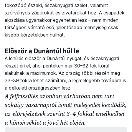
fokozódó északi, északnyugati szelet, valamint
szórványos záporokat és zivatarokat hoz. A csapadék
eloszlása ugyanakkor egyenetlen lesz – nem minden
térségben várható eső, jelentősebb mennyiség csak
kisebb körzetekben hullhat.
Először a Dunántúl hűl le
A lehűlés először a Dunántúl nyugati és északnyugati
részét éri el, ahol pénteken már 30–32 fok körül
alakulnak a maximumok. Az ország többi részén még
33–39 fokra lehet számítani, a legmelegebb továbbra is
a délkeleti országrészben lesz.
A felfrissülés azonban várhatóan nem tart
sokáig: vasárnaptól ismét melegedés kezdődik,
az előrejelzések szerint 3–4 fokkal emelkedhet
a hőmérséklet a jövő hét elején.