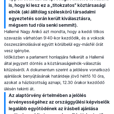
is, hogy ki lesz ez a „titokzatos” köztársasági
elnök (aki állítólag széleskörű társadalmi
egyeztetés során került kiválasztásra,
mégsem tud róla senki semmit).
Hallerné Nagy Anikó azt mondta, hogy a keddi titkos
szavazás várhatóan 9:40-kor kezdődik, és a voksok
összeszámolásával együtt körülbelül egy-másfél órát
vesz igénybe.
Időközben a parlament honlapjára felkerült a Hallerné
által jegyzett döntés a köztársaságielnök-választás
kitűzéséről. A dokumentum szerint a jelölésre vonatkozó
ajánlások benyújtásának határideje jövő hétfő 10 óra,
azokat a házbizottság aznapi, 12.30 órakor kezdődő
ülésén tekinti át.
Az alaptörvény értelmében a jelölés
érvényességéhez az országgyűlési képviselők
legalább egyötödének az írásbeli ajánlása