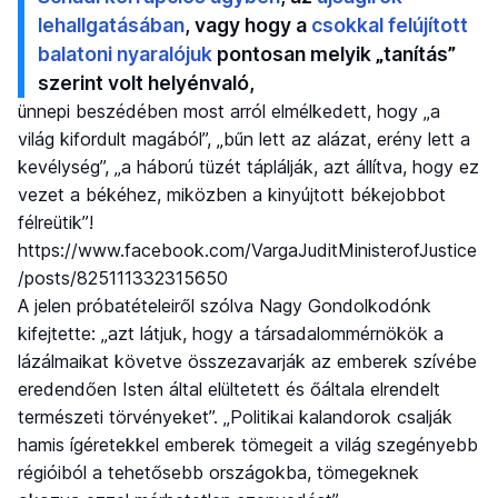
lehallgatásában
, vagy hogy a
csokkal felújított
balatoni nyaralójuk
pontosan melyik „tanítás”
szerint volt helyénvaló,
ünnepi beszédében most arról elmélkedett, hogy „a
világ kifordult magából”, „bűn lett az alázat, erény lett a
kevélység”, „a háború tüzét táplálják, azt állítva, hogy ez
vezet a békéhez, miközben a kinyújtott békejobbot
félreütik”!
https://www.facebook.com/VargaJuditMinisterofJustice
/posts/825111332315650
A jelen próbatételeiről szólva Nagy Gondolkodónk
kifejtette: „azt látjuk, hogy a társadalommérnökök a
lázálmaikat követve összezavarják az emberek szívébe
eredendően Isten által elültetett és őáltala elrendelt
természeti törvényeket”. „Politikai kalandorok csalják
hamis ígéretekkel emberek tömegeit a világ szegényebb
régióiból a tehetősebb országokba, tömegeknek