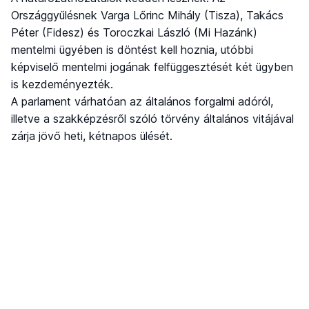
Országgyűlésnek Varga Lőrinc Mihály (Tisza), Takács
Péter (Fidesz) és Toroczkai László (Mi Hazánk)
mentelmi ügyében is döntést kell hoznia, utóbbi
képviselő mentelmi jogának felfüggesztését két ügyben
is kezdeményezték.
A parlament várhatóan az általános forgalmi adóról,
illetve a szakképzésről szóló törvény általános vitájával
zárja jövő heti, kétnapos ülését.