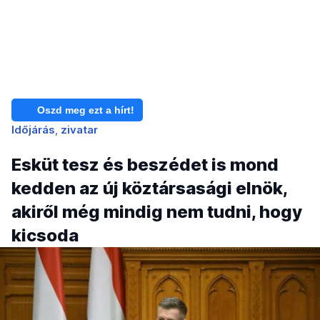
Oszd meg ezt a hírt!
Időjárás
zivatar
Esküt tesz és beszédet is mond
kedden az új köztársasági elnök,
akiről még mindig nem tudni, hogy
kicsoda