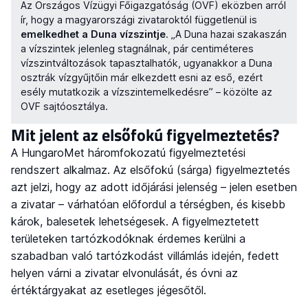
Az Országos Vízügyi Főigazgatóság (OVF) eközben arról
ír, hogy a magyarországi zivataroktól függetlenül is
emelkedhet a Duna vízszintje
. „A Duna hazai szakaszán
a vízszintek jelenleg stagnálnak, pár centiméteres
vízszintváltozások tapasztalhatók, ugyanakkor a Duna
osztrák vízgyűjtőin már elkezdett esni az eső, ezért
esély mutatkozik a vízszintemelkedésre” – közölte az
OVF sajtóosztálya.
Mit jelent az elsőfokú figyelmeztetés?
A HungaroMet háromfokozatú figyelmeztetési
rendszert alkalmaz. Az elsőfokú (sárga) figyelmeztetés
azt jelzi, hogy az adott időjárási jelenség – jelen esetben
a zivatar – várhatóan előfordul a térségben, és kisebb
károk, balesetek lehetségesek. A figyelmeztetett
területeken tartózkodóknak érdemes kerülni a
szabadban való tartózkodást villámlás idején, fedett
helyen várni a zivatar elvonulását, és óvni az
értéktárgyakat az esetleges jégesőtől.