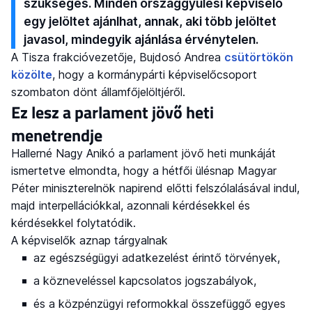
szükséges. Minden országgyűlési képviselő
egy jelöltet ajánlhat, annak, aki több jelöltet
javasol, mindegyik ajánlása érvénytelen.
A Tisza frakcióvezetője, Bujdosó Andrea
csütörtökön
közölte
, hogy a kormánypárti képviselőcsoport
szombaton dönt államfőjelöltjéről.
Ez lesz a parlament jövő heti
menetrendje
Hallerné Nagy Anikó a parlament jövő heti munkáját
ismertetve elmondta, hogy a hétfői ülésnap Magyar
Péter miniszterelnök napirend előtti felszólalásával indul,
majd interpellációkkal, azonnali kérdésekkel és
kérdésekkel folytatódik.
A képviselők aznap tárgyalnak
az egészségügyi adatkezelést érintő törvények,
a közneveléssel kapcsolatos jogszabályok,
és a közpénzügyi reformokkal összefüggő egyes