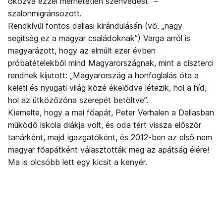
okozva ezzel mérhetetlen szenvedést” –
szalonmigránsozott.
Rendkívül fontos dallasi kirándulásán (vö. „nagy
segítség ez a magyar családoknak”) Varga arról is
magyarázott, hogy az elmúlt ezer évben
próbatételekből mind Magyarországnak, mint a ciszterci
rendnek kijutott: „Magyarország a honfoglalás óta a
keleti és nyugati világ közé ékelődve létezik, hol a híd,
hol az ütközőzóna szerepét betöltve”.
Kiemelte, hogy a mai főapát, Peter Verhalen a Dallasban
működő iskola diákja volt, és oda tért vissza először
tanárként, majd igazgatóként, és 2012-ben az első nem
magyar főapátként választották meg az apátság élére!
Ma is olcsóbb lett egy kicsit a kenyér.