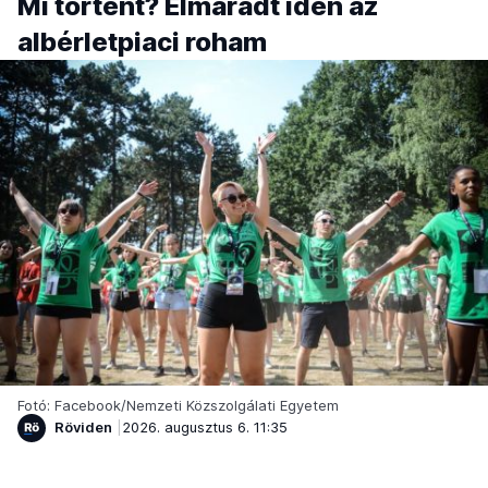
Mi történt? Elmaradt idén az
albérletpiaci roham
Fotó: Facebook/Nemzeti Közszolgálati Egyetem
Röviden
2026. augusztus 6. 11:35