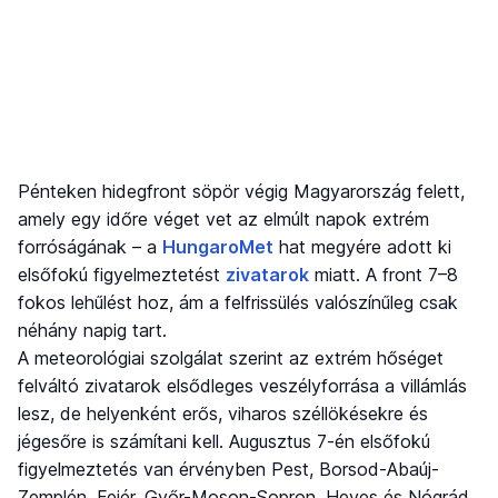
Pénteken hidegfront söpör végig Magyarország felett,
amely egy időre véget vet az elmúlt napok extrém
forróságának – a
HungaroMet
hat megyére adott ki
elsőfokú figyelmeztetést
zivatarok
miatt. A front 7–8
fokos lehűlést hoz, ám a felfrissülés valószínűleg csak
néhány napig tart.
A meteorológiai szolgálat szerint az extrém hőséget
felváltó zivatarok elsődleges veszélyforrása a villámlás
lesz, de helyenként erős, viharos széllökésekre és
jégesőre is számítani kell. Augusztus 7-én elsőfokú
figyelmeztetés van érvényben Pest, Borsod-Abaúj-
Zemplén, Fejér, Győr-Moson-Sopron, Heves és Nógrád