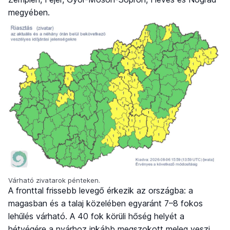
megyében.
Várható zivatarok pénteken.
A fronttal frissebb levegő érkezik az országba: a
magasban és a talaj közelében egyaránt 7–8 fokos
lehűlés várható. A 40 fok körüli hőség helyét a
hétvégére a nyárhoz inkább megszokott meleg veszi