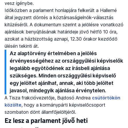
vesz igénybe.
Időközben a parlament honlapjára felkerült a Hallerné
által jegyzett döntés a köztársaságielnök-választás
kitűzéséről. A dokumentum szerint a jelölésre vonatkozó
ajánlások benyújtásának határideje jövő hétfő 10 óra,
azokat a házbizottság aznapi, 12.30 órakor kezdődő
ülésén tekinti át.
Az alaptörvény értelmében a jelölés
érvényességéhez az országgyűlési képviselők
legalább egyötödének az írásbeli ajánlása
szükséges. Minden országgyűlési képviselő
egy jelöltet ajánlhat, annak, aki több jelöltet
javasol, mindegyik ajánlása érvénytelen.
A Tisza frakcióvezetője, Bujdosó Andrea
csütörtökön
közölte
, hogy a kormánypárti képviselőcsoport
szombaton dönt államfőjelöltjéről.
Ez lesz a parlament jövő heti