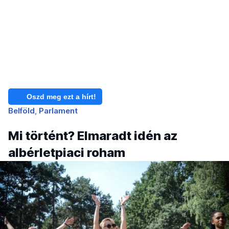
Oszd meg ezt a hírt!
Belföld
Parlament
Mi történt? Elmaradt idén az
albérletpiaci roham