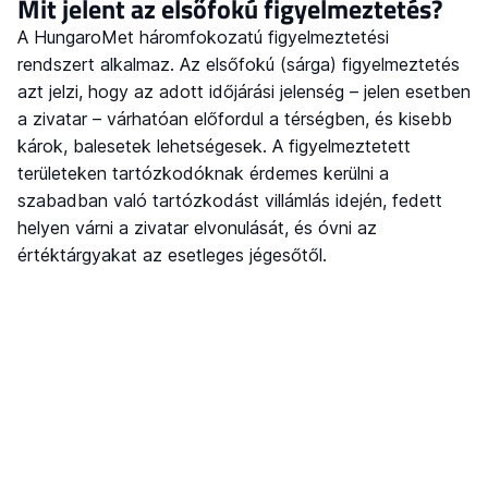
Mit jelent az elsőfokú figyelmeztetés?
A HungaroMet háromfokozatú figyelmeztetési
rendszert alkalmaz. Az elsőfokú (sárga) figyelmeztetés
azt jelzi, hogy az adott időjárási jelenség – jelen esetben
a zivatar – várhatóan előfordul a térségben, és kisebb
károk, balesetek lehetségesek. A figyelmeztetett
területeken tartózkodóknak érdemes kerülni a
szabadban való tartózkodást villámlás idején, fedett
helyen várni a zivatar elvonulását, és óvni az
értéktárgyakat az esetleges jégesőtől.