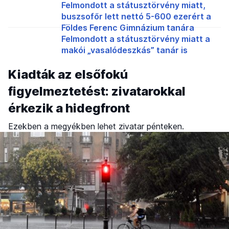
Felmondott a státusztörvény miatt,
buszsofőr lett nettó 5-600 ezerért a
Földes Ferenc Gimnázium tanára
Felmondott a státusztörvény miatt a
makói „vasalódeszkás” tanár is
Kiadták az elsőfokú
figyelmeztetést: zivatarokkal
érkezik a hidegfront
Ezekben a megyékben lehet zivatar pénteken.