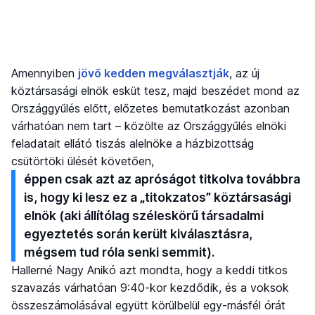
Amennyiben
jövő kedden megválasztják
, az új
köztársasági elnök esküt tesz, majd beszédet mond az
Országgyűlés előtt, előzetes bemutatkozást azonban
várhatóan nem tart – közölte az Országgyűlés elnöki
feladatait ellátó tiszás alelnöke a házbizottság
csütörtöki ülését követően,
éppen csak azt az apróságot titkolva továbbra
is, hogy ki lesz ez a „titokzatos” köztársasági
elnök (aki állítólag széleskörű társadalmi
egyeztetés során került kiválasztásra,
mégsem tud róla senki semmit).
Hallerné Nagy Anikó azt mondta, hogy a keddi titkos
szavazás várhatóan 9:40-kor kezdődik, és a voksok
összeszámolásával együtt körülbelül egy-másfél órát