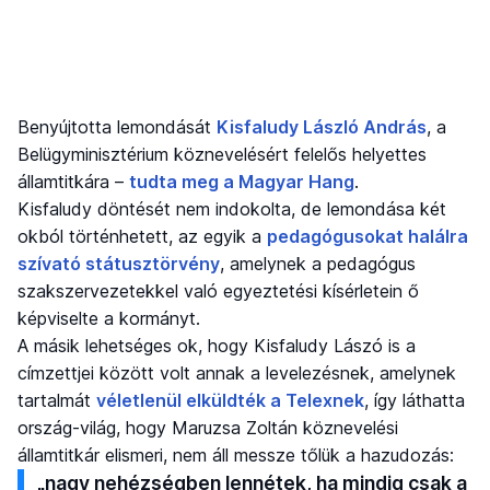
Benyújtotta lemondását
Kisfaludy László András
, a
Belügyminisztérium köznevelésért felelős helyettes
államtitkára –
tudta meg a Magyar Hang
.
Kisfaludy döntését nem indokolta, de lemondása két
okból történhetett, az egyik a
pedagógusokat halálra
szívató státusztörvény
, amelynek a pedagógus
szakszervezetekkel való egyeztetési kísérletein ő
képviselte a kormányt.
A másik lehetséges ok, hogy Kisfaludy Lászó is a
címzettjei között volt annak a levelezésnek, amelynek
tartalmát
véletlenül elküldték a Telexnek
, így láthatta
ország-világ, hogy Maruzsa Zoltán köznevelési
államtitkár elismeri, nem áll messze tőlük a hazudozás:
„nagy nehézségben lennétek, ha mindig csak a