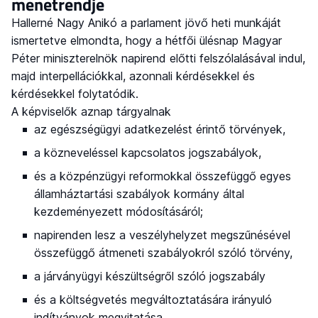
menetrendje
Hallerné Nagy Anikó a parlament jövő heti munkáját
ismertetve elmondta, hogy a hétfői ülésnap Magyar
Péter miniszterelnök napirend előtti felszólalásával indul,
majd interpellációkkal, azonnali kérdésekkel és
kérdésekkel folytatódik.
A képviselők aznap tárgyalnak
az egészségügyi adatkezelést érintő törvények,
a közneveléssel kapcsolatos jogszabályok,
és a közpénzügyi reformokkal összefüggő egyes
államháztartási szabályok kormány által
kezdeményezett módosításáról;
napirenden lesz a veszélyhelyzet megszűnésével
összefüggő átmeneti szabályokról szóló törvény,
a járványügyi készültségről szóló jogszabály
és a költségvetés megváltoztatására irányuló
indítványok megvitatása,