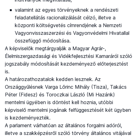
valamint az egyes törvényeknek a rendészeti
feladatellátás racionalizálását célzó, illetve a
központi költségvetés címrendjének a Nemzeti
Vagyonvisszaszerzési és Vagyonvédelmi Hivatallal
összefüggő módosítása.
A képviselők megtárgyalják a Magyar Agrár-,
Élelmiszergazdasági és Vidékfejlesztési Kamaráról szóló
jogszabály módosítását kezdeményező előterjesztést
is.
A határozathozatalok kedden lesznek. Az
Országgyűlésnek Varga Lőrinc Mihály (Tisza), Takács
Péter (Fidesz) és Toroczkai László (Mi Hazánk)
mentelmi ügyében is döntést kell hoznia, utóbbi
képviselő mentelmi jogának felfüggesztését két ügyben
is kezdeményezték.
A parlament várhatóan az általános forgalmi adóról,
illetve a szakképzésről szóló törvény általános vitájával