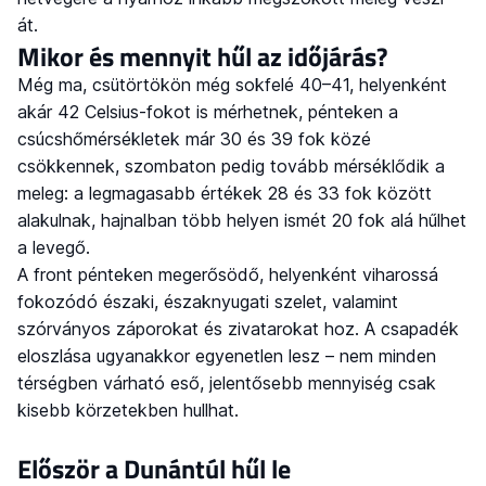
át.
Mikor és mennyit hűl az időjárás?
Még ma, csütörtökön még sokfelé 40–41, helyenként
akár 42 Celsius-fokot is mérhetnek, pénteken a
csúcshőmérsékletek már 30 és 39 fok közé
csökkennek, szombaton pedig tovább mérséklődik a
meleg: a legmagasabb értékek 28 és 33 fok között
alakulnak, hajnalban több helyen ismét 20 fok alá hűlhet
a levegő.
A front pénteken megerősödő, helyenként viharossá
fokozódó északi, északnyugati szelet, valamint
szórványos záporokat és zivatarokat hoz. A csapadék
eloszlása ugyanakkor egyenetlen lesz – nem minden
térségben várható eső, jelentősebb mennyiség csak
kisebb körzetekben hullhat.
Először a Dunántúl hűl le