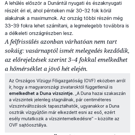
A lehűlés először a Dunántúl nyugati és északnyugati
részét éri el, ahol pénteken már 30–32 fok körül
alakulnak a maximumok. Az ország többi részén még
33–39 fokra lehet számítani, a legmelegebb továbbra is
a délkeleti országrészben lesz.
A felfrissülés azonban várhatóan nem tart
sokáig: vasárnaptól ismét melegedés kezdődik,
az előrejelzések szerint 3–4 fokkal emelkedhet
a hőmérséklet a jövő hét elején.
Az Országos Vízügyi Főigazgatóság (OVF) eközben arról
ír, hogy a magyarországi zivataroktól függetlenül is
emelkedhet a Duna vízszintje
. „A Duna hazai szakaszán
a vízszintek jelenleg stagnálnak, pár centiméteres
vízszintváltozások tapasztalhatók, ugyanakkor a Duna
osztrák vízgyűjtőin már elkezdett esni az eső, ezért
esély mutatkozik a vízszintemelkedésre” – közölte az
OVF sajtóosztálya.