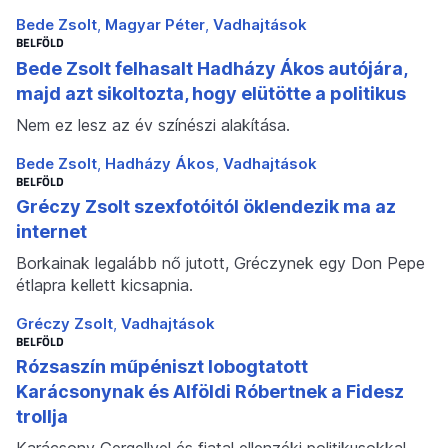
Bede Zsolt
Magyar Péter
Vadhajtások
BELFÖLD
Bede Zsolt felhasalt Hadházy Ákos autójára,
majd azt sikoltozta, hogy elütötte a politikus
Nem ez lesz az év színészi alakítása.
Bede Zsolt
Hadházy Ákos
Vadhajtások
BELFÖLD
Gréczy Zsolt szexfotóitól öklendezik ma az
internet
Borkainak legalább nő jutott, Gréczynek egy Don Pepe
étlapra kellett kicsapnia.
Gréczy Zsolt
Vadhajtások
BELFÖLD
Rózsaszín műpéniszt lobogtatott
Karácsonynak és Alföldi Róbertnek a Fidesz
trollja