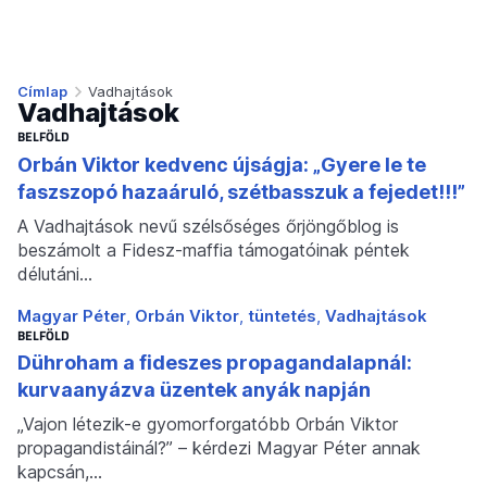
Címlap
Vadhajtások
Vadhajtások
BELFÖLD
Orbán Viktor kedvenc újságja: „Gyere le te
faszszopó hazaáruló, szétbasszuk a fejedet!!!”
A Vadhajtások nevű szélsőséges őrjöngőblog is
beszámolt a Fidesz-maffia támogatóinak péntek
délutáni…
Magyar Péter
Orbán Viktor
tüntetés
Vadhajtások
BELFÖLD
Dühroham a fideszes propagandalapnál:
kurvaanyázva üzentek anyák napján
„Vajon létezik-e gyomorforgatóbb Orbán Viktor
propagandistáinál?” – kérdezi Magyar Péter annak
kapcsán,…