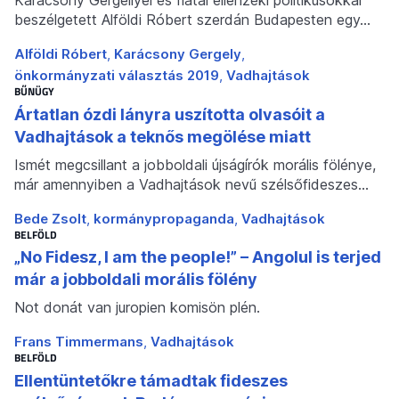
Karácsony Gergellyel és fiatal ellenzéki politikusokkal
beszélgetett Alföldi Róbert szerdán Budapesten egy…
Alföldi Róbert
Karácsony Gergely
önkormányzati választás 2019
Vadhajtások
BŰNÜGY
Ártatlan ózdi lányra uszította olvasóit a
Vadhajtások a teknős megölése miatt
Ismét megcsillant a jobboldali újságírók morális fölénye,
már amennyiben a Vadhajtások nevű szélsőfideszes…
Bede Zsolt
kormánypropaganda
Vadhajtások
BELFÖLD
„No Fidesz, I am the people!” – Angolul is terjed
már a jobboldali morális fölény
Not donát van juropien komisön plén.
Frans Timmermans
Vadhajtások
BELFÖLD
Ellentüntetőkre támadtak fideszes