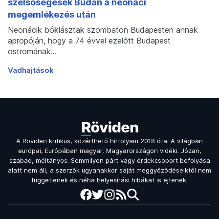
szélsőségesek Budán a neonáci
megemlékezés után
Neonácik bóklásztak szombaton Budapesten annak
apropóján, hogy a 74 évvel ezelőtt Budapest
ostromának…
Vadhajtások
A Röviden kritikus, közérthető hírfolyam 2018 óta. A világban
európai, Európában magyar, Magyarországon vidéki. Józan,
szabad, méltányos. Semmilyen párt vagy érdekcsoport befolyása
alatt nem áll, a szerzők ugyanakkor saját meggyőződéseiktől nem
függetlenek és néha helyesírási hibákat is ejtenek.