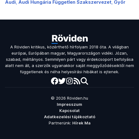
Audi
Audi Hungária Független Szakszervezet
Győr
A Röviden kritikus, közérthető hírfolyam 2018 óta. A világban
európai, Európában magyar, Magyarországon vidéki. Józan,
szabad, méltányos. Semmilyen párt vagy érdekcsoport befolyása
alatt nem áll, a szerzők ugyanakkor saját meggyőződéseiktől nem
függetlenek és néha helyesírási hibákat is ejtenek.
© 2026 Röviden.hu
Impresszum
Kapcsolat
Adatkezelési tájékoztató
Partnerünk:
Hírek Ma