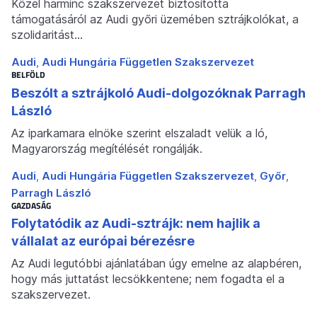
Közel harminc szakszervezet biztosította
támogatásáról az Audi győri üzemében sztrájkolókat, a
szolidaritást…
Audi
Audi Hungária Független Szakszervezet
BELFÖLD
Beszólt a sztrájkoló Audi-dolgozóknak Parragh
László
Az iparkamara elnöke szerint elszaladt velük a ló,
Magyarország megítélését rongálják.
Audi
Audi Hungária Független Szakszervezet
Győr
Parragh László
GAZDASÁG
Folytatódik az Audi-sztrájk: nem hajlik a
vállalat az európai bérezésre
Az Audi legutóbbi ajánlatában úgy emelne az alapbéren,
hogy más juttatást lecsökkentene; nem fogadta el a
szakszervezet.