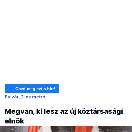
Oszd meg ezt a hírt!
Bulvár
2-es metró
Megvan, ki lesz az új köztársasági
elnök