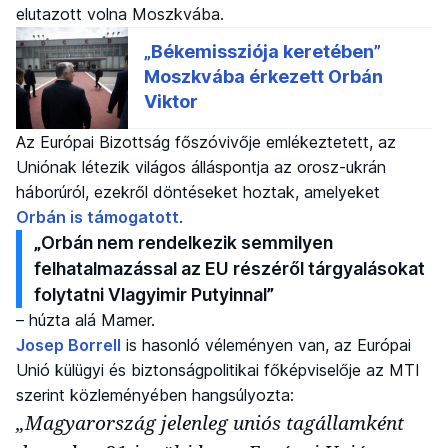
elutazott volna Moszkvába.
Az Európai Bizottság főszóvivője emlékeztetett, az
Uniónak létezik világos álláspontja az orosz-ukrán
háborúról, ezekről döntéseket hoztak, amelyeket
Orbán is támogatott
.
„Orbán nem rendelkezik semmilyen
felhatalmazással az EU részéről tárgyalásokat
folytatni Vlagyimir Putyinnal”
– húzta alá Mamer.
Josep Borrell
is hasonló véleményen van, az Európai
Unió külügyi és biztonságpolitikai főképviselője az MTI
szerint közleményében hangsúlyozta:
„Magyarország jelenleg uniós tagállamként