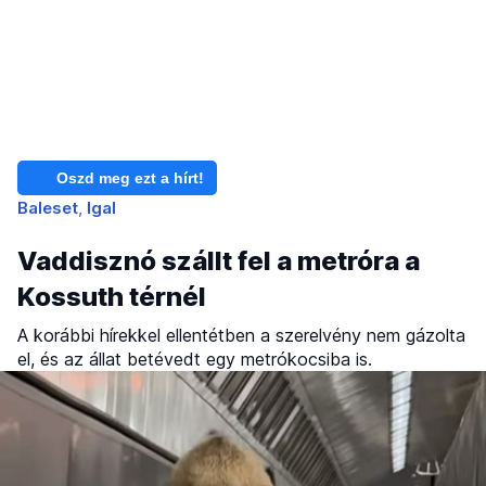
Oszd meg ezt a hírt!
Baleset
Igal
Vaddisznó szállt fel a metróra a
Kossuth térnél
A korábbi hírekkel ellentétben a szerelvény nem gázolta
el, és az állat betévedt egy metrókocsiba is.