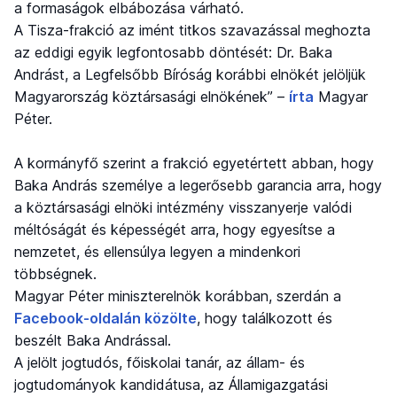
a formaságok elbábozása várható.
A Tisza-frakció az imént titkos szavazással meghozta
az eddigi egyik legfontosabb döntését: Dr. Baka
Andrást, a Legfelsőbb Bíróság korábbi elnökét jelöljük
Magyarország köztársasági elnökének” –
írta
Magyar
Péter.
A kormányfő szerint a frakció egyetértett abban, hogy
Baka András személye a legerősebb garancia arra, hogy
a köztársasági elnöki intézmény visszanyerje valódi
méltóságát és képességét arra, hogy egyesítse a
nemzetet, és ellensúlya legyen a mindenkori
többségnek.
Magyar Péter miniszterelnök korábban, szerdán a
Facebook-oldalán közölte
, hogy találkozott és
beszélt Baka Andrással.
A jelölt jogtudós, főiskolai tanár, az állam- és
jogtudományok kandidátusa, az Államigazgatási