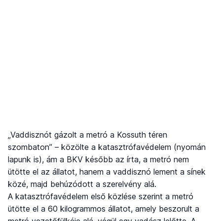
„Vaddisznót gázolt a metró a Kossuth téren
szombaton” – közölte a katasztrófavédelem (nyomán
lapunk is), ám a BKV később az írta, a metró nem
ütötte el az állatot, hanem a vaddisznó lement a sínek
közé, majd behúzódott a szerelvény alá.
A katasztrófavédelem első közlése szerint a metró
ütötte el a 60 kilogrammos állatot, amely beszorult a
metró vezetőfülkéje alá, végül egy vadász lelőtte. A