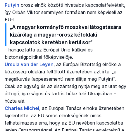
Putyin
orosz elnök közötti hivatalos kapcsolatfelvételt,
így Orbán Viktor semmilyen formában nem képviseli az
EU-t.
„A magyar kormányfő moszkvai látogatására
kizárólag a magyar-orosz kétoldalú
kapcsolatok keretében kerül sor”
– hangoztatta az Európai Unió külügyi és
biztonságpolitikai főképviselője.
Ursula von der Leyen
, az Európai Bizottság elnöke a
közösségi oldalára feltöltött üzenetében azt írta: „a
megalkuvás (appeasement) nem állítja meg Putyint”.
Csak az egység és az elszántság nyitja meg az utat egy
átfogó, igazságos és tartós béke felé Ukrajnában –
húzta alá.
Charles Michel
, az Európai Tanács elnöke üzenetében
kijelentette: az EU soros elnökségének nincs
felhatalmazása arra, hogy az EU nevében kapcsolatba
lépjen Oroszországgal. Az Európai Tanács egyértelmű a