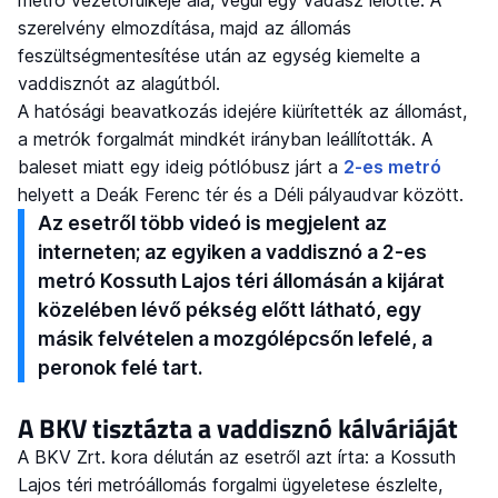
szerelvény elmozdítása, majd az állomás
feszültségmentesítése után az egység kiemelte a
vaddisznót az alagútból.
A hatósági beavatkozás idejére kiürítették az állomást,
a metrók forgalmát mindkét irányban leállították. A
baleset miatt egy ideig pótlóbusz járt a
2-es metró
helyett a Deák Ferenc tér és a Déli pályaudvar között.
Az esetről több videó is megjelent az
interneten; az egyiken a vaddisznó a 2-es
metró Kossuth Lajos téri állomásán a kijárat
közelében lévő pékség előtt látható, egy
másik felvételen a mozgólépcsőn lefelé, a
peronok felé tart.
A BKV tisztázta a vaddisznó kálváriáját
A BKV Zrt. kora délután az esetről azt írta: a Kossuth
Lajos téri metróállomás forgalmi ügyeletese észlelte,