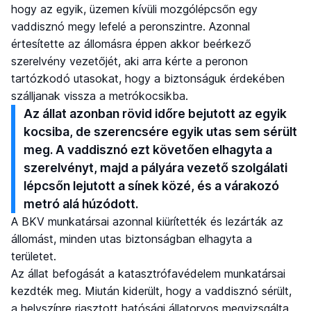
hogy az egyik, üzemen kívüli mozgólépcsőn egy
vaddisznó megy lefelé a peronszintre. Azonnal
értesítette az állomásra éppen akkor beérkező
szerelvény vezetőjét, aki arra kérte a peronon
tartózkodó utasokat, hogy a biztonságuk érdekében
szálljanak vissza a metrókocsikba.
Az állat azonban rövid időre bejutott az egyik
kocsiba, de szerencsére egyik utas sem sérült
meg. A vaddisznó ezt követően elhagyta a
szerelvényt, majd a pályára vezető szolgálati
lépcsőn lejutott a sínek közé, és a várakozó
metró alá húzódott.
A BKV munkatársai azonnal kiürítették és lezárták az
állomást, minden utas biztonságban elhagyta a
területet.
Az állat befogását a katasztrófavédelem munkatársai
kezdték meg. Miután kiderült, hogy a vaddisznó sérült,
a helyszínre riasztott hatósági állatorvos megvizsgálta