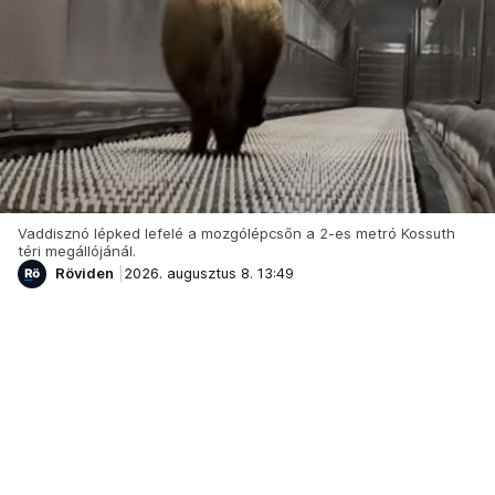
Vaddisznó lépked lefelé a mozgólépcsőn a 2-es metró Kossuth
téri megállójánál.
Röviden
2026. augusztus 8. 13:49