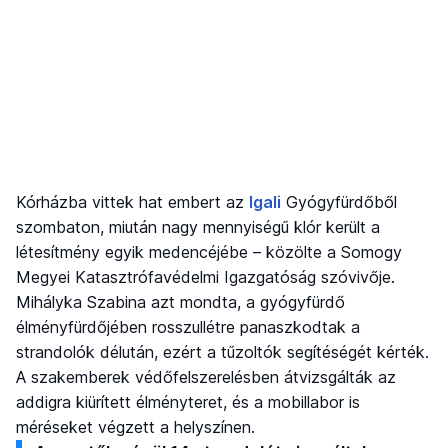
Kórházba vittek hat embert az
Igali
Gyógyfürdőből
szombaton, miután nagy mennyiségű klór került a
létesítmény egyik medencéjébe – közölte a Somogy
Megyei Katasztrófavédelmi Igazgatóság szóvivője.
Mihályka Szabina azt mondta, a gyógyfürdő
élményfürdőjében rosszullétre panaszkodtak a
strandolók délután, ezért a tűzoltók segítéségét kérték.
A szakemberek védőfelszerelésben átvizsgálták az
addigra kiürített élményteret, és a mobillabor is
méréseket végzett a helyszínen.