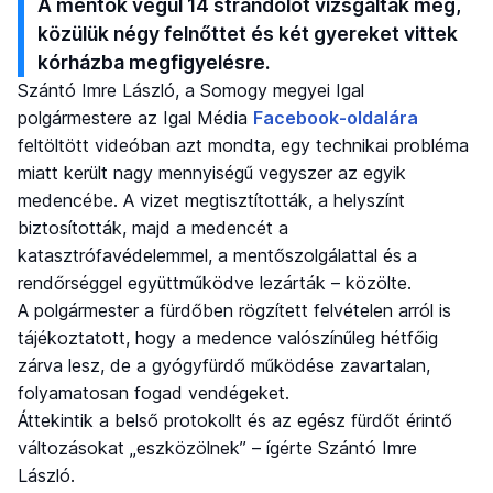
A mentők végül 14 strandolót vizsgáltak meg,
közülük négy felnőttet és két gyereket vittek
kórházba megfigyelésre.
Szántó Imre László, a Somogy megyei Igal
polgármestere az Igal Média
Facebook-oldalára
feltöltött videóban azt mondta, egy technikai probléma
miatt került nagy mennyiségű vegyszer az egyik
medencébe. A vizet megtisztították, a helyszínt
biztosították, majd a medencét a
katasztrófavédelemmel, a mentőszolgálattal és a
rendőrséggel együttműködve lezárták – közölte.
A polgármester a fürdőben rögzített felvételen arról is
tájékoztatott, hogy a medence valószínűleg hétfőig
zárva lesz, de a gyógyfürdő működése zavartalan,
folyamatosan fogad vendégeket.
Áttekintik a belső protokollt és az egész fürdőt érintő
változásokat „eszközölnek” – ígérte Szántó Imre
László.