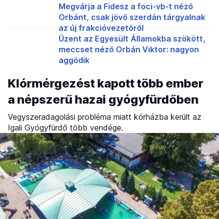
Megvárja a Fidesz a foci-vb-t néző
Orbánt, csak jövő szerdán tárgyalnak
az új frakcióvezetőről
Üzent az Egyesült Államokba szökött,
meccset néző Orbán Viktor: nagyon
aggódik
Klórmérgezést kapott több ember
a népszerű hazai gyógyfürdőben
Vegyszeradagolási probléma miatt kórházba került az
Igali Gyógyfürdő több vendége.