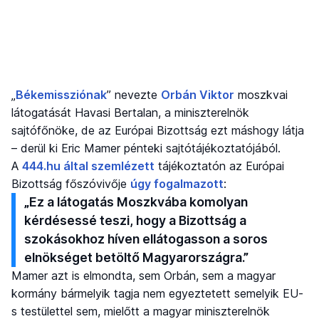
„
Békemissziónak
” nevezte
Orbán Viktor
moszkvai
látogatását Havasi Bertalan, a miniszterelnök
sajtófőnöke, de az Európai Bizottság ezt máshogy látja
– derül ki Eric Mamer pénteki sajtótájékoztatójából.
A
444.hu által szemlézett
tájékoztatón az Európai
Bizottság főszóvivője
úgy fogalmazott
:
„Ez a látogatás Moszkvába komolyan
kérdésessé teszi, hogy a Bizottság a
szokásokhoz híven ellátogasson a soros
elnökséget betöltő Magyarországra.”
Mamer azt is elmondta, sem Orbán, sem a magyar
kormány bármelyik tagja nem egyeztetett semelyik EU-
s testülettel sem, mielőtt a magyar miniszterelnök