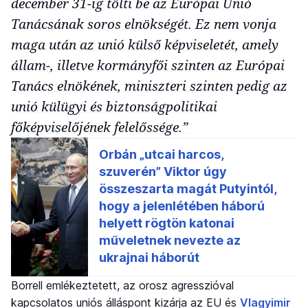
december 31-ig tölti be az Európai Unió
Tanácsának soros elnökségét. Ez nem vonja
maga után az unió külső képviseletét, amely
állam-, illetve kormányfői szinten az Európai
Tanács elnökének, miniszteri szinten pedig az
unió külügyi és biztonságpolitikai
főképviselőjének felelőssége.”
Borrell emlékeztetett, az orosz agresszióval
kapcsolatos uniós álláspont kizárja az EU és
Vlagyimir