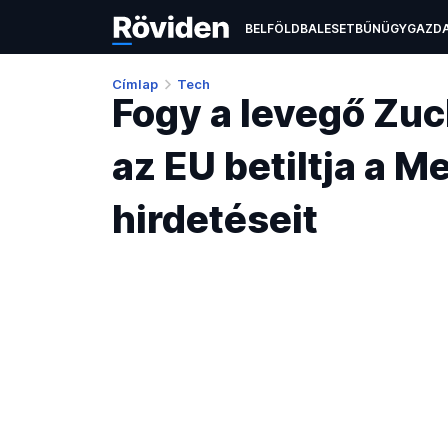
BELFÖLD
BALESET
BŰNÜGY
GAZD
ÉLETMÓD
KULTÚRA
OKTATÁS
TEC
Címlap
Tech
Fogy a levegő Zu
az EU betiltja a 
hirdetéseit