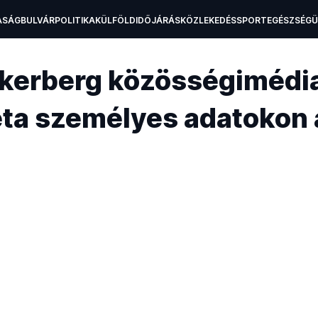
ASÁG
BULVÁR
POLITIKA
KÜLFÖLD
IDŐJÁRÁS
KÖZLEKEDÉS
SPORT
EGÉSZSÉG
H
ckerberg közösségimédi
Meta személyes adatokon 