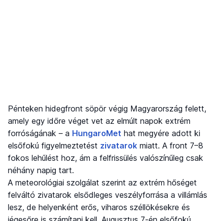
Pénteken hidegfront söpör végig Magyarország felett,
amely egy időre véget vet az elmúlt napok extrém
forróságának – a
HungaroMet
hat megyére adott ki
elsőfokú figyelmeztetést
zivatarok
miatt. A front 7–8
fokos lehűlést hoz, ám a felfrissülés valószínűleg csak
néhány napig tart.
A meteorológiai szolgálat szerint az extrém hőséget
felváltó zivatarok elsődleges veszélyforrása a villámlás
lesz, de helyenként erős, viharos széllökésekre és
jégesőre is számítani kell. Augusztus 7-én elsőfokú