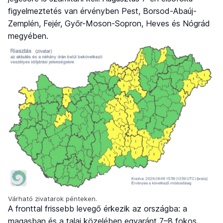
figyelmeztetés van érvényben Pest, Borsod-Abaúj-
Zemplén, Fejér, Győr-Moson-Sopron, Heves és Nógrád
megyében.
Várható zivatarok pénteken.
A fronttal frissebb levegő érkezik az országba: a
magasban és a talaj közelében egyaránt 7–8 fokos