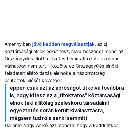
Amennyiben
jövő kedden megválasztják
, az új
köztársasági elnök esküt tesz, majd beszédet mond az
Országgyűlés előtt, előzetes bemutatkozást azonban
várhatóan nem tart – közölte az Országgyűlés elnöki
feladatait ellátó tiszás alelnöke a házbizottság
csütörtöki ülését követően,
éppen csak azt az apróságot titkolva továbbra
is, hogy ki lesz ez a „titokzatos” köztársasági
elnök (aki állítólag széleskörű társadalmi
egyeztetés során került kiválasztásra,
mégsem tud róla senki semmit).
Hallerné Nagy Anikó azt mondta, hogy a keddi titkos