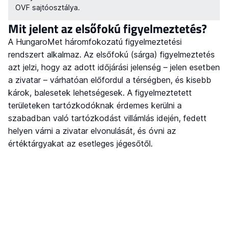
OVF sajtóosztálya.
Mit jelent az elsőfokú figyelmeztetés?
A HungaroMet háromfokozatú figyelmeztetési
rendszert alkalmaz. Az elsőfokú (sárga) figyelmeztetés
azt jelzi, hogy az adott időjárási jelenség – jelen esetben
a zivatar – várhatóan előfordul a térségben, és kisebb
károk, balesetek lehetségesek. A figyelmeztetett
területeken tartózkodóknak érdemes kerülni a
szabadban való tartózkodást villámlás idején, fedett
helyen várni a zivatar elvonulását, és óvni az
értéktárgyakat az esetleges jégesőtől.