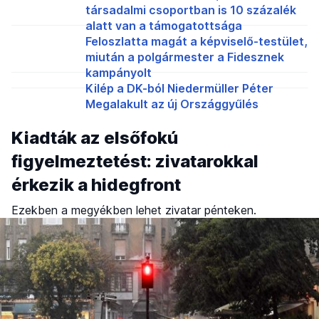
társadalmi csoportban is 10 százalék
alatt van a támogatottsága
Feloszlatta magát a képviselő-testület,
miután a polgármester a Fidesznek
kampányolt
Kilép a DK-ból Niedermüller Péter
Megalakult az új Országgyűlés
Kiadták az elsőfokú
figyelmeztetést: zivatarokkal
érkezik a hidegfront
Ezekben a megyékben lehet zivatar pénteken.