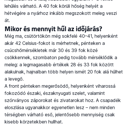
lehűlés várható. A 40 fok körüli hőség helyét a
hétvégére a nyárhoz inkább megszokott meleg veszi
át.
Mikor és mennyit hűl az időjárás?
Még ma, csütörtökön még sokfelé 40–41, helyenként
akár 42 Celsius-fokot is mérhetnek, pénteken a
csúcshőmérsékletek már 30 és 39 fok közé
csökkennek, szombaton pedig tovább mérséklődik a
meleg: a legmagasabb értékek 28 és 33 fok között
alakulnak, hajnalban több helyen ismét 20 fok alá hűlhet
a levegő.
A front pénteken megerősödő, helyenként viharossá
fokozódó északi, északnyugati szelet, valamint
szórványos záporokat és zivatarokat hoz. A csapadék
eloszlása ugyanakkor egyenetlen lesz – nem minden
térségben várható eső, jelentősebb mennyiség csak
kisebb körzetekben hullhat.