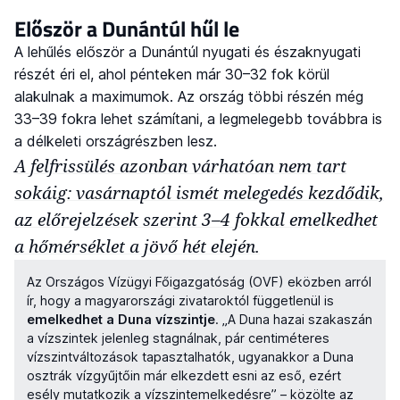
Először a Dunántúl hűl le
A lehűlés először a Dunántúl nyugati és északnyugati
részét éri el, ahol pénteken már 30–32 fok körül
alakulnak a maximumok. Az ország többi részén még
33–39 fokra lehet számítani, a legmelegebb továbbra is
a délkeleti országrészben lesz.
A felfrissülés azonban várhatóan nem tart
sokáig: vasárnaptól ismét melegedés kezdődik,
az előrejelzések szerint 3–4 fokkal emelkedhet
a hőmérséklet a jövő hét elején.
Az Országos Vízügyi Főigazgatóság (OVF) eközben arról
ír, hogy a magyarországi zivataroktól függetlenül is
emelkedhet a Duna vízszintje
. „A Duna hazai szakaszán
a vízszintek jelenleg stagnálnak, pár centiméteres
vízszintváltozások tapasztalhatók, ugyanakkor a Duna
osztrák vízgyűjtőin már elkezdett esni az eső, ezért
esély mutatkozik a vízszintemelkedésre” – közölte az