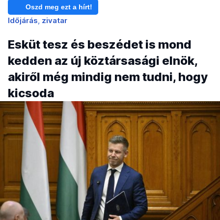
Oszd meg ezt a hírt!
Időjárás
zivatar
Esküt tesz és beszédet is mond
kedden az új köztársasági elnök,
akiről még mindig nem tudni, hogy
kicsoda