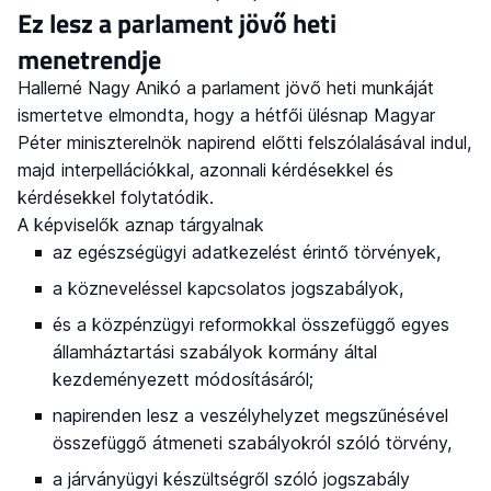
Ez lesz a parlament jövő heti
menetrendje
Hallerné Nagy Anikó a parlament jövő heti munkáját
ismertetve elmondta, hogy a hétfői ülésnap Magyar
Péter miniszterelnök napirend előtti felszólalásával indul,
majd interpellációkkal, azonnali kérdésekkel és
kérdésekkel folytatódik.
A képviselők aznap tárgyalnak
az egészségügyi adatkezelést érintő törvények,
a közneveléssel kapcsolatos jogszabályok,
és a közpénzügyi reformokkal összefüggő egyes
államháztartási szabályok kormány által
kezdeményezett módosításáról;
napirenden lesz a veszélyhelyzet megszűnésével
összefüggő átmeneti szabályokról szóló törvény,
a járványügyi készültségről szóló jogszabály