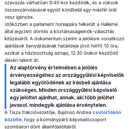
szavazás várhatóan 9:40-kor kezdődik, és a voksok
összeszámolásával együtt körülbelül egy-másfél órát
vesz igénybe.
Időközben a parlament honlapjára felkerült a Hallerné
által jegyzett döntés a köztársaságielnök-választás
kitűzéséről. A dokumentum szerint a jelölésre vonatkozó
ajánlások benyújtásának határideje jövő hétfő 10 óra,
azokat a házbizottság aznapi, 12.30 órakor kezdődő
ülésén tekinti át.
Az alaptörvény értelmében a jelölés
érvényességéhez az országgyűlési képviselők
legalább egyötödének az írásbeli ajánlása
szükséges. Minden országgyűlési képviselő
egy jelöltet ajánlhat, annak, aki több jelöltet
javasol, mindegyik ajánlása érvénytelen.
A Tisza frakcióvezetője, Bujdosó Andrea
csütörtökön
közölte
, hogy a kormánypárti képviselőcsoport
szombaton dönt államfőjelöltjéről.