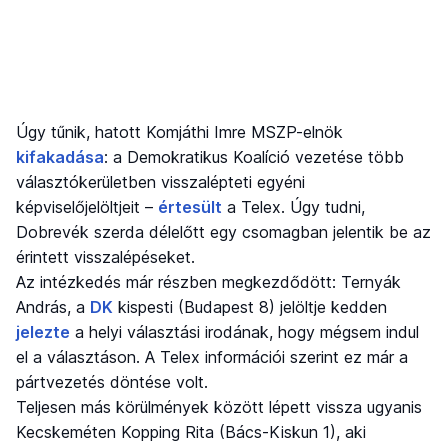
Úgy tűnik, hatott Komjáthi Imre MSZP-elnök
kifakadása
: a Demokratikus Koalíció vezetése több
választókerületben visszalépteti egyéni
képviselőjelöltjeit –
értesült
a Telex. Úgy tudni,
Dobrevék szerda délelőtt egy csomagban jelentik be az
érintett visszalépéseket.
Az intézkedés már részben megkezdődött: Ternyák
András, a
DK
kispesti (Budapest 8) jelöltje kedden
jelezte
a helyi választási irodának, hogy mégsem indul
el a választáson. A Telex információi szerint ez már a
pártvezetés döntése volt.
Teljesen más körülmények között lépett vissza ugyanis
Kecskeméten Kopping Rita (Bács-Kiskun 1), aki