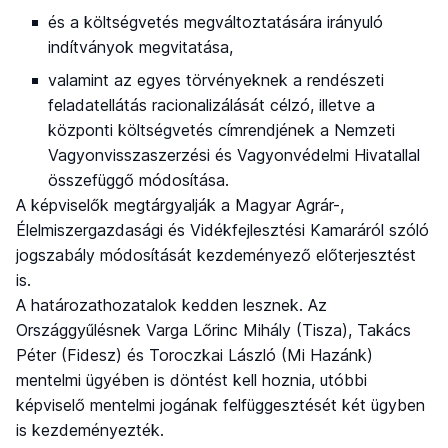
és a költségvetés megváltoztatására irányuló
indítványok megvitatása,
valamint az egyes törvényeknek a rendészeti
feladatellátás racionalizálását célzó, illetve a
központi költségvetés címrendjének a Nemzeti
Vagyonvisszaszerzési és Vagyonvédelmi Hivatallal
összefüggő módosítása.
A képviselők megtárgyalják a Magyar Agrár-,
Élelmiszergazdasági és Vidékfejlesztési Kamaráról szóló
jogszabály módosítását kezdeményező előterjesztést
is.
A határozathozatalok kedden lesznek. Az
Országgyűlésnek Varga Lőrinc Mihály (Tisza), Takács
Péter (Fidesz) és Toroczkai László (Mi Hazánk)
mentelmi ügyében is döntést kell hoznia, utóbbi
képviselő mentelmi jogának felfüggesztését két ügyben
is kezdeményezték.