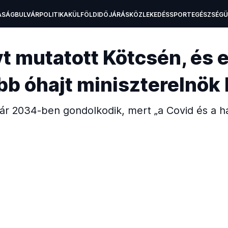
ASÁG
BULVÁR
POLITIKA
KÜLFÖLD
IDŐJÁRÁS
KÖZLEKEDÉS
SPORT
EGÉSZSÉG
H
t mutatott Kötcsén, és el
bb óhajt miniszterelnök 
ár 2034-ben gondolkodik, mert „a Covid és a há