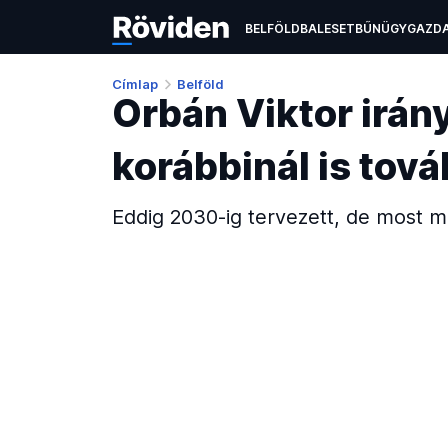
BELFÖLD
BALESET
BŰNÜGY
GAZD
ÉLETMÓD
KULTÚRA
OKTATÁS
TEC
Címlap
Belföld
Orbán Viktor irány
korábbinál is tová
Eddig 2030-ig tervezett, de most m