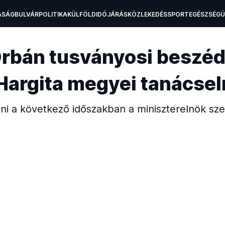
ASÁG
BULVÁR
POLITIKA
KÜLFÖLD
IDŐJÁRÁS
KÖZLEKEDÉS
SPORT
EGÉSZSÉG
H
rbán tusványosi beszéd
a Hargita megyei tanácse
lni a következő időszakban a miniszterelnök szer