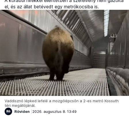
A korábbi hírekkel ellentétben a szerelvény nem gázolta
el, és az állat betévedt egy metrókocsiba is.
Vaddisznó lépked lefelé a mozgólépcsőn a 2-es metró Kossuth
téri megállójánál.
Röviden
2026. augusztus 8. 13:49