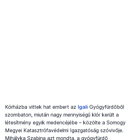
Kórházba vittek hat embert az
Igali
Gyógyfürdőből
szombaton, miután nagy mennyiségű klór került a
létesítmény egyik medencéjébe – közölte a Somogy
Megyei Katasztrófavédelmi Igazgatóság szóvivője.
Mihályka Szabina azt mondta, a gyógyfürdő