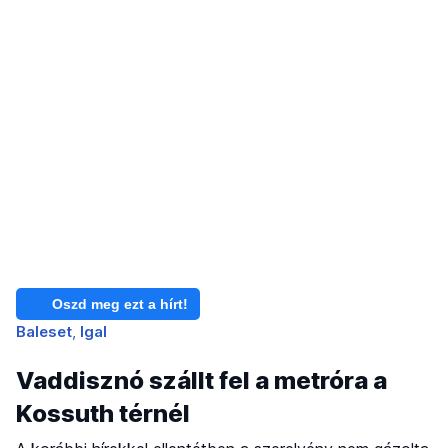
Oszd meg ezt a hírt!
Baleset
Igal
Vaddisznó szállt fel a metróra a
Kossuth térnél