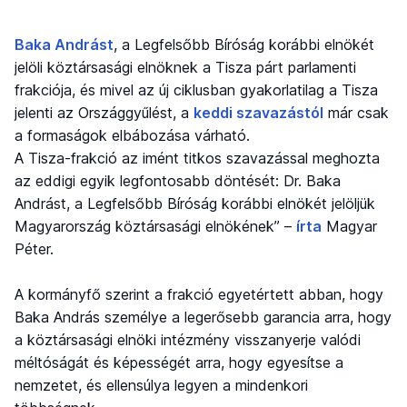
Baka Andrást
, a Legfelsőbb Bíróság korábbi elnökét
jelöli köztársasági elnöknek a Tisza párt parlamenti
frakciója, és mivel az új ciklusban gyakorlatilag a Tisza
jelenti az Országgyűlést, a
keddi szavazástól
már csak
a formaságok elbábozása várható.
A Tisza-frakció az imént titkos szavazással meghozta
az eddigi egyik legfontosabb döntését: Dr. Baka
Andrást, a Legfelsőbb Bíróság korábbi elnökét jelöljük
Magyarország köztársasági elnökének” –
írta
Magyar
Péter.
A kormányfő szerint a frakció egyetértett abban, hogy
Baka András személye a legerősebb garancia arra, hogy
a köztársasági elnöki intézmény visszanyerje valódi
méltóságát és képességét arra, hogy egyesítse a
nemzetet, és ellensúlya legyen a mindenkori