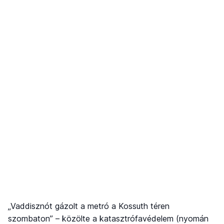
„Vaddisznót gázolt a metró a Kossuth téren
szombaton” – közölte a katasztrófavédelem (nyomán