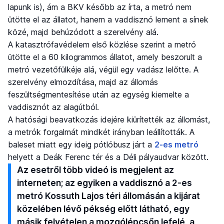
lapunk is), ám a BKV később az írta, a metró nem
ütötte el az állatot, hanem a vaddisznó lement a sínek
közé, majd behúzódott a szerelvény alá.
A katasztrófavédelem első közlése szerint a metró
ütötte el a 60 kilogrammos állatot, amely beszorult a
metró vezetőfülkéje alá, végül egy vadász lelőtte. A
szerelvény elmozdítása, majd az állomás
feszültségmentesítése után az egység kiemelte a
vaddisznót az alagútból.
A hatósági beavatkozás idejére kiürítették az állomást,
a metrók forgalmát mindkét irányban leállították. A
baleset miatt egy ideig pótlóbusz járt a
2-es metró
helyett a Deák Ferenc tér és a Déli pályaudvar között.
Az esetről több videó is megjelent az
interneten; az egyiken a vaddisznó a 2-es
metró Kossuth Lajos téri állomásán a kijárat
közelében lévő pékség előtt látható, egy
másik felvételen a mozgólépcsőn lefelé, a