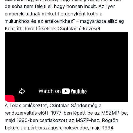
de soha nem felejti el, hogy honnan indult. Az ilyen
emberek tudnak minket horgonyként kötni a
múltunkhoz és az értékeinkhez” – magyarázta állítólag
Komjáthi Imre társelnök Csintalan érkezését.
A Telex emlékeztet, Csintalan Sándor még a
rendszerváltás előtt, 1977-ben lépett be az MSZMP-be,
majd 1990-ben csatlakozott az MSZP-hez. Rögtön
bekerült a párt országos elnökségébe, majd 1994