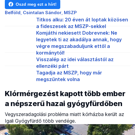
Oszd meg ezt a hírt!
Belföld
Csintalan Sándor
MSZP
Titkos alku: 20 éven át loptak közösen
a fideszesek az MSZP-sekkel
Komjáthi nekiesett Dobrevnek: Ne
legyetek ti az akadálya annak, hogy
végre megszabaduljunk ettől a
kormánytól!
Visszalép az idei választástól az
ellenzéki párt
Tagadja az MSZP, hogy már
megszűntek volna
Klórmérgezést kapott több ember
a népszerű hazai gyógyfürdőben
Vegyszeradagolási probléma miatt kórházba került az
Igali Gyógyfürdő több vendége.