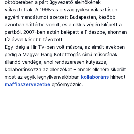
októberében a párt ügyvezető alelnökének
választották. A 1998-as országgyűlési választáson
egyéni mandátumot szerzett Budapesten, később
azonban háttérbe vonult, és a ciklus végén kilépett a
pártból. 2007-ben aztán belépett a Fideszbe, ahonnan
tíz évvel később távozott.
Egy ideig a Hír TV-ben volt műsora, az elmúlt években
pedig a Magyar Hang Kötöttfogás című műsorának
állandó vendége, ahol rendszeresen kutyázza,
kollaboránsozza az ellenzéket – ennek ellenére sikerült
most az egyik legnyilvánvalóbban
kollaboráns
hírhedt
maffiaszervezetbe
ejtőernyőznie.