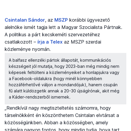
Csintalan Sándor
, az
MSZP
korábbi ügyvezető
alelnöke ismét tagja lett a Magyar Szocialista Pártnak.
A politikus a párt kecskeméti szervezetéhez
csatlakozott –
írja a Telex
az MSZP szerdai
közleménye nyomán.
A balfasz ellenzéki pártok állapotát, kommunikációs
készségeit jól mutatja, hogy 2023-ban még mindig nem
képesek feltölteni a közleményeiket a honlapjukra vagy
a Facebook-oldalukra (hogy minél könnyebben
hozzáférhetővé váljon a mondandójuk), hanem csupán
fű alatt küldözgetik annak a 20-30 újságírónak, akit még
a Káder-rendszerből ismernek.
„Rendkívül nagy megtiszteltetés számomra, hogy
társelnökként én köszönthetem Csintalan elvtársat a
közösségünkben. Abban a közösségben, amely
számára nagyon fontos, hogy mindig tudja, hova tart,