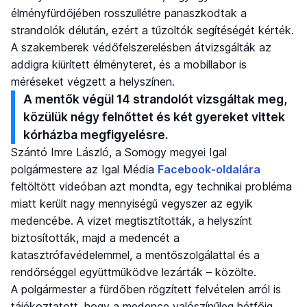
élményfürdőjében rosszullétre panaszkodtak a
strandolók délután, ezért a tűzoltók segítéségét kérték.
A szakemberek védőfelszerelésben átvizsgálták az
addigra kiürített élményteret, és a mobillabor is
méréseket végzett a helyszínen.
A mentők végül 14 strandolót vizsgáltak meg,
közülük négy felnőttet és két gyereket vittek
kórházba megfigyelésre.
Szántó Imre László, a Somogy megyei Igal
polgármestere az Igal Média
Facebook-oldalára
feltöltött videóban azt mondta, egy technikai probléma
miatt került nagy mennyiségű vegyszer az egyik
medencébe. A vizet megtisztították, a helyszínt
biztosították, majd a medencét a
katasztrófavédelemmel, a mentőszolgálattal és a
rendőrséggel együttműködve lezárták – közölte.
A polgármester a fürdőben rögzített felvételen arról is
tájékoztatott, hogy a medence valószínűleg hétfőig