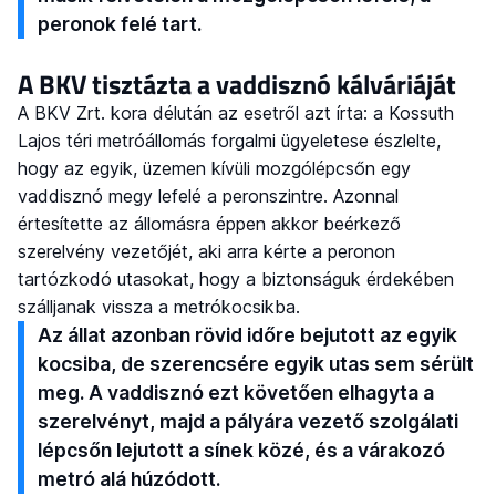
peronok felé tart.
A BKV tisztázta a vaddisznó kálváriáját
A BKV Zrt. kora délután az esetről azt írta: a Kossuth
Lajos téri metróállomás forgalmi ügyeletese észlelte,
hogy az egyik, üzemen kívüli mozgólépcsőn egy
vaddisznó megy lefelé a peronszintre. Azonnal
értesítette az állomásra éppen akkor beérkező
szerelvény vezetőjét, aki arra kérte a peronon
tartózkodó utasokat, hogy a biztonságuk érdekében
szálljanak vissza a metrókocsikba.
Az állat azonban rövid időre bejutott az egyik
kocsiba, de szerencsére egyik utas sem sérült
meg. A vaddisznó ezt követően elhagyta a
szerelvényt, majd a pályára vezető szolgálati
lépcsőn lejutott a sínek közé, és a várakozó
metró alá húzódott.