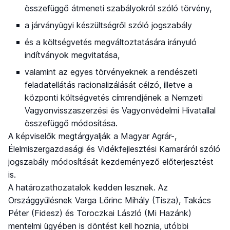
összefüggő átmeneti szabályokról szóló törvény,
a járványügyi készültségről szóló jogszabály
és a költségvetés megváltoztatására irányuló
indítványok megvitatása,
valamint az egyes törvényeknek a rendészeti
feladatellátás racionalizálását célzó, illetve a
központi költségvetés címrendjének a Nemzeti
Vagyonvisszaszerzési és Vagyonvédelmi Hivatallal
összefüggő módosítása.
A képviselők megtárgyalják a Magyar Agrár-,
Élelmiszergazdasági és Vidékfejlesztési Kamaráról szóló
jogszabály módosítását kezdeményező előterjesztést
is.
A határozathozatalok kedden lesznek. Az
Országgyűlésnek Varga Lőrinc Mihály (Tisza), Takács
Péter (Fidesz) és Toroczkai László (Mi Hazánk)
mentelmi ügyében is döntést kell hoznia, utóbbi