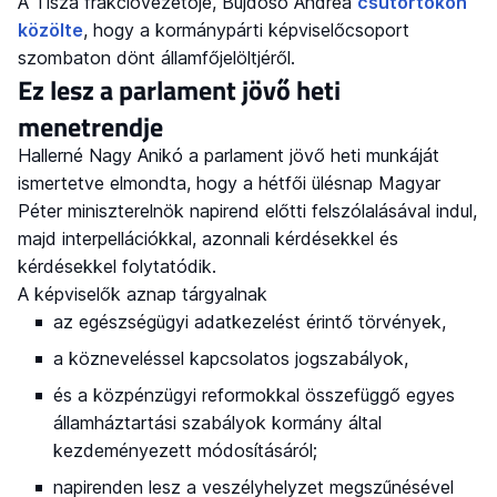
A Tisza frakcióvezetője, Bujdosó Andrea
csütörtökön
közölte
, hogy a kormánypárti képviselőcsoport
szombaton dönt államfőjelöltjéről.
Ez lesz a parlament jövő heti
menetrendje
Hallerné Nagy Anikó a parlament jövő heti munkáját
ismertetve elmondta, hogy a hétfői ülésnap Magyar
Péter miniszterelnök napirend előtti felszólalásával indul,
majd interpellációkkal, azonnali kérdésekkel és
kérdésekkel folytatódik.
A képviselők aznap tárgyalnak
az egészségügyi adatkezelést érintő törvények,
a közneveléssel kapcsolatos jogszabályok,
és a közpénzügyi reformokkal összefüggő egyes
államháztartási szabályok kormány által
kezdeményezett módosításáról;
napirenden lesz a veszélyhelyzet megszűnésével