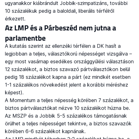
ugyanakkor kiábrándult Jobbik-szimpatizáns, további
10 százalékuk pedig a baloldali, liberális térfélről
érkezett.
Az LMP és a Párbeszéd nem jutna a
parlamentbe
A kutatás szerint az ellenzéki térfélen a DK hasít a
legjobban a teljes, választókorú népességet vizsgálva –
egy most vasárnap esedékes országgyűlési választáson
12 százalékot, a biztos szavazó pártválasztókon belül
pedig 18 százalékot kapna a párt (ez mindkét esetben
1-1 százalékos növekedést jelent a korábbi méréshez
képest).
A Momentum a teljes népesség körében 7 százalékot, a
biztos pártválasztókat nézve 10 százalékot húzna be.
Az MSZP és a Jobbik 5-5 százalékos támogatásnak
örülhet a teljes népességet tekintve, a biztos szavazók
körében 6-6 százalékot kapnának.
Az LMP mindkét táborban 2-2 százalékot húzna be, a