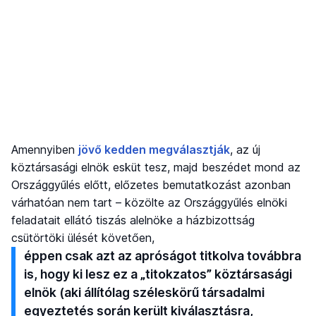
Amennyiben
jövő kedden megválasztják
, az új
köztársasági elnök esküt tesz, majd beszédet mond az
Országgyűlés előtt, előzetes bemutatkozást azonban
várhatóan nem tart – közölte az Országgyűlés elnöki
feladatait ellátó tiszás alelnöke a házbizottság
csütörtöki ülését követően,
éppen csak azt az apróságot titkolva továbbra
is, hogy ki lesz ez a „titokzatos” köztársasági
elnök (aki állítólag széleskörű társadalmi
egyeztetés során került kiválasztásra,