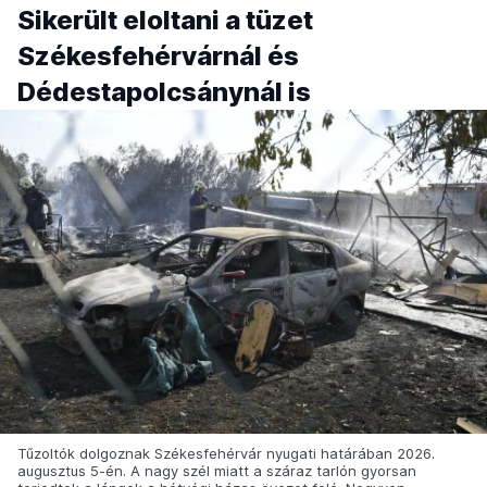
Sikerült eloltani a tüzet
Székesfehérvárnál és
Dédestapolcsánynál is
Tűzoltók dolgoznak Székesfehérvár nyugati határában 2026.
augusztus 5-én. A nagy szél miatt a száraz tarlón gyorsan