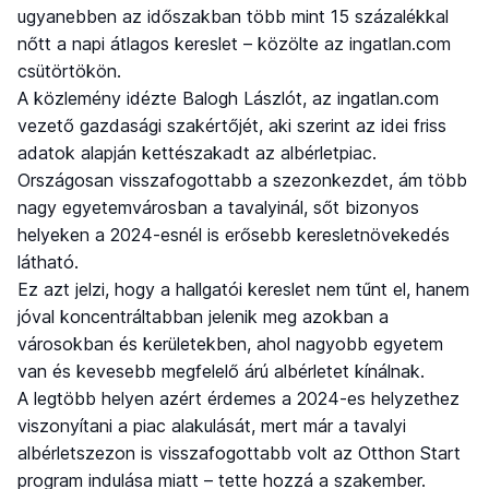
ugyanebben az időszakban több mint 15 százalékkal
nőtt a napi átlagos kereslet – közölte az ingatlan.com
csütörtökön.
A közlemény idézte Balogh Lászlót, az ingatlan.com
vezető gazdasági szakértőjét, aki szerint az idei friss
adatok alapján kettészakadt az albérletpiac.
Országosan visszafogottabb a szezonkezdet, ám több
nagy egyetemvárosban a tavalyinál, sőt bizonyos
helyeken a 2024-esnél is erősebb keresletnövekedés
látható.
Ez azt jelzi, hogy a hallgatói kereslet nem tűnt el, hanem
jóval koncentráltabban jelenik meg azokban a
városokban és kerületekben, ahol nagyobb egyetem
van és kevesebb megfelelő árú albérletet kínálnak.
A legtöbb helyen azért érdemes a 2024-es helyzethez
viszonyítani a piac alakulását, mert már a tavalyi
albérletszezon is visszafogottabb volt az Otthon Start
program indulása miatt – tette hozzá a szakember.