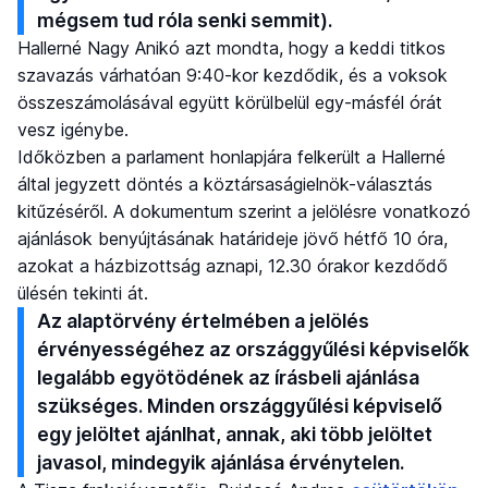
mégsem tud róla senki semmit).
Hallerné Nagy Anikó azt mondta, hogy a keddi titkos
szavazás várhatóan 9:40-kor kezdődik, és a voksok
összeszámolásával együtt körülbelül egy-másfél órát
vesz igénybe.
Időközben a parlament honlapjára felkerült a Hallerné
által jegyzett döntés a köztársaságielnök-választás
kitűzéséről. A dokumentum szerint a jelölésre vonatkozó
ajánlások benyújtásának határideje jövő hétfő 10 óra,
azokat a házbizottság aznapi, 12.30 órakor kezdődő
ülésén tekinti át.
Az alaptörvény értelmében a jelölés
érvényességéhez az országgyűlési képviselők
legalább egyötödének az írásbeli ajánlása
szükséges. Minden országgyűlési képviselő
egy jelöltet ajánlhat, annak, aki több jelöltet
javasol, mindegyik ajánlása érvénytelen.