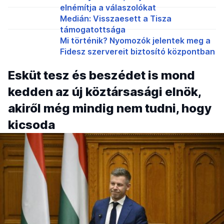
elnémítja a válaszolókat
Medián: Visszaesett a Tisza
támogatottsága
Mi történik? Nyomozók jelentek meg a
Fidesz szervereit biztosító központban
Esküt tesz és beszédet is mond
kedden az új köztársasági elnök,
akiről még mindig nem tudni, hogy
kicsoda