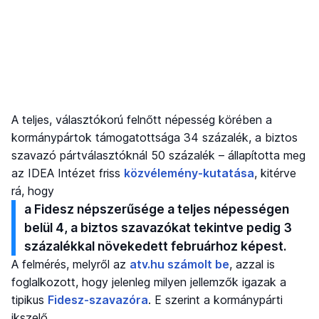
A teljes, választókorú felnőtt népesség körében a
kormánypártok támogatottsága 34 százalék, a biztos
szavazó pártválasztóknál 50 százalék – állapította meg
az IDEA Intézet friss
közvélemény-kutatása
, kitérve
rá, hogy
a Fidesz népszerűsége a teljes népességen
belül 4, a biztos szavazókat tekintve pedig 3
százalékkal növekedett februárhoz képest.
A felmérés, melyről az
atv.hu számolt be
, azzal is
foglalkozott, hogy jelenleg milyen jellemzők igazak a
tipikus
Fidesz-szavazóra
. E szerint a kormánypárti
ikszelő