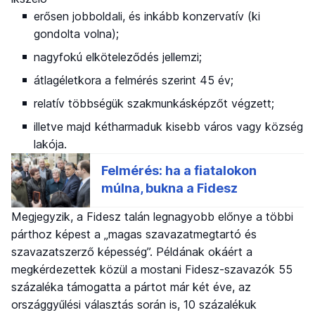
erősen jobboldali, és inkább konzervatív (ki
gondolta volna);
nagyfokú elköteleződés jellemzi;
átlagéletkora a felmérés szerint 45 év;
relatív többségük szakmunkásképzőt végzett;
illetve majd kétharmaduk kisebb város vagy község
lakója.
Megjegyzik, a Fidesz talán legnagyobb előnye a többi
párthoz képest a „magas szavazatmegtartó és
szavazatszerző képesség”. Példának okáért a
megkérdezettek közül a mostani Fidesz-szavazók 55
százaléka támogatta a pártot már két éve, az
országgyűlési választás során is, 10 százalékuk