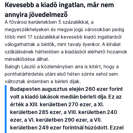
Kevesebb a kiadó ingatlan, már nem
annyira jövedelmező
A fővárosi kerületekben 5 százalékkal, a
megyeszékhelyeken és megyei jogú városokban pedig
több mint 17 százalékkal kevesebb kiadó ingatlanból
válogathattak a bérlők, mint tavaly ilyenkor. A kínálat
szűkülésének hátterében a kiadásból elérhető hozamok
mérséklődése állhat.
Balogh László a közleményben arra is kitért, hogy a
ponthatárhirdetés utáni első héten szinte sehol sem
változtak érdemben a bérleti díjak.
Budapesten augusztus elején 260 ezer forint
volt a kiadó lakások medián bérleti díja. Ez az
érték a XIII. kerületben 270 ezer, a XI.
kerületben 285 ezer, a VIII. kerületben 240
ezer, a VI. kerületben 290 ezer, a VII.
kerületben 249 ezer forintnál húzódott. Ezzel