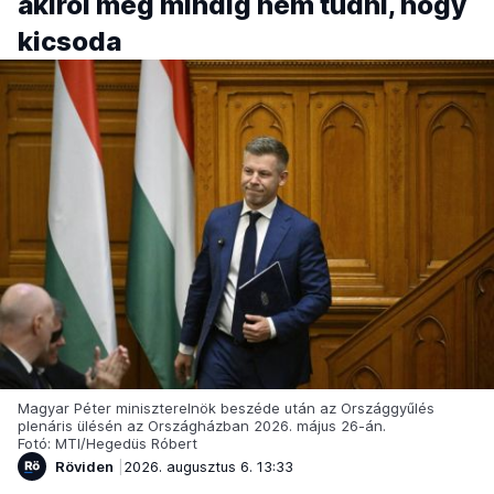
akiről még mindig nem tudni, hogy
kicsoda
Magyar Péter miniszterelnök beszéde után az Országgyűlés
plenáris ülésén az Országházban 2026. május 26-án.
Fotó: MTI/Hegedüs Róbert
Röviden
2026. augusztus 6. 13:33