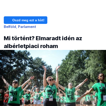
Oszd meg ezt a hírt!
Belföld
Parlament
Mi történt? Elmaradt idén az
albérletpiaci roham