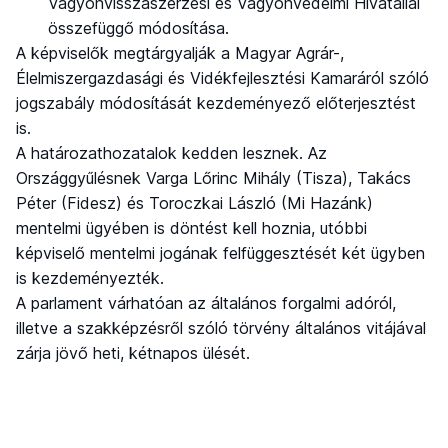
Vagyonvisszaszerzési és Vagyonvédelmi Hivatallal
összefüggő módosítása.
A képviselők megtárgyalják a Magyar Agrár-,
Élelmiszergazdasági és Vidékfejlesztési Kamaráról szóló
jogszabály módosítását kezdeményező előterjesztést
is.
A határozathozatalok kedden lesznek. Az
Országgyűlésnek Varga Lőrinc Mihály (Tisza), Takács
Péter (Fidesz) és Toroczkai László (Mi Hazánk)
mentelmi ügyében is döntést kell hoznia, utóbbi
képviselő mentelmi jogának felfüggesztését két ügyben
is kezdeményezték.
A parlament várhatóan az általános forgalmi adóról,
illetve a szakképzésről szóló törvény általános vitájával
zárja jövő heti, kétnapos ülését.