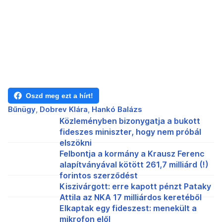
Oszd meg ezt a hírt!
Bűnügy
Dobrev Klára
Hankó Balázs
Közleményben bizonygatja a bukott
fideszes miniszter, hogy nem próbál
elszökni
Felbontja a kormány a Krausz Ferenc
alapítványával kötött 261,7 milliárd (!)
forintos szerződést
Kiszivárgott: erre kapott pénzt Pataky
Attila az NKA 17 milliárdos keretéből
Elkaptak egy fideszest: menekült a
mikrofon elől