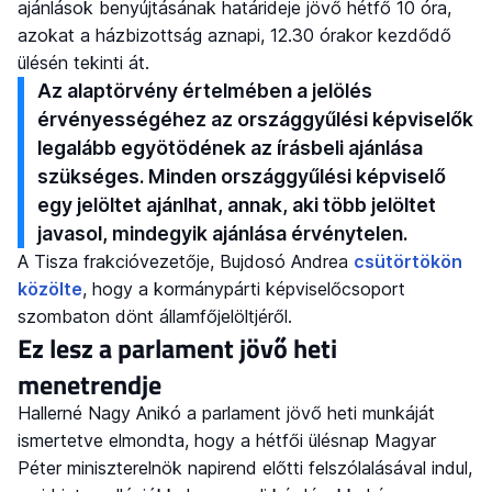
ajánlások benyújtásának határideje jövő hétfő 10 óra,
azokat a házbizottság aznapi, 12.30 órakor kezdődő
ülésén tekinti át.
Az alaptörvény értelmében a jelölés
érvényességéhez az országgyűlési képviselők
legalább egyötödének az írásbeli ajánlása
szükséges. Minden országgyűlési képviselő
egy jelöltet ajánlhat, annak, aki több jelöltet
javasol, mindegyik ajánlása érvénytelen.
A Tisza frakcióvezetője, Bujdosó Andrea
csütörtökön
közölte
, hogy a kormánypárti képviselőcsoport
szombaton dönt államfőjelöltjéről.
Ez lesz a parlament jövő heti
menetrendje
Hallerné Nagy Anikó a parlament jövő heti munkáját
ismertetve elmondta, hogy a hétfői ülésnap Magyar
Péter miniszterelnök napirend előtti felszólalásával indul,