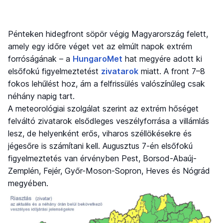
Pénteken hidegfront söpör végig Magyarország felett,
amely egy időre véget vet az elmúlt napok extrém
forróságának – a
HungaroMet
hat megyére adott ki
elsőfokú figyelmeztetést
zivatarok
miatt. A front 7–8
fokos lehűlést hoz, ám a felfrissülés valószínűleg csak
néhány napig tart.
A meteorológiai szolgálat szerint az extrém hőséget
felváltó zivatarok elsődleges veszélyforrása a villámlás
lesz, de helyenként erős, viharos széllökésekre és
jégesőre is számítani kell. Augusztus 7-én elsőfokú
figyelmeztetés van érvényben Pest, Borsod-Abaúj-
Zemplén, Fejér, Győr-Moson-Sopron, Heves és Nógrád
megyében.