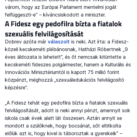
várom, hogy az Európai Parlament mentelmi jogát
felfüggeszti-e” – kíváncsiskodott a miniszter.
A Fidesz egy pedofilra bízta a fiatalok
szexuális felvilágosítását
Dobrev azóta már
válaszolt
is neki. Azt írta: a Fidesz-
közeli kecskeméti plébánosnak, Hatházi Róbertnek „9
éves áldozata is lehetett”, és őt nemcsak kitüntette a
kecskeméti fideszes polgármester, hanem a Kulturális és
Innovációs Minisztériumtól is kapott 75 millió forint
közpénzt, méghozzá „szexuáledukációs felvilágosító
képzésre”.
„A Fidesz tehát egy pedofilra bízta a fiatalok szexuális
felvilágosítását, adott is neki annyi pénzt, amennyit sok
iskola csak évek alatt lát összesen. Aztán annyit se
mondott a szülőknek, hogy bocsánat, sőt eltitkolta
előlük azt is, hogy kivel is táboroztak a gyerekeik” –