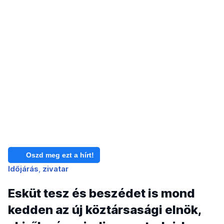
Oszd meg ezt a hírt!
Időjárás
zivatar
Esküt tesz és beszédet is mond
kedden az új köztársasági elnök,