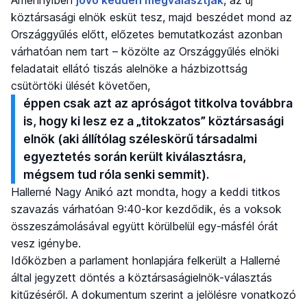
Amennyiben
jövő kedden megválasztják
, az új
köztársasági elnök esküt tesz, majd beszédet mond az
Országgyűlés előtt, előzetes bemutatkozást azonban
várhatóan nem tart – közölte az Országgyűlés elnöki
feladatait ellátó tiszás alelnöke a házbizottság
csütörtöki ülését követően,
éppen csak azt az apróságot titkolva továbbra
is, hogy ki lesz ez a „titokzatos” köztársasági
elnök (aki állítólag széleskörű társadalmi
egyeztetés során került kiválasztásra,
mégsem tud róla senki semmit).
Hallerné Nagy Anikó azt mondta, hogy a keddi titkos
szavazás várhatóan 9:40-kor kezdődik, és a voksok
összeszámolásával együtt körülbelül egy-másfél órát
vesz igénybe.
Időközben a parlament honlapjára felkerült a Hallerné
által jegyzett döntés a köztársaságielnök-választás
kitűzéséről. A dokumentum szerint a jelölésre vonatkozó