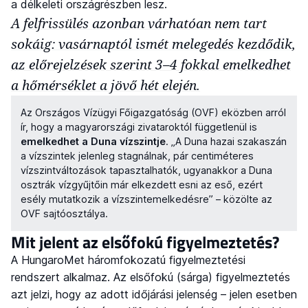
a délkeleti országrészben lesz.
A felfrissülés azonban várhatóan nem tart
sokáig: vasárnaptól ismét melegedés kezdődik,
az előrejelzések szerint 3–4 fokkal emelkedhet
a hőmérséklet a jövő hét elején.
Az Országos Vízügyi Főigazgatóság (OVF) eközben arról
ír, hogy a magyarországi zivataroktól függetlenül is
emelkedhet a Duna vízszintje
. „A Duna hazai szakaszán
a vízszintek jelenleg stagnálnak, pár centiméteres
vízszintváltozások tapasztalhatók, ugyanakkor a Duna
osztrák vízgyűjtőin már elkezdett esni az eső, ezért
esély mutatkozik a vízszintemelkedésre” – közölte az
OVF sajtóosztálya.
Mit jelent az elsőfokú figyelmeztetés?
A HungaroMet háromfokozatú figyelmeztetési
rendszert alkalmaz. Az elsőfokú (sárga) figyelmeztetés
azt jelzi, hogy az adott időjárási jelenség – jelen esetben