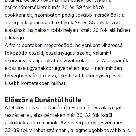
csúcshőmérsékletek már 30 és 39 fok közé
csökkennek, szombaton pedig tovább mérséklődik a
meleg: a legmagasabb értékek 28 és 33 fok között
alakulnak, hajnalban több helyen ismét 20 fok alá hűlhet
a levegő.
A front pénteken megerősödő, helyenként viharossá
fokozódó északi, északnyugati szelet, valamint
szórványos záporokat és zivatarokat hoz. A csapadék
eloszlása ugyanakkor egyenetlen lesz – nem minden
térségben várható eső, jelentősebb mennyiség csak
kisebb körzetekben hullhat.
Először a Dunántúl hűl le
A lehűlés először a Dunántúl nyugati és északnyugati
részét éri el, ahol pénteken már 30–32 fok körül
alakulnak a maximumok. Az ország többi részén még
33–39 fokra lehet számítani, a legmelegebb továbbra is