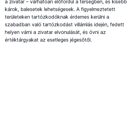
a zivatar – várhatóan előfordul a térségben, és kisebb
károk, balesetek lehetségesek. A figyelmeztetett
területeken tartózkodóknak érdemes kerülni a
szabadban való tartózkodást villámlás idején, fedett
helyen várni a zivatar elvonulását, és óvni az
értéktárgyakat az esetleges jégesőtől.