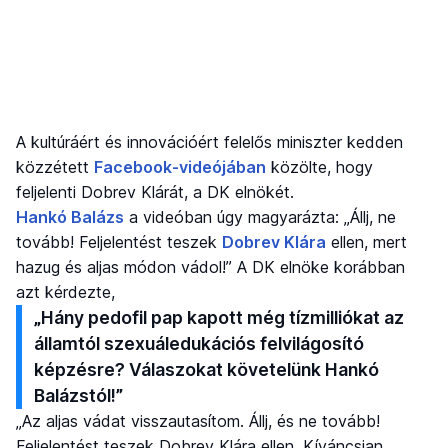
A kultúráért és innovációért felelős miniszter kedden
közzétett
Facebook-videójában
közölte, hogy
feljelenti Dobrev Klárát, a DK elnökét.
Hankó Balázs
a videóban úgy magyarázta: „Állj, ne
tovább! Feljelentést teszek
Dobrev Klára
ellen, mert
hazug és aljas módon vádol!” A DK elnöke korábban
azt kérdezte,
„Hány pedofil pap kapott még tízmilliókat az
államtól szexuáledukációs felvilágosító
képzésre? Válaszokat követelünk Hankó
Balázstól!”
„Az aljas vádat visszautasítom. Állj, és ne tovább!
Feljelentést teszek Dobrev Klára ellen. Kíváncsian