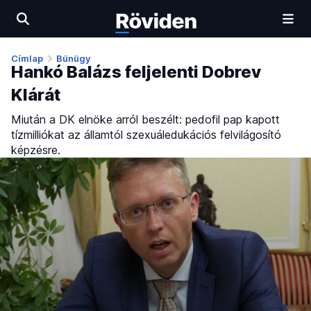
Címlap
Bűnügy
Hankó Balázs feljelenti Dobrev
Klárát
Miután a DK elnöke arról beszélt: pedofil pap kapott
tízmilliókat az államtól szexuáledukációs felvilágosító
képzésre.