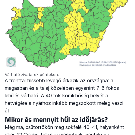
Várható zivatarok pénteken.
A fronttal frissebb levegő érkezik az országba: a
magasban és a talaj közelében egyaránt 7–8 fokos
lehűlés várható. A 40 fok körüli hőség helyét a
hétvégére a nyárhoz inkább megszokott meleg veszi
át.
Mikor és mennyit hűl az időjárás?
Még ma, csütörtökön még sokfelé 40–41, helyenként
akár 42 Celsius-fokot is mérhetnek, pénteken a