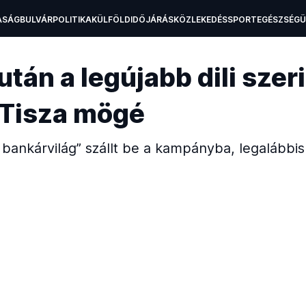
ASÁG
BULVÁR
POLITIKA
KÜLFÖLD
IDŐJÁRÁS
KÖZLEKEDÉS
SPORT
EGÉSZSÉG
H
án a legújabb dili szeri
a Tisza mögé
ankárvilág” szállt be a kampányba, legalábbis 