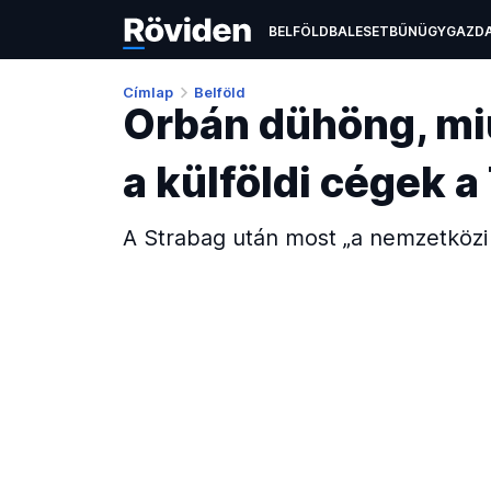
BELFÖLD
BALESET
BŰNÜGY
GAZD
ÉLETMÓD
KULTÚRA
OKTATÁS
TEC
Címlap
Belföld
Orbán dühöng, miut
a külföldi cégek 
A Strabag után most „a nemzetközi b