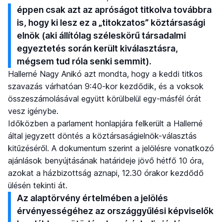
éppen csak azt az apróságot titkolva továbbra
is, hogy ki lesz ez a „titokzatos” köztársasági
elnök (aki állítólag széleskörű társadalmi
egyeztetés során került kiválasztásra,
mégsem tud róla senki semmit).
Hallerné Nagy Anikó azt mondta, hogy a keddi titkos
szavazás várhatóan 9:40-kor kezdődik, és a voksok
összeszámolásával együtt körülbelül egy-másfél órát
vesz igénybe.
Időközben a parlament honlapjára felkerült a Hallerné
által jegyzett döntés a köztársaságielnök-választás
kitűzéséről. A dokumentum szerint a jelölésre vonatkozó
ajánlások benyújtásának határideje jövő hétfő 10 óra,
azokat a házbizottság aznapi, 12.30 órakor kezdődő
ülésén tekinti át.
Az alaptörvény értelmében a jelölés
érvényességéhez az országgyűlési képviselők