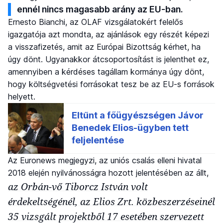
ennél nincs magasabb arány az EU-ban.
Ernesto Bianchi, az OLAF vizsgálatokért felelős
igazgatója azt mondta, az ajánlások egy részét képezi
a visszafizetés, amit az Európai Bizottság kérhet, ha
úgy dönt. Ugyanakkor átcsoportosítást is jelenthet ez,
amennyiben a kérdéses tagállam kormánya úgy dönt,
hogy költségvetési forrásokat tesz be az EU-s források
helyett.
Az Euronews megjegyzi, az uniós csalás elleni hivatal
2018 elején nyilvánosságra hozott jelentésében az állt,
az Orbán-vő Tiborcz István volt
érdekeltségénél, az Elios Zrt. közbeszerzéseinél
35 vizsgált projektből 17 esetében szervezett