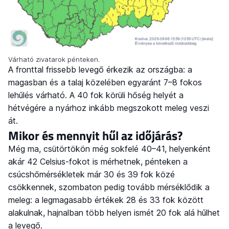
Várható zivatarok pénteken.
A fronttal frissebb levegő érkezik az országba: a
magasban és a talaj közelében egyaránt 7–8 fokos
lehűlés várható. A 40 fok körüli hőség helyét a
hétvégére a nyárhoz inkább megszokott meleg veszi
át.
Mikor és mennyit hűl az időjárás?
Még ma, csütörtökön még sokfelé 40–41, helyenként
akár 42 Celsius-fokot is mérhetnek, pénteken a
csúcshőmérsékletek már 30 és 39 fok közé
csökkennek, szombaton pedig tovább mérséklődik a
meleg: a legmagasabb értékek 28 és 33 fok között
alakulnak, hajnalban több helyen ismét 20 fok alá hűlhet
a levegő.