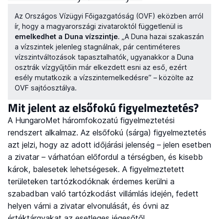
Az Országos Vízügyi Főigazgatóság (OVF) eközben arról
ír, hogy a magyarországi zivataroktól függetlenül is
emelkedhet a Duna vízszintje
. „A Duna hazai szakaszán
a vízszintek jelenleg stagnálnak, pár centiméteres
vízszintváltozások tapasztalhatók, ugyanakkor a Duna
osztrák vízgyűjtőin már elkezdett esni az eső, ezért
esély mutatkozik a vízszintemelkedésre” – közölte az
OVF sajtóosztálya.
Mit jelent az elsőfokú figyelmeztetés?
A HungaroMet háromfokozatú figyelmeztetési
rendszert alkalmaz. Az elsőfokú (sárga) figyelmeztetés
azt jelzi, hogy az adott időjárási jelenség – jelen esetben
a zivatar – várhatóan előfordul a térségben, és kisebb
károk, balesetek lehetségesek. A figyelmeztetett
területeken tartózkodóknak érdemes kerülni a
szabadban való tartózkodást villámlás idején, fedett
helyen várni a zivatar elvonulását, és óvni az
értéktárgyakat az esetleges jégesőtől.