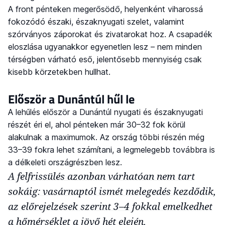
A front pénteken megerősödő, helyenként viharossá
fokozódó északi, északnyugati szelet, valamint
szórványos záporokat és zivatarokat hoz. A csapadék
eloszlása ugyanakkor egyenetlen lesz – nem minden
térségben várható eső, jelentősebb mennyiség csak
kisebb körzetekben hullhat.
Először a Dunántúl hűl le
A lehűlés először a Dunántúl nyugati és északnyugati
részét éri el, ahol pénteken már 30–32 fok körül
alakulnak a maximumok. Az ország többi részén még
33–39 fokra lehet számítani, a legmelegebb továbbra is
a délkeleti országrészben lesz.
A felfrissülés azonban várhatóan nem tart
sokáig: vasárnaptól ismét melegedés kezdődik,
az előrejelzések szerint 3–4 fokkal emelkedhet
a hőmérséklet a jövő hét elején.