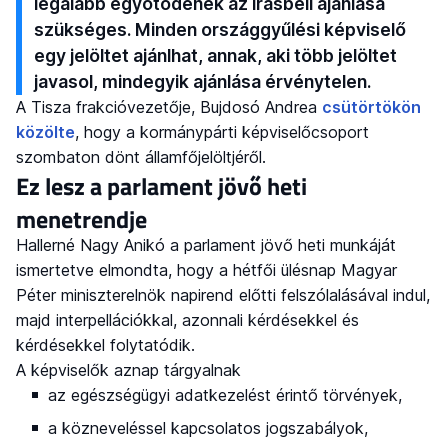
legalább egyötödének az írásbeli ajánlása
szükséges. Minden országgyűlési képviselő
egy jelöltet ajánlhat, annak, aki több jelöltet
javasol, mindegyik ajánlása érvénytelen.
A Tisza frakcióvezetője, Bujdosó Andrea
csütörtökön
közölte
, hogy a kormánypárti képviselőcsoport
szombaton dönt államfőjelöltjéről.
Ez lesz a parlament jövő heti
menetrendje
Hallerné Nagy Anikó a parlament jövő heti munkáját
ismertetve elmondta, hogy a hétfői ülésnap Magyar
Péter miniszterelnök napirend előtti felszólalásával indul,
majd interpellációkkal, azonnali kérdésekkel és
kérdésekkel folytatódik.
A képviselők aznap tárgyalnak
az egészségügyi adatkezelést érintő törvények,
a közneveléssel kapcsolatos jogszabályok,