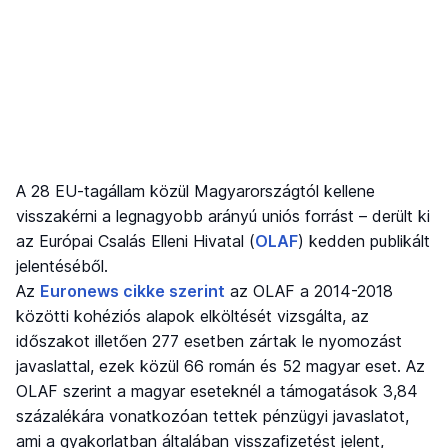
A 28 EU-tagállam közül Magyarországtól kellene
visszakérni a legnagyobb arányú uniós forrást – derült ki
az Európai Csalás Elleni Hivatal (
OLAF
) kedden publikált
jelentéséből.
Az
Euronews cikke szerint
az OLAF a 2014-2018
közötti kohéziós alapok elköltését vizsgálta, az
időszakot illetően 277 esetben zártak le nyomozást
javaslattal, ezek közül 66 román és 52 magyar eset. Az
OLAF szerint a magyar eseteknél a támogatások 3,84
százalékára vonatkozóan tettek pénzügyi javaslatot,
ami a gyakorlatban általában visszafizetést jelent,