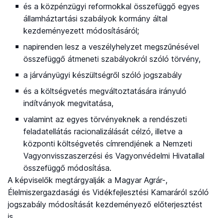
és a közpénzügyi reformokkal összefüggő egyes
államháztartási szabályok kormány által
kezdeményezett módosításáról;
napirenden lesz a veszélyhelyzet megszűnésével
összefüggő átmeneti szabályokról szóló törvény,
a járványügyi készültségről szóló jogszabály
és a költségvetés megváltoztatására irányuló
indítványok megvitatása,
valamint az egyes törvényeknek a rendészeti
feladatellátás racionalizálását célzó, illetve a
központi költségvetés címrendjének a Nemzeti
Vagyonvisszaszerzési és Vagyonvédelmi Hivatallal
összefüggő módosítása.
A képviselők megtárgyalják a Magyar Agrár-,
Élelmiszergazdasági és Vidékfejlesztési Kamaráról szóló
jogszabály módosítását kezdeményező előterjesztést
is.