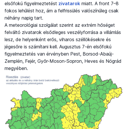
elsőfokú figyelmeztetést
zivatarok
miatt. A front 7–8
fokos lehűlést hoz, ám a felfrissülés valószínűleg csak
néhány napig tart.
A meteorológiai szolgálat szerint az extrém hőséget
felváltó zivatarok elsődleges veszélyforrása a villámlás
lesz, de helyenként erős, viharos széllökésekre és
jégesőre is számítani kell. Augusztus 7-én elsőfokú
figyelmeztetés van érvényben Pest, Borsod-Abaúj-
Zemplén, Fejér, Győr-Moson-Sopron, Heves és Nógrád
megyében.