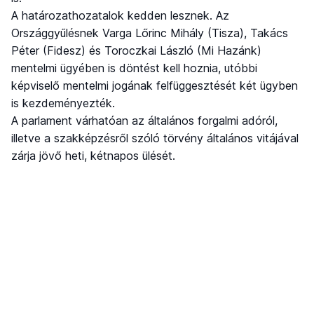
A határozathozatalok kedden lesznek. Az
Országgyűlésnek Varga Lőrinc Mihály (Tisza), Takács
Péter (Fidesz) és Toroczkai László (Mi Hazánk)
mentelmi ügyében is döntést kell hoznia, utóbbi
képviselő mentelmi jogának felfüggesztését két ügyben
is kezdeményezték.
A parlament várhatóan az általános forgalmi adóról,
illetve a szakképzésről szóló törvény általános vitájával
zárja jövő heti, kétnapos ülését.