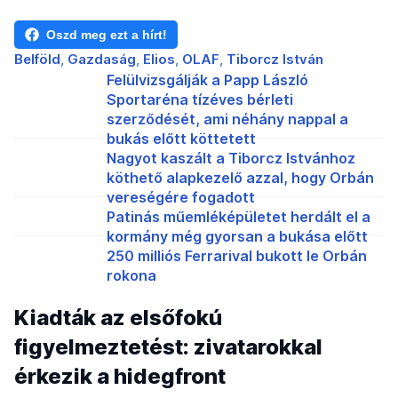
Oszd meg ezt a hírt!
Belföld
Gazdaság
Elios
OLAF
Tiborcz István
Felülvizsgálják a Papp László
Sportaréna tízéves bérleti
szerződését, ami néhány nappal a
bukás előtt köttetett
Nagyot kaszált a Tiborcz Istvánhoz
köthető alapkezelő azzal, hogy Orbán
vereségére fogadott
Patinás műemléképületet herdált el a
kormány még gyorsan a bukása előtt
250 milliós Ferrarival bukott le Orbán
rokona
Kiadták az elsőfokú
figyelmeztetést: zivatarokkal
érkezik a hidegfront