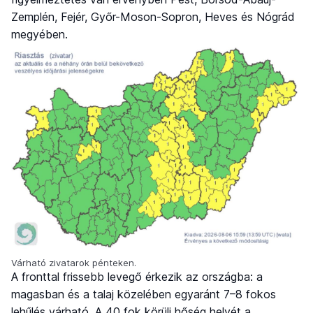
Zemplén, Fejér, Győr-Moson-Sopron, Heves és Nógrád
megyében.
Várható zivatarok pénteken.
A fronttal frissebb levegő érkezik az országba: a
magasban és a talaj közelében egyaránt 7–8 fokos
lehűlés várható. A 40 fok körüli hőség helyét a