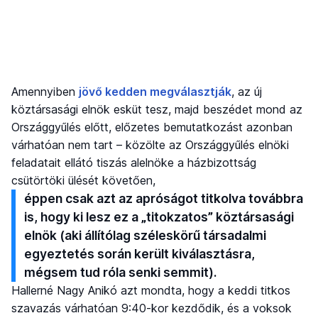
Amennyiben
jövő kedden megválasztják
, az új
köztársasági elnök esküt tesz, majd beszédet mond az
Országgyűlés előtt, előzetes bemutatkozást azonban
várhatóan nem tart – közölte az Országgyűlés elnöki
feladatait ellátó tiszás alelnöke a házbizottság
csütörtöki ülését követően,
éppen csak azt az apróságot titkolva továbbra
is, hogy ki lesz ez a „titokzatos” köztársasági
elnök (aki állítólag széleskörű társadalmi
egyeztetés során került kiválasztásra,
mégsem tud róla senki semmit).
Hallerné Nagy Anikó azt mondta, hogy a keddi titkos
szavazás várhatóan 9:40-kor kezdődik, és a voksok