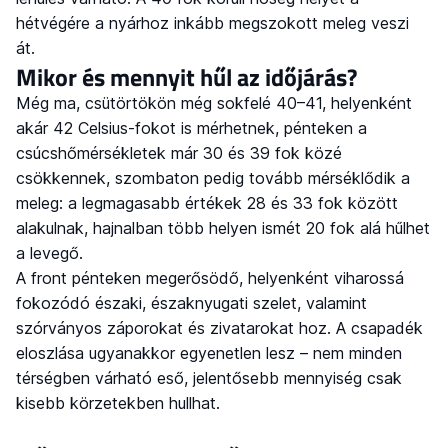
hétvégére a nyárhoz inkább megszokott meleg veszi
át.
Mikor és mennyit hűl az időjárás?
Még ma, csütörtökön még sokfelé 40–41, helyenként
akár 42 Celsius-fokot is mérhetnek, pénteken a
csúcshőmérsékletek már 30 és 39 fok közé
csökkennek, szombaton pedig tovább mérséklődik a
meleg: a legmagasabb értékek 28 és 33 fok között
alakulnak, hajnalban több helyen ismét 20 fok alá hűlhet
a levegő.
A front pénteken megerősödő, helyenként viharossá
fokozódó északi, északnyugati szelet, valamint
szórványos záporokat és zivatarokat hoz. A csapadék
eloszlása ugyanakkor egyenetlen lesz – nem minden
térségben várható eső, jelentősebb mennyiség csak
kisebb körzetekben hullhat.