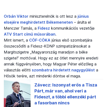
Orbán Viktor
miniszterelnök is ott lesz a
június
elsejére meghirdetett Békemeneten
– árulta el
Menczer Tamás, a
Fidesz
kommunikációs vezetője
ATV Start című műsorában
.
Mint ismert, a
CÖF-CÖKA
június első szombatjára
összecsődíti a Fidesz-KDNP szimpatizánsokat a
Margitszigetre „Magyarország maradjon a béke
szigete!” mottóval. Hogy ez az ötlet mennyire eredeti
annak függvényében, hogy Magyar Péter előzőleg a
választás előtti
szombatra hirdetett nagygyűlést
a
Hősök terére, azt mindenki döntse el maga.