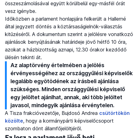
összeszámolásával együtt körülbelül egy-másfél órát
vesz igénybe.
Időközben a parlament honlapjára felkerült a Hallerné
által jegyzett döntés a köztársaságielnök-választás
kitűzéséről. A dokumentum szerint a jelölésre vonatkozó
ajánlások benyújtásának határideje jövő hétfő 10 óra,
azokat a házbizottság aznapi, 12.30 órakor kezdődő
ülésén tekinti át.
Az alaptörvény értelmében a jelölés
érvényességéhez az országgyűlési képviselők
legalább egyötödének az írásbeli ajánlása
szükséges. Minden országgyűlési képviselő
egy jelöltet ajánlhat, annak, aki több jelöltet
javasol, mindegyik ajánlása érvénytelen.
A Tisza frakcióvezetője, Bujdosó Andrea
csütörtökön
közölte
, hogy a kormánypárti képviselőcsoport
szombaton dönt államfőjelöltjéről.
Ez lesz a parlament jövő heti