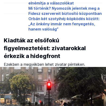
elnémítja a válaszolókat
Mi történik? Nyomozók jelentek meg a
Fidesz szervereit biztosító központban
Orbán két szotyihéj-köpködés között:
„Az önkény immár nem fenyegetés,
hanem valóság”
Kiadták az elsőfokú
figyelmeztetést: zivatarokkal
érkezik a hidegfront
Ezekben a megyékben lehet zivatar pénteken.