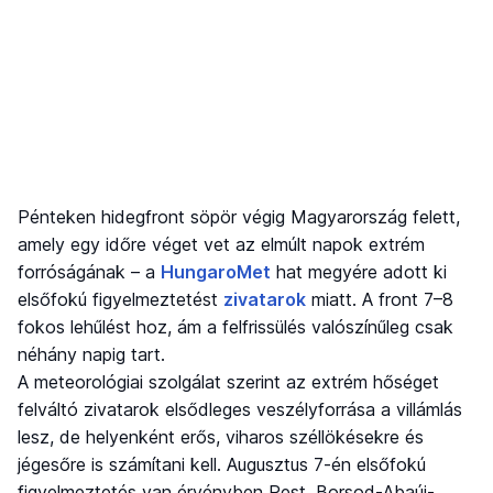
Pénteken hidegfront söpör végig Magyarország felett,
amely egy időre véget vet az elmúlt napok extrém
forróságának – a
HungaroMet
hat megyére adott ki
elsőfokú figyelmeztetést
zivatarok
miatt. A front 7–8
fokos lehűlést hoz, ám a felfrissülés valószínűleg csak
néhány napig tart.
A meteorológiai szolgálat szerint az extrém hőséget
felváltó zivatarok elsődleges veszélyforrása a villámlás
lesz, de helyenként erős, viharos széllökésekre és
jégesőre is számítani kell. Augusztus 7-én elsőfokú
figyelmeztetés van érvényben Pest, Borsod-Abaúj-