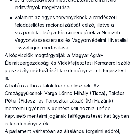
indítványok megvitatása,
valamint az egyes törvényeknek a rendészeti
feladatellátás racionalizálását célzó, illetve a
központi költségvetés címrendjének a Nemzeti
Vagyonvisszaszerzési és Vagyonvédelmi Hivatallal
összefüggő módosítása.
A képviselők megtárgyalják a Magyar Agrár-,
Élelmiszergazdasági és Vidékfejlesztési Kamaráról szóló
jogszabály módosítását kezdeményező előterjesztést
is.
A határozathozatalok kedden lesznek. Az
Országgyűlésnek Varga Lőrinc Mihály (Tisza), Takács
Péter (Fidesz) és Toroczkai László (Mi Hazánk)
mentelmi ügyében is döntést kell hoznia, utóbbi
képviselő mentelmi jogának felfüggesztését két ügyben
is kezdeményezték.
A parlament várhatóan az általános forgalmi adóról,