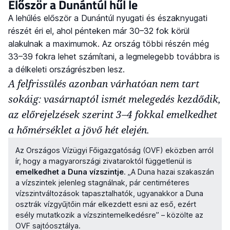
Először a Dunántúl hűl le
A lehűlés először a Dunántúl nyugati és északnyugati
részét éri el, ahol pénteken már 30–32 fok körül
alakulnak a maximumok. Az ország többi részén még
33–39 fokra lehet számítani, a legmelegebb továbbra is
a délkeleti országrészben lesz.
A felfrissülés azonban várhatóan nem tart
sokáig: vasárnaptól ismét melegedés kezdődik,
az előrejelzések szerint 3–4 fokkal emelkedhet
a hőmérséklet a jövő hét elején.
Az Országos Vízügyi Főigazgatóság (OVF) eközben arról
ír, hogy a magyarországi zivataroktól függetlenül is
emelkedhet a Duna vízszintje
. „A Duna hazai szakaszán
a vízszintek jelenleg stagnálnak, pár centiméteres
vízszintváltozások tapasztalhatók, ugyanakkor a Duna
osztrák vízgyűjtőin már elkezdett esni az eső, ezért
esély mutatkozik a vízszintemelkedésre” – közölte az
OVF sajtóosztálya.