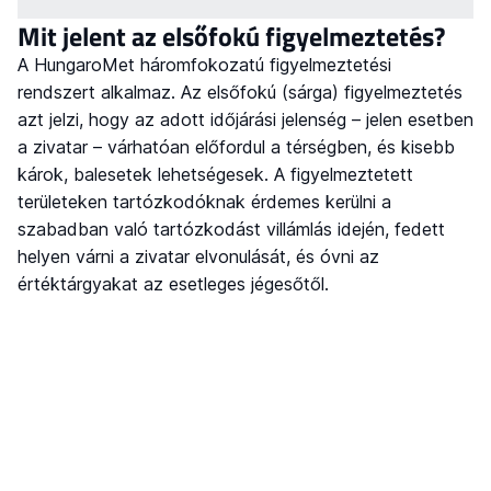
Mit jelent az elsőfokú figyelmeztetés?
A HungaroMet háromfokozatú figyelmeztetési
rendszert alkalmaz. Az elsőfokú (sárga) figyelmeztetés
azt jelzi, hogy az adott időjárási jelenség – jelen esetben
a zivatar – várhatóan előfordul a térségben, és kisebb
károk, balesetek lehetségesek. A figyelmeztetett
területeken tartózkodóknak érdemes kerülni a
szabadban való tartózkodást villámlás idején, fedett
helyen várni a zivatar elvonulását, és óvni az
értéktárgyakat az esetleges jégesőtől.