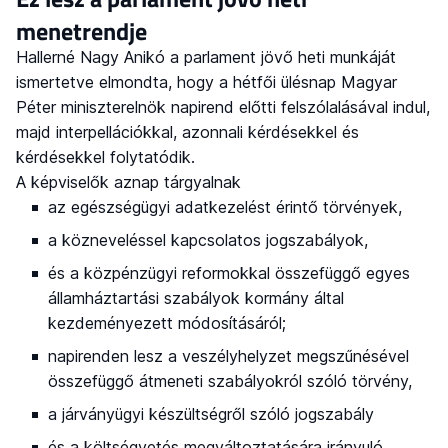
menetrendje
Hallerné Nagy Anikó a parlament jövő heti munkáját
ismertetve elmondta, hogy a hétfői ülésnap Magyar
Péter miniszterelnök napirend előtti felszólalásával indul,
majd interpellációkkal, azonnali kérdésekkel és
kérdésekkel folytatódik.
A képviselők aznap tárgyalnak
az egészségügyi adatkezelést érintő törvények,
a közneveléssel kapcsolatos jogszabályok,
és a közpénzügyi reformokkal összefüggő egyes
államháztartási szabályok kormány által
kezdeményezett módosításáról;
napirenden lesz a veszélyhelyzet megszűnésével
összefüggő átmeneti szabályokról szóló törvény,
a járványügyi készültségről szóló jogszabály
és a költségvetés megváltoztatására irányuló