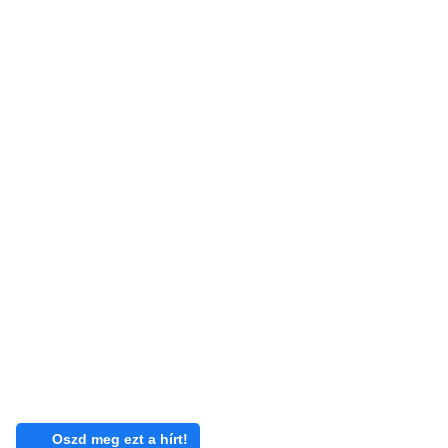
Oszd meg ezt a hírt!