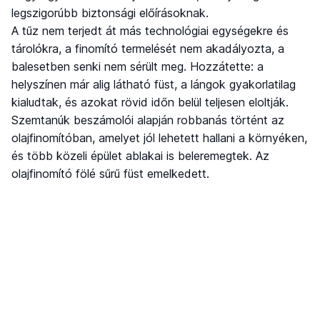
legszigorúbb biztonsági előírásoknak.
A tűz nem terjedt át más technológiai egységekre és
tárolókra, a finomító termelését nem akadályozta, a
balesetben senki nem sérült meg. Hozzátette: a
helyszínen már alig látható füst, a lángok gyakorlatilag
kialudtak, és azokat rövid időn belül teljesen eloltják.
Szemtanúk beszámolói alapján robbanás történt az
olajfinomítóban, amelyet jól lehetett hallani a környéken,
és több közeli épület ablakai is beleremegtek. Az
olajfinomító fölé sűrű füst emelkedett.