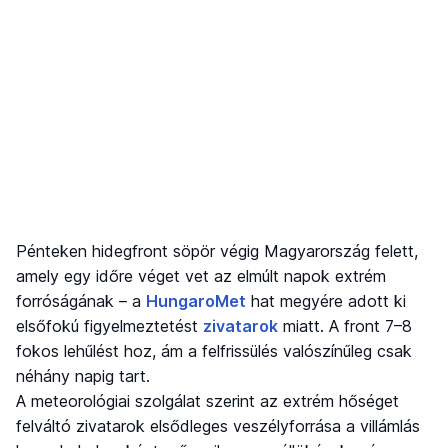
Pénteken hidegfront söpör végig Magyarország felett,
amely egy időre véget vet az elmúlt napok extrém
forróságának – a
HungaroMet
hat megyére adott ki
elsőfokú figyelmeztetést
zivatarok
miatt. A front 7–8
fokos lehűlést hoz, ám a felfrissülés valószínűleg csak
néhány napig tart.
A meteorológiai szolgálat szerint az extrém hőséget
felváltó zivatarok elsődleges veszélyforrása a villámlás