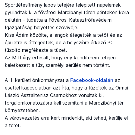
Sportlétesítmény lapos tetejére telepített napelemek
gyulladtak ki a fővárosi Marcibányi téren pénteken kora
délután – tudatta a Fővárosi Katasztrófavédelmi
Igazgatóság helyettes szóvivője.
Kiss Ádám közölte, a lángok átégették a tetőt és az
épületre is átterjedtek, de a helyszínre érkező 30
tűzoltó megfékezte a tüzet.
Az MTI úgy értesült, hogy egy konditerem tetején
keletkezett a tűz, személyi sérülés nem történt.
A II. kerületi önkormányzat a
Facebook-oldalán
az
esettel kapcsolatban azt írta, hogy a tűzoltók az Ormai
László Asztalitenisz Csarnokhoz vonultak ki,
forgalomkorlátozásra kell számítani a Marczibányi tér
környezetében.
A városvezetés arra kért mindenkit, aki teheti, kerülje el
a teret.