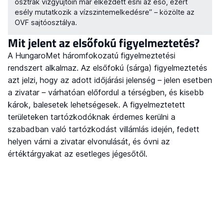
osztrák vízgyűjtőin már elkezdett esni az eső, ezért
esély mutatkozik a vízszintemelkedésre” – közölte az
OVF sajtóosztálya.
Mit jelent az elsőfokú figyelmeztetés?
A HungaroMet háromfokozatú figyelmeztetési
rendszert alkalmaz. Az elsőfokú (sárga) figyelmeztetés
azt jelzi, hogy az adott időjárási jelenség – jelen esetben
a zivatar – várhatóan előfordul a térségben, és kisebb
károk, balesetek lehetségesek. A figyelmeztetett
területeken tartózkodóknak érdemes kerülni a
szabadban való tartózkodást villámlás idején, fedett
helyen várni a zivatar elvonulását, és óvni az
értéktárgyakat az esetleges jégesőtől.