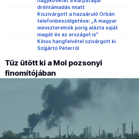
nagykövetet a kárpátaljai
dróntámadás miatt
Kiszivárgott a hazaáruló Orbán
telefonbeszélgetése: „A magyar
miniszterelnök porig alázta saját
magát és az országot is”
Kínos hangfelvétel szivárgott ki
Szijjártó Péterről
Tűz ütött ki a Mol pozsonyi
finomítójában