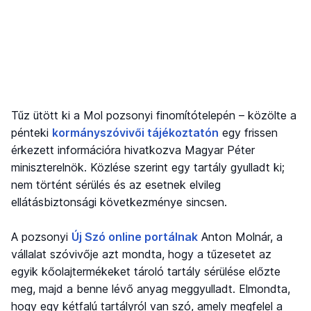
Tűz ütött ki a Mol pozsonyi finomítótelepén – közölte a
pénteki
kormányszóvivői tájékoztatón
egy frissen
érkezett információra hivatkozva Magyar Péter
miniszterelnök. Közlése szerint egy tartály gyulladt ki;
nem történt sérülés és az esetnek elvileg
ellátásbiztonsági következménye sincsen.
A pozsonyi
Új Szó online portálnak
Anton Molnár, a
vállalat szóvivője azt mondta, hogy a tűzesetet az
egyik kőolajtermékeket tároló tartály sérülése előzte
meg, majd a benne lévő anyag meggyulladt. Elmondta,
hogy egy kétfalú tartályról van szó, amely megfelel a