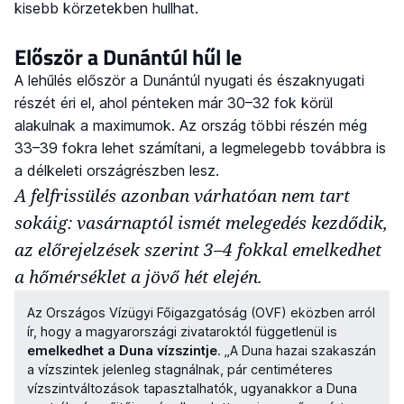
kisebb körzetekben hullhat.
Először a Dunántúl hűl le
A lehűlés először a Dunántúl nyugati és északnyugati
részét éri el, ahol pénteken már 30–32 fok körül
alakulnak a maximumok. Az ország többi részén még
33–39 fokra lehet számítani, a legmelegebb továbbra is
a délkeleti országrészben lesz.
A felfrissülés azonban várhatóan nem tart
sokáig: vasárnaptól ismét melegedés kezdődik,
az előrejelzések szerint 3–4 fokkal emelkedhet
a hőmérséklet a jövő hét elején.
Az Országos Vízügyi Főigazgatóság (OVF) eközben arról
ír, hogy a magyarországi zivataroktól függetlenül is
emelkedhet a Duna vízszintje
. „A Duna hazai szakaszán
a vízszintek jelenleg stagnálnak, pár centiméteres
vízszintváltozások tapasztalhatók, ugyanakkor a Duna