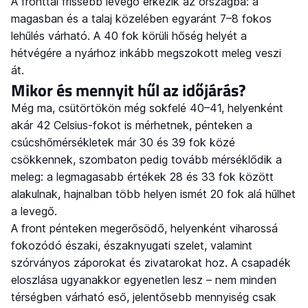
A fronttal frissebb levegő érkezik az országba: a
magasban és a talaj közelében egyaránt 7–8 fokos
lehűlés várható. A 40 fok körüli hőség helyét a
hétvégére a nyárhoz inkább megszokott meleg veszi
át.
Mikor és mennyit hűl az időjárás?
Még ma, csütörtökön még sokfelé 40–41, helyenként
akár 42 Celsius-fokot is mérhetnek, pénteken a
csúcshőmérsékletek már 30 és 39 fok közé
csökkennek, szombaton pedig tovább mérséklődik a
meleg: a legmagasabb értékek 28 és 33 fok között
alakulnak, hajnalban több helyen ismét 20 fok alá hűlhet
a levegő.
A front pénteken megerősödő, helyenként viharossá
fokozódó északi, északnyugati szelet, valamint
szórványos záporokat és zivatarokat hoz. A csapadék
eloszlása ugyanakkor egyenetlen lesz – nem minden
térségben várható eső, jelentősebb mennyiség csak