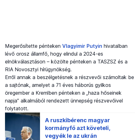
Megerősítette pénteken
Vlagyimir Putyin
hivatalban
lévő orosz államfő, hogy elindul a 2024-es
elnökválasztáson – közölte pénteken a TASZSZ és a
RIA Novosztyi hírügynökség.
Erről annak a beszélgetésnek a részvevői számoltak be
a sajtónak, amelyet a 71 éves háborús gyilkos
öregember a Kremlben pénteken a „haza hőseinek
napja” alkalmából rendezett ünnepség részvevőivel
folytatott.