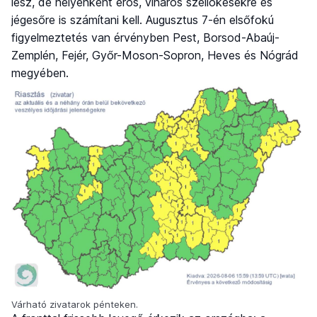
lesz, de helyenként erős, viharos széllökésekre és
jégesőre is számítani kell. Augusztus 7-én elsőfokú
figyelmeztetés van érvényben Pest, Borsod-Abaúj-
Zemplén, Fejér, Győr-Moson-Sopron, Heves és Nógrád
megyében.
Várható zivatarok pénteken.