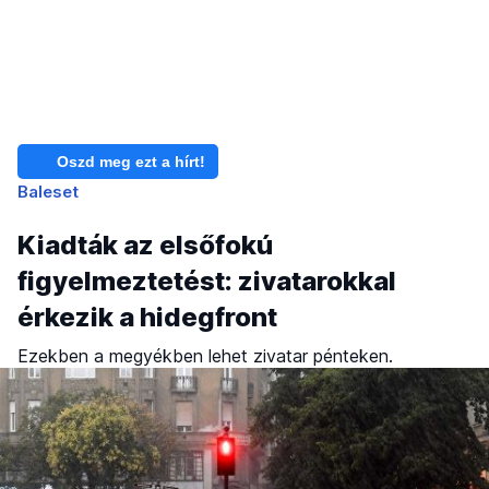
Oszd meg ezt a hírt!
Baleset
Kiadták az elsőfokú
figyelmeztetést: zivatarokkal
érkezik a hidegfront
Ezekben a megyékben lehet zivatar pénteken.