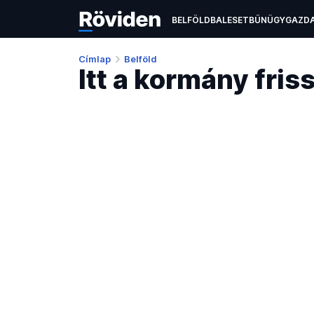
BELFÖLD
BALESET
BŰNÜGY
GAZD
EGÉSZSÉGÜGY
ÉLETMÓD
KULTÚR
Címlap
Belföld
Itt a kormány fris