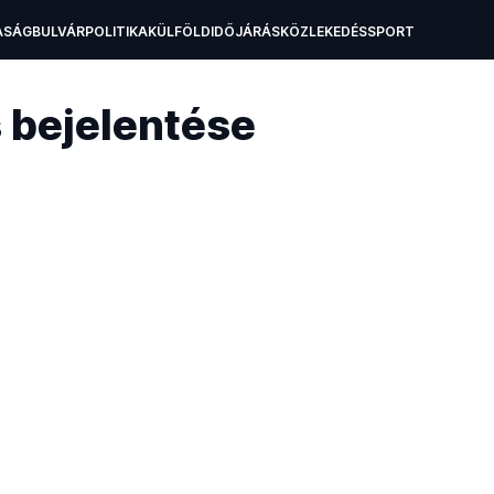
ASÁG
BULVÁR
POLITIKA
KÜLFÖLD
IDŐJÁRÁS
KÖZLEKEDÉS
SPORT
A
OKTATÁS
TECH
s bejelentése