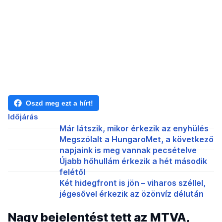
Oszd meg ezt a hírt!
Időjárás
Már látszik, mikor érkezik az enyhülés
Megszólalt a HungaroMet, a következő
napjaink is meg vannak pecsételve
Újabb hőhullám érkezik a hét második
felétől
Két hidegfront is jön – viharos széllel,
jégesővel érkezik az özönvíz délután
Nagy bejelentést tett az MTVA,