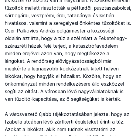
és közel 70 tűzoltó van a helyszínen. A székesfehérvári
tűzoltók mellett riasztották a pétfürdői, pusztaszabolcsi,
sárbogárdi, veszprémi, érdi, tatabányai és kisbéri
hivatásos, valamint a seregélyesi önkéntes tűzoltókat is.
Cser-Palkovics András polgármester a közösségi
oldalán azt írta, hogy a tűz a szél miatt a Feketehegy-
szárazréti házak felé terjed, a katasztrófavédelem
minden erejével azon van, hogy megfékezze a
lángokat. A rendőrség elővigyázatosságból már
megkérte a legnagyobb kockázatnak kitett helyen
lakókat, hogy hagyják el házaikat. Közölte, hogy az
önkormányzat minden rendelkezésére álló eszközzel
segíti az oltást. A városban lévő nagyvállalatoknak is
van tűzoltó-kapacitása, az ő segítségüket is kérték.
A városvezető újabb tájékoztatásában jelezte, hogy az
Izabella utcában lévő zártkerti épületeket érinti a tűz.
Azokat a lakókat, akik nem tudnak visszatérni az