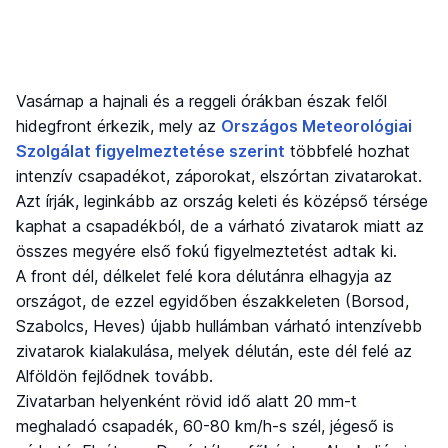
Vasárnap a hajnali és a reggeli órákban észak felől
hidegfront érkezik, mely az
Országos Meteorológiai
Szolgálat figyelmeztetése szerint
többfelé hozhat
intenzív csapadékot, záporokat, elszórtan zivatarokat.
Azt írják, leginkább az ország keleti és középső térsége
kaphat a csapadékból, de a várható zivatarok miatt az
összes megyére első fokú figyelmeztetést adtak ki.
A front dél, délkelet felé kora délutánra elhagyja az
országot, de ezzel egyidőben északkeleten (Borsod,
Szabolcs, Heves) újabb hullámban várható intenzívebb
zivatarok kialakulása, melyek délután, este dél felé az
Alföldön fejlődnek tovább.
Zivatarban helyenként rövid idő alatt 20 mm-t
meghaladó csapadék, 60-80 km/h-s szél, jégeső is