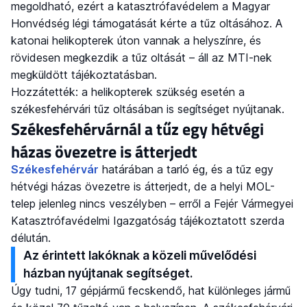
megoldható, ezért a katasztrófavédelem a Magyar
Honvédség légi támogatását kérte a tűz oltásához. A
katonai helikopterek úton vannak a helyszínre, és
rövidesen megkezdik a tűz oltását – áll az MTI-nek
megküldött tájékoztatásban.
Hozzátették: a helikopterek szükség esetén a
székesfehérvári tűz oltásában is segítséget nyújtanak.
Székesfehérvárnál a tűz egy hétvégi
házas övezetre is átterjedt
Székesfehérvár
határában a tarló ég, és a tűz egy
hétvégi házas övezetre is átterjedt, de a helyi MOL-
telep jelenleg nincs veszélyben – erről a Fejér Vármegyei
Katasztrófavédelmi Igazgatóság tájékoztatott szerda
délután.
Az érintett lakóknak a közeli művelődési
házban nyújtanak segítséget.
Úgy tudni, 17 gépjármű fecskendő, hat különleges jármű