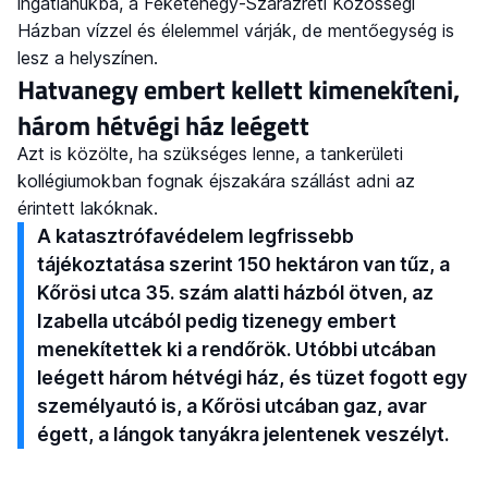
ingatlanukba, a Feketehegy-Szárazréti Közösségi
Házban vízzel és élelemmel várják, de mentőegység is
lesz a helyszínen.
Hatvanegy embert kellett kimenekíteni,
három hétvégi ház leégett
Azt is közölte, ha szükséges lenne, a tankerületi
kollégiumokban fognak éjszakára szállást adni az
érintett lakóknak.
A katasztrófavédelem legfrissebb
tájékoztatása szerint 150 hektáron van tűz, a
Kőrösi utca 35. szám alatti házból ötven, az
Izabella utcából pedig tizenegy embert
menekítettek ki a rendőrök. Utóbbi utcában
leégett három hétvégi ház, és tüzet fogott egy
személyautó is, a Kőrösi utcában gaz, avar
égett, a lángok tanyákra jelentenek veszélyt.