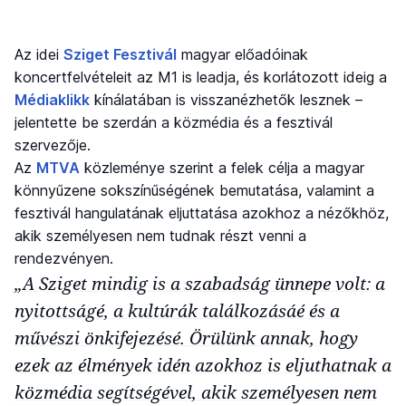
Az idei
Sziget Fesztivál
magyar előadóinak
koncertfelvételeit az M1 is leadja, és korlátozott ideig a
Médiaklikk
kínálatában is visszanézhetők lesznek –
jelentette be szerdán a közmédia és a fesztivál
szervezője.
Az
MTVA
közleménye szerint a felek célja a magyar
könnyűzene sokszínűségének bemutatása, valamint a
fesztivál hangulatának eljuttatása azokhoz a nézőkhöz,
akik személyesen nem tudnak részt venni a
rendezvényen.
„A Sziget mindig is a szabadság ünnepe volt: a
nyitottságé, a kultúrák találkozásáé és a
művészi önkifejezésé. Örülünk annak, hogy
ezek az élmények idén azokhoz is eljuthatnak a
közmédia segítségével, akik személyesen nem