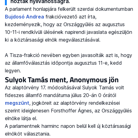
hozták nyilvánosságra.
A parlament honlapjára felkerült szerdai dokumentumban
Bujdosó Andrea
frakcióvezető azt írta,
kezdeményezik, hogy az Országgyűlés az augusztus
10-11-i rendkívüli ülésének napirendi javaslata egészüljön
ki a köztársasági elnök megválasztásával.
A Tisza-frakció nevében egyben javasolták azt is, hogy
az államfőválasztás időpontja augusztus 11-e, kedd
legyen.
Sulyok Tamás ment, Anonymous jön
Az alaptörvény 17. módosításával Sulyok Tamás volt
fideszes államfő mandátuma július 20-án 0 órától
megszűnt
, jogköreit az alaptörvény rendelkezései
szerint ideiglenesen Forsthoffer Ágnes, az Országgyűlés
elnöke látja el.
A parlamentnek harminc napon belül kell új köztársasági
elnököt választania.