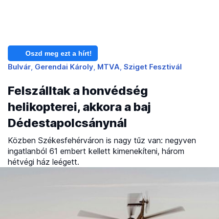
Oszd meg ezt a hírt!
Bulvár
Gerendai Károly
MTVA
Sziget Fesztivál
Felszálltak a honvédség
helikopterei, akkora a baj
Dédestapolcsánynál
Közben Székesfehérváron is nagy tűz van: negyven
ingatlanból 61 embert kellett kimenekíteni, három
hétvégi ház leégett.