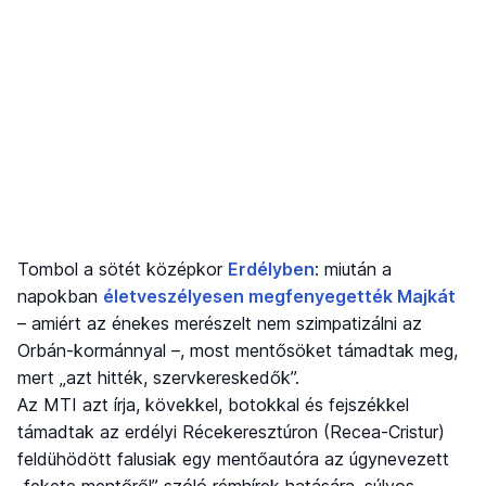
Tombol a sötét középkor
Erdélyben
: miután a
napokban
életveszélyesen megfenyegették Majkát
– amiért az énekes merészelt nem szimpatizálni az
Orbán-kormánnyal –, most mentősöket támadtak meg,
mert „azt hitték, szervkereskedők”.
Az MTI azt írja, kövekkel, botokkal és fejszékkel
támadtak az erdélyi Récekeresztúron (Recea-Cristur)
feldühödött falusiak egy mentőautóra az úgynevezett
„fekete mentőről” szóló rémhírek hatására, súlyos