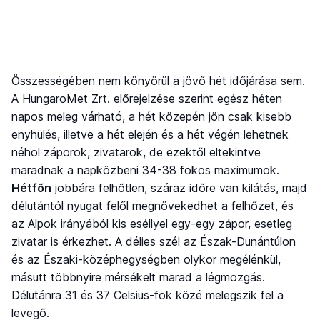
Összességében nem könyörül a jövő hét időjárása sem.
A HungaroMet Zrt. előrejelzése szerint egész héten
napos meleg várható, a hét közepén jön csak kisebb
enyhülés, illetve a hét elején és a hét végén lehetnek
néhol záporok, zivatarok, de ezektől eltekintve
maradnak a napközbeni 34-38 fokos maximumok.
Hétfőn
jobbára felhőtlen, száraz időre van kilátás, majd
délutántól nyugat felől megnövekedhet a felhőzet, és
az Alpok irányából kis eséllyel egy-egy zápor, esetleg
zivatar is érkezhet. A délies szél az Észak-Dunántúlon
és az Északi-középhegységben olykor megélénkül,
másutt többnyire mérsékelt marad a légmozgás.
Délutánra 31 és 37 Celsius-fok közé melegszik fel a
levegő.