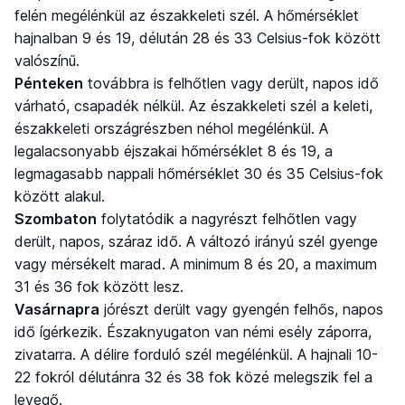
felén megélénkül az északkeleti szél. A hőmérséklet
hajnalban 9 és 19, délután 28 és 33 Celsius-fok között
valószínű.
Pénteken
továbbra is felhőtlen vagy derült, napos idő
várható, csapadék nélkül. Az északkeleti szél a keleti,
északkeleti országrészben néhol megélénkül. A
legalacsonyabb éjszakai hőmérséklet 8 és 19, a
legmagasabb nappali hőmérséklet 30 és 35 Celsius-fok
között alakul.
Szombaton
folytatódik a nagyrészt felhőtlen vagy
derült, napos, száraz idő. A változó irányú szél gyenge
vagy mérsékelt marad. A minimum 8 és 20, a maximum
31 és 36 fok között lesz.
Vasárnapra
jórészt derült vagy gyengén felhős, napos
idő ígérkezik. Északnyugaton van némi esély záporra,
zivatarra. A délire forduló szél megélénkül. A hajnali 10-
22 fokról délutánra 32 és 38 fok közé melegszik fel a
levegő.