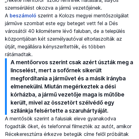
szemsérülést okozva a jármű vezetőjének.
A
beszámoló
szerint a Kolozs megyei mentőszolgálat
járműve szombat este egy beteget vett fel a Dés
városától 40 kilométerre lévő faluban, de a település
központjában két személyautóval eltorlaszolták az
útját, megállásra kényszerítették, és többen
rátámadtak.
A mentőorvos szerint csak azért úszták meg a
lincselést, mert a sofőrnek sikerült
megfordítania a járművet és a másik irányba
elmenekülni. Miután megérkeztek a dési
kórházba, a jármű vezetője maga is műtőbe
került, mivel az összetört szélvédő egy
szilánkja felsértette a szaruhártyáját.
A mentősök szerint a falusiak eleve gyanakodva
fogadták őket, és telefonnal filmezték az autót, amikor
Récekeresztúrra érkezve betegük címe felől próbáltak