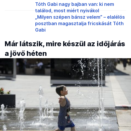
Tóth Gabi nagy bajban van: ki nem
találod, most miért nyivákol
„Milyen szépen bánsz velem” – elalélós
posztban magasztalja fricskását Tóth
Gabi
Már látszik, mire készül az időjárás
a jövő héten