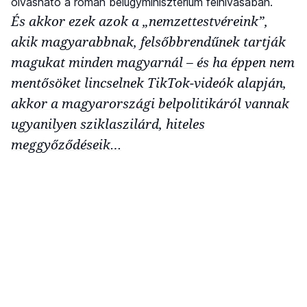
olvasható a román belügyminisztérium felhívásában.
És akkor ezek azok a „nemzettestvéreink”,
akik magyarabbnak, felsőbbrendűnek tartják
magukat minden magyarnál – és ha éppen nem
mentősöket lincselnek TikTok-videók alapján,
akkor a magyarországi belpolitikáról vannak
ugyanilyen sziklaszilárd, hiteles
meggyőződéseik…