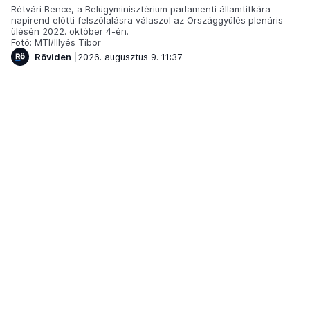
Rétvári Bence, a Belügyminisztérium parlamenti államtitkára
napirend előtti felszólalásra válaszol az Országgyűlés plenáris
ülésén 2022. október 4-én.
Fotó: MTI/Illyés Tibor
Röviden
2026. augusztus 9. 11:37