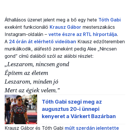
Áthallásos üzenet jelent meg a bő egy hete
Tóth Gabi
exeként funkcionáló
Krausz Gábor
mesterszakács
Instagram-oldalán –
vette észre az RTL hírportálja
.
A
24 órán át elérhető videóban
Krausz edzőteremben
munkálkodik, aláfestő zeneként pedig Alee „Nincsen
gond” című dalából szól az alábbi részlet:
„Leszarom, nincsen gond
Építem az életem
Leszarom, minden jó
Mert az égiek velem.”
Krausz Gábor és Tóth Gabi
múlt szerdán jelentette