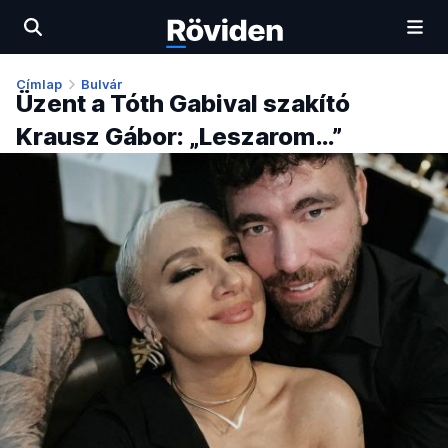
Címlap
Bulvár
Üzent a Tóth Gabival szakító
Krausz Gábor: „Leszarom…”