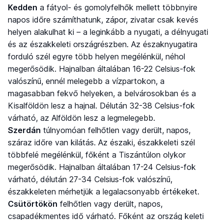
Kedden
a fátyol- és gomolyfelhők mellett többnyire
napos időre számíthatunk, zápor, zivatar csak kevés
helyen alakulhat ki – a leginkább a nyugati, a délnyugati
és az északkeleti országrészben. Az északnyugatira
forduló szél egyre több helyen megélénkül, néhol
megerősödik. Hajnalban általában 16-22 Celsius-fok
valószínű, ennél melegebb a vízpartokon, a
magasabban fekvő helyeken, a belvárosokban és a
Kisalföldön lesz a hajnal. Délután 32-38 Celsius-fok
várható, az Alföldön lesz a legmelegebb.
Szerdán
túlnyomóan felhőtlen vagy derült, napos,
száraz időre van kilátás. Az északi, északkeleti szél
többfelé megélénkül, főként a Tiszántúlon olykor
megerősödik. Hajnalban általában 17-24 Celsius-fok
várható, délután 27-34 Celsius-fok valószínű,
északkeleten mérhetjük a legalacsonyabb értékeket.
Csütörtökön
felhőtlen vagy derült, napos,
csapadékmentes idő várható. Főként az ország keleti