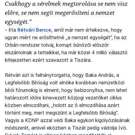
Csakhogy a sérelmek megtorolása se nem visz
előre, se nem segít megerősíteni a nemzet
egységét.”
– írta
Rétvári Bence
, arról már nem értekezve, hogy
ugyan miért ne erősíthetné „a nemzet egységét”, ha az
Orbán-rendszer tolvaj, korrupt bűnözői először
elszámolnak a tetteikkel, ha már közel 4 millió választó
kifejezetten ezért szavazott a Tiszára.
Rétvári azt is felhánytorgatta, hogy Baka András, a
Legfelsőbb Bíróság volt elnöke korábban nemzetközi
bírói fórumokig is elment, hogy bebizonyítsa, nem lehet
határozott időre kinevezett közjogi vezetőket ciklus
közben elmozdítani, „holott az ő elmozdítása azért
történt meg, mert megszűnt a Legfelsőbb Bíróság”.
Vagyis a KDNP azzal védi Baka egykori kigolyózásának
módszerét, amivel eközben a Tiszát pedig vádolja (vö.