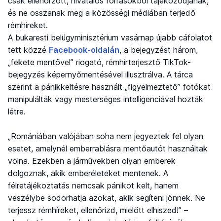
csak ellenőrzött, hivatalos forrásokból tájékozódjanak,
és ne osszanak meg a közösségi médiában terjedő
rémhíreket.
A bukaresti belügyminisztérium vasárnap újabb cáfolatot
tett közzé
Facebook-oldalán
, a bejegyzést három,
„fekete mentővel” riogató, rémhírterjesztő TikTok-
bejegyzés képernyőmentésével illusztrálva. A tárca
szerint a pánikkeltésre használt „figyelmeztető” fotókat
manipulálták vagy mesterséges intelligenciával hozták
létre.
„Romániában valójában soha nem jegyeztek fel olyan
esetet, amelynél emberrablásra mentőautót használtak
volna. Ezekben a járművekben olyan emberek
dolgoznak, akik emberéleteket mentenek. A
félretájékoztatás nemcsak pánikot kelt, hanem
veszélybe sodorhatja azokat, akik segíteni jönnek. Ne
terjessz rémhíreket, ellenőrizd, mielőtt elhiszed!” –