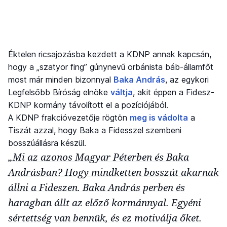
Éktelen ricsajozásba kezdett a KDNP annak kapcsán,
hogy a „szatyor fing” gúnynevű orbánista báb-államfőt
most már minden bizonnyal
Baka András
, az egykori
Legfelsőbb Bíróság elnöke
váltja
, akit éppen a Fidesz-
KDNP kormány távolított el a pozíciójából.
A KDNP frakcióvezetője rögtön
meg is vádolta
a
Tiszát azzal, hogy Baka a Fidesszel szembeni
bosszúállásra készül.
„Mi az azonos Magyar Péterben és Baka
Andrásban? Hogy mindketten bosszút akarnak
állni a Fideszen. Baka András perben és
haragban állt az előző kormánnyal. Egyéni
sértettség van bennük, és ez motiválja őket.