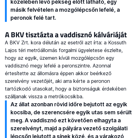
közelében lévő pékség előtt látható, egy
másik felvételen a mozgólépcsőn lefelé, a
peronok felé tart.
A BKV tisztázta a vaddisznó kálváriáját
A BKV Zrt. kora délután az esetről azt írta: a Kossuth
Lajos téri metróállomás forgalmi ügyeletese észlelte,
hogy az egyik, üzemen kívüli mozgólépcsőn egy
vaddisznó megy lefelé a peronszintre. Azonnal
értesítette az állomásra éppen akkor beérkező
szerelvény vezetőjét, aki arra kérte a peronon
tartózkodó utasokat, hogy a biztonságuk érdekében
szálljanak vissza a metrókocsikba.
Az állat azonban rövid időre bejutott az egyik
kocsiba, de szerencsére egyik utas sem sérült
meg. A vaddisznó ezt követően elhagyta a
szerelvényt, majd a pályára vezető szolgálati
lépcsőn lejutott a sínek közé, és a várakozó