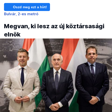
Oszd meg ezt a hírt!
Bulvár
2-es metró
Megvan, ki lesz az új köztársasági
elnök