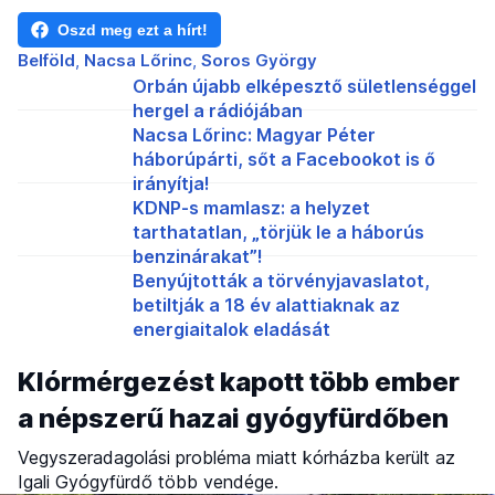
Oszd meg ezt a hírt!
Belföld
Nacsa Lőrinc
Soros György
Orbán újabb elképesztő sületlenséggel
hergel a rádiójában
Nacsa Lőrinc: Magyar Péter
háborúpárti, sőt a Facebookot is ő
irányítja!
KDNP-s mamlasz: a helyzet
tarthatatlan, „törjük le a háborús
benzinárakat”!
Benyújtották a törvényjavaslatot,
betiltják a 18 év alattiaknak az
energiaitalok eladását
Klórmérgezést kapott több ember
a népszerű hazai gyógyfürdőben
Vegyszeradagolási probléma miatt kórházba került az
Igali Gyógyfürdő több vendége.