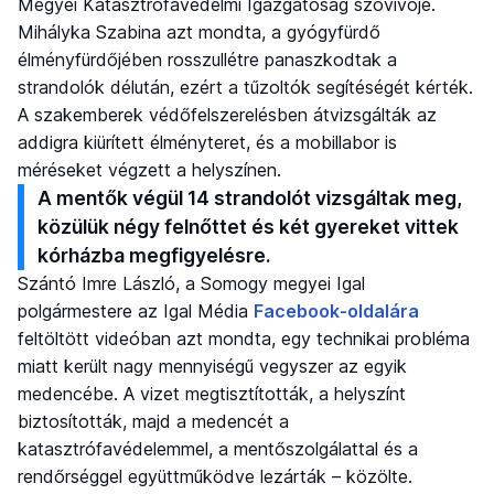
Megyei Katasztrófavédelmi Igazgatóság szóvivője.
Mihályka Szabina azt mondta, a gyógyfürdő
élményfürdőjében rosszullétre panaszkodtak a
strandolók délután, ezért a tűzoltók segítéségét kérték.
A szakemberek védőfelszerelésben átvizsgálták az
addigra kiürített élményteret, és a mobillabor is
méréseket végzett a helyszínen.
A mentők végül 14 strandolót vizsgáltak meg,
közülük négy felnőttet és két gyereket vittek
kórházba megfigyelésre.
Szántó Imre László, a Somogy megyei Igal
polgármestere az Igal Média
Facebook-oldalára
feltöltött videóban azt mondta, egy technikai probléma
miatt került nagy mennyiségű vegyszer az egyik
medencébe. A vizet megtisztították, a helyszínt
biztosították, majd a medencét a
katasztrófavédelemmel, a mentőszolgálattal és a
rendőrséggel együttműködve lezárták – közölte.