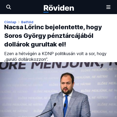
Címlap
Belföld
Nacsa Lőrinc bejelentette, hogy
Soros György pénztárcájából
dollárok gurultak el!
Ezen a hétvégén a KDNP politikusán volt a sor, hogy
„guruló dollárokozzon”.