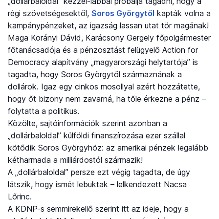
„dollárbaloldal” kézzel-lábbal próbálja tagadni, hogy a
régi szövetségesektől,
Soros Györgytől
kapták volna a
kampánypénzeket, az igazság lassan utat tör magának!
Maga Korányi Dávid, Karácsony Gergely főpolgármester
főtanácsadója és a pénzosztást felügyelő Action for
Democracy alapítvány „magyarországi helytartója” is
tagadta, hogy Soros Györgytől származnának a
dollárok. Igaz egy cinkos mosollyal azért hozzátette,
hogy őt bizony nem zavarná, ha tőle érkezne a pénz –
folytatta a politikus.
Közölte, sajtóinformációk szerint azonban a
„dollárbaloldal” külföldi finanszírozása ezer szállal
kötődik Soros Györgyhöz: az amerikai pénzek legalább
kétharmada a milliárdostól származik!
A „dollárbaloldal” persze ezt végig tagadta, de úgy
látszik, hogy ismét lebuktak – lelkendezett Nacsa
Lőrinc.
A KDNP-s semmirekellő szerint itt az ideje, hogy a