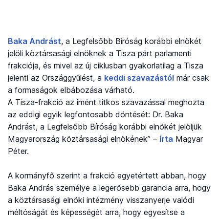
Baka Andrást
, a Legfelsőbb Bíróság korábbi elnökét
jelöli köztársasági elnöknek a Tisza párt parlamenti
frakciója, és mivel az új ciklusban gyakorlatilag a Tisza
jelenti az Országgyűlést, a
keddi szavazástól
már csak
a formaságok elbábozása várható.
A Tisza-frakció az imént titkos szavazással meghozta
az eddigi egyik legfontosabb döntését: Dr. Baka
Andrást, a Legfelsőbb Bíróság korábbi elnökét jelöljük
Magyarország köztársasági elnökének” –
írta
Magyar
Péter.
A kormányfő szerint a frakció egyetértett abban, hogy
Baka András személye a legerősebb garancia arra, hogy
a köztársasági elnöki intézmény visszanyerje valódi
méltóságát és képességét arra, hogy egyesítse a