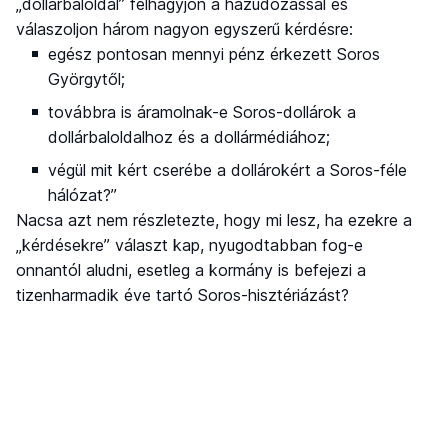
„dollárbaloldal” felhagyjon a hazudozással és
válaszoljon három nagyon egyszerű kérdésre:
egész pontosan mennyi pénz érkezett Soros
Györgytől;
továbbra is áramolnak-e Soros-dollárok a
dollárbaloldalhoz és a dollármédiához;
végül mit kért cserébe a dollárokért a Soros-féle
hálózat?”
Nacsa azt nem részletezte, hogy mi lesz, ha ezekre a
„kérdésekre” választ kap, nyugodtabban fog-e
onnantól aludni, esetleg a kormány is befejezi a
tizenharmadik éve tartó Soros-hisztériázást?