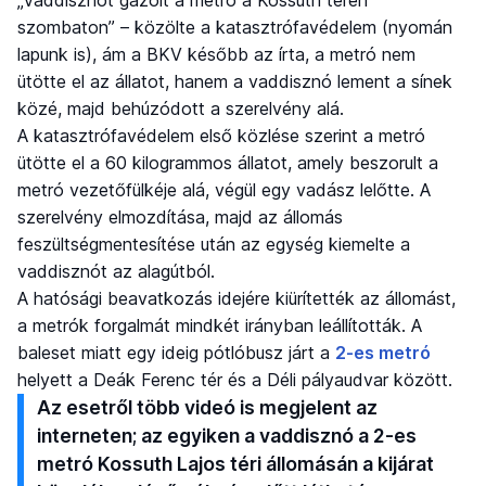
szombaton” – közölte a katasztrófavédelem (nyomán
lapunk is), ám a BKV később az írta, a metró nem
ütötte el az állatot, hanem a vaddisznó lement a sínek
közé, majd behúzódott a szerelvény alá.
A katasztrófavédelem első közlése szerint a metró
ütötte el a 60 kilogrammos állatot, amely beszorult a
metró vezetőfülkéje alá, végül egy vadász lelőtte. A
szerelvény elmozdítása, majd az állomás
feszültségmentesítése után az egység kiemelte a
vaddisznót az alagútból.
A hatósági beavatkozás idejére kiürítették az állomást,
a metrók forgalmát mindkét irányban leállították. A
baleset miatt egy ideig pótlóbusz járt a
2-es metró
helyett a Deák Ferenc tér és a Déli pályaudvar között.
Az esetről több videó is megjelent az
interneten; az egyiken a vaddisznó a 2-es
metró Kossuth Lajos téri állomásán a kijárat