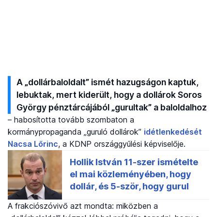
A „dollárbaloldalt” ismét hazugságon kaptuk,
lebuktak, mert kiderült, hogy a dollárok Soros
György pénztárcájából „gurultak” a baloldalhoz
– habosította tovább szombaton a
kormánypropaganda „guruló dollárok”
idétlenkedését
Nacsa Lőrinc
, a KDNP országgyűlési képviselője.
A frakciószóvivő azt mondta: miközben a