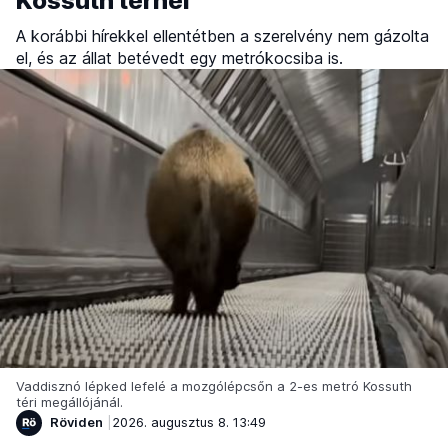
Kossuth térnél
A korábbi hírekkel ellentétben a szerelvény nem gázolta
el, és az állat betévedt egy metrókocsiba is.
Vaddisznó lépked lefelé a mozgólépcsőn a 2-es metró Kossuth
téri megállójánál.
Röviden
2026. augusztus 8. 13:49