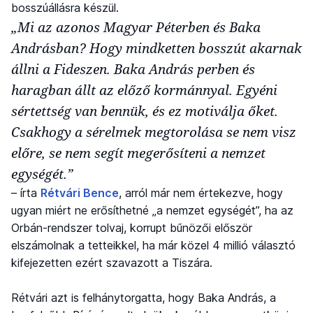
bosszúállásra készül.
„Mi az azonos Magyar Péterben és Baka
Andrásban? Hogy mindketten bosszút akarnak
állni a Fideszen. Baka András perben és
haragban állt az előző kormánnyal. Egyéni
sértettség van bennük, és ez motiválja őket.
Csakhogy a sérelmek megtorolása se nem visz
előre, se nem segít megerősíteni a nemzet
egységét.”
– írta
Rétvári Bence
, arról már nem értekezve, hogy
ugyan miért ne erősíthetné „a nemzet egységét”, ha az
Orbán-rendszer tolvaj, korrupt bűnözői először
elszámolnak a tetteikkel, ha már közel 4 millió választó
kifejezetten ezért szavazott a Tiszára.
Rétvári azt is felhánytorgatta, hogy Baka András, a