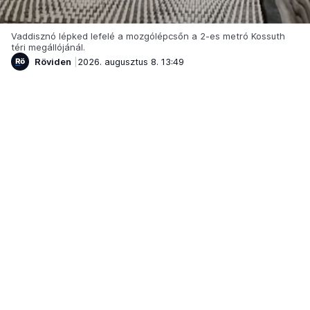
Vaddisznó lépked lefelé a mozgólépcsőn a 2-es metró Kossuth
téri megállójánál.
Röviden
2026. augusztus 8. 13:49