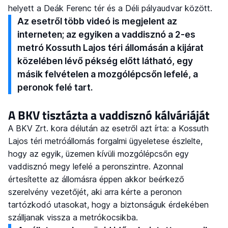
helyett a Deák Ferenc tér és a Déli pályaudvar között.
Az esetről több videó is megjelent az
interneten; az egyiken a vaddisznó a 2-es
metró Kossuth Lajos téri állomásán a kijárat
közelében lévő pékség előtt látható, egy
másik felvételen a mozgólépcsőn lefelé, a
peronok felé tart.
A BKV tisztázta a vaddisznó kálváriáját
A BKV Zrt. kora délután az esetről azt írta: a Kossuth
Lajos téri metróállomás forgalmi ügyeletese észlelte,
hogy az egyik, üzemen kívüli mozgólépcsőn egy
vaddisznó megy lefelé a peronszintre. Azonnal
értesítette az állomásra éppen akkor beérkező
szerelvény vezetőjét, aki arra kérte a peronon
tartózkodó utasokat, hogy a biztonságuk érdekében
szálljanak vissza a metrókocsikba.