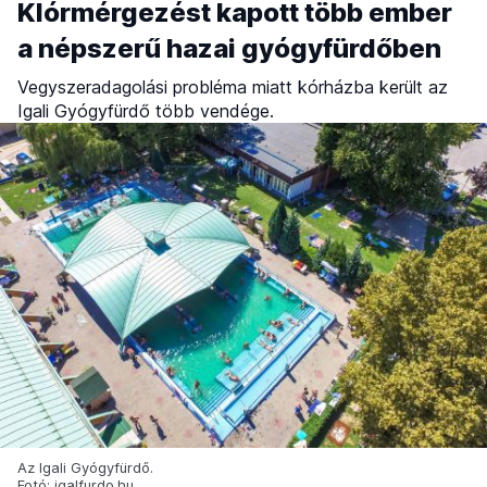
Klórmérgezést kapott több ember
a népszerű hazai gyógyfürdőben
Vegyszeradagolási probléma miatt kórházba került az
Igali Gyógyfürdő több vendége.
Az Igali Gyógyfürdő.
Fotó: igalfurdo.hu