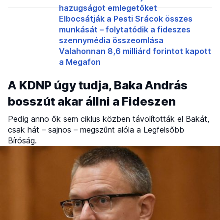
hazugságot emlegetőket
Elbocsátják a Pesti Srácok összes
munkását – folytatódik a fideszes
szennymédia összeomlása
Valahonnan 8,6 milliárd forintot kapott
a Megafon
A KDNP úgy tudja, Baka András
bosszút akar állni a Fideszen
Pedig anno ők sem ciklus közben távolították el Bakát,
csak hát – sajnos – megszűnt alóla a Legfelsőbb
Bíróság.