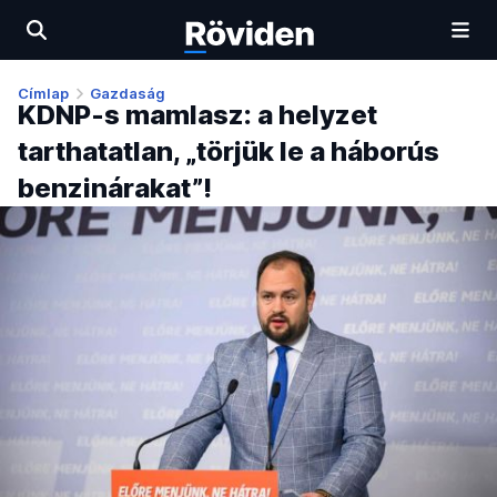
Címlap
Gazdaság
KDNP-s mamlasz: a helyzet
tarthatatlan, „törjük le a háborús
benzinárakat”!