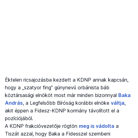
Éktelen ricsajozásba kezdett a KDNP annak kapcsán,
hogy a „szatyor fing” gúnynevű orbánista báb
köztársasági elnököt most már minden bizonnyal
Baka
András
, a Legfelsőbb Bíróság korábbi elnöke
váltja
,
akit éppen a Fidesz-KDNP kormány távolított el a
pozíciójából.
A KDNP frakcióvezetője rögtön
meg is vádolta
a
Tiszát azzal, hogy Baka a Fidesszel szembeni