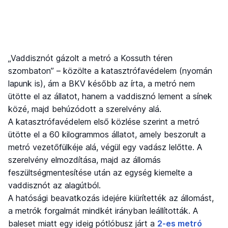
„Vaddisznót gázolt a metró a Kossuth téren
szombaton” – közölte a katasztrófavédelem (nyomán
lapunk is), ám a BKV később az írta, a metró nem
ütötte el az állatot, hanem a vaddisznó lement a sínek
közé, majd behúzódott a szerelvény alá.
A katasztrófavédelem első közlése szerint a metró
ütötte el a 60 kilogrammos állatot, amely beszorult a
metró vezetőfülkéje alá, végül egy vadász lelőtte. A
szerelvény elmozdítása, majd az állomás
feszültségmentesítése után az egység kiemelte a
vaddisznót az alagútból.
A hatósági beavatkozás idejére kiürítették az állomást,
a metrók forgalmát mindkét irányban leállították. A
baleset miatt egy ideig pótlóbusz járt a
2-es metró