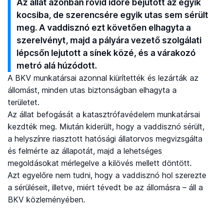
Az állat azonban rövid időre bejutott az egyik
kocsiba, de szerencsére egyik utas sem sérült
meg. A vaddisznó ezt követően elhagyta a
szerelvényt, majd a pályára vezető szolgálati
lépcsőn lejutott a sínek közé, és a várakozó
metró alá húzódott.
A BKV munkatársai azonnal kiürítették és lezárták az
állomást, minden utas biztonságban elhagyta a
területet.
Az állat befogását a katasztrófavédelem munkatársai
kezdték meg. Miután kiderült, hogy a vaddisznó sérült,
a helyszínre riasztott hatósági állatorvos megvizsgálta
és felmérte az állapotát, majd a lehetséges
megoldásokat mérlegelve a kilövés mellett döntött.
Azt egyelőre nem tudni, hogy a vaddisznó hol szerezte
a sérüléseit, illetve, miért tévedt be az állomásra – áll a
BKV közleményében.