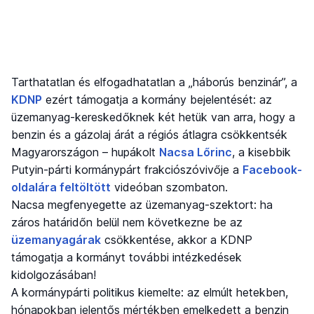
Tarthatatlan és elfogadhatatlan a „háborús benzinár”, a
KDNP
ezért támogatja a kormány bejelentését: az
üzemanyag-kereskedőknek két hetük van arra, hogy a
benzin és a gázolaj árát a régiós átlagra csökkentsék
Magyarországon – hupákolt
Nacsa Lőrinc
, a kisebbik
Putyin-párti kormánypárt frakciószóvivője a
Facebook-
oldalára feltöltött
videóban szombaton.
Nacsa megfenyegette az üzemanyag-szektort: ha
záros határidőn belül nem következne be az
üzemanyagárak
csökkentése, akkor a KDNP
támogatja a kormányt további intézkedések
kidolgozásában!
A kormánypárti politikus kiemelte: az elmúlt hetekben,
hónapokban jelentős mértékben emelkedett a benzin