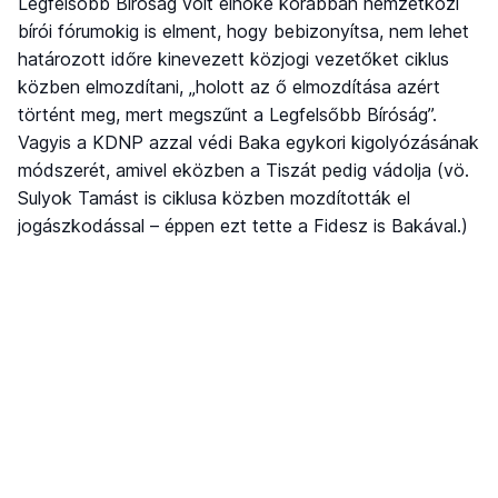
Legfelsőbb Bíróság volt elnöke korábban nemzetközi
bírói fórumokig is elment, hogy bebizonyítsa, nem lehet
határozott időre kinevezett közjogi vezetőket ciklus
közben elmozdítani, „holott az ő elmozdítása azért
történt meg, mert megszűnt a Legfelsőbb Bíróság”.
Vagyis a KDNP azzal védi Baka egykori kigolyózásának
módszerét, amivel eközben a Tiszát pedig vádolja (vö.
Sulyok Tamást is ciklusa közben mozdították el
jogászkodással – éppen ezt tette a Fidesz is Bakával.)