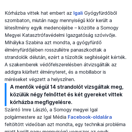
Kórházba vittek hat embert az
Igali
Gyógyfürdőből
szombaton, miután nagy mennyiségű klór került a
létesítmény egyik medencéjébe – közölte a Somogy
Megyei Katasztrófavédelmi Igazgatóság szóvivője.
Mihályka Szabina azt mondta, a gyógyfürdő
élményfürdőjében rosszullétre panaszkodtak a
strandolók délután, ezért a tűzoltók segítéségét kérték.
A szakemberek védőfelszerelésben átvizsgálták az
addigra kiürített élményteret, és a mobillabor is
méréseket végzett a helyszínen.
A mentők végül 14 strandolót vizsgáltak meg,
közülük négy felnőttet és két gyereket vittek
kórházba megfigyelésre.
Szántó Imre László, a Somogy megyei Igal
polgármestere az Igal Média
Facebook-oldalára
feltöltött videóban azt mondta, egy technikai probléma
miatt került nagy mennyiségű vegyszer az egyik