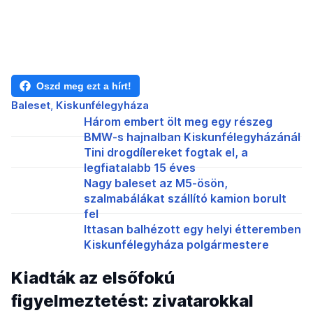
Oszd meg ezt a hírt!
Baleset
Kiskunfélegyháza
Három embert ölt meg egy részeg
BMW-s hajnalban Kiskunfélegyházánál
Tini drogdílereket fogtak el, a
legfiatalabb 15 éves
Nagy baleset az M5-ösön,
szalmabálákat szállító kamion borult
fel
Ittasan balhézott egy helyi étteremben
Kiskunfélegyháza polgármestere
Kiadták az elsőfokú
figyelmeztetést: zivatarokkal