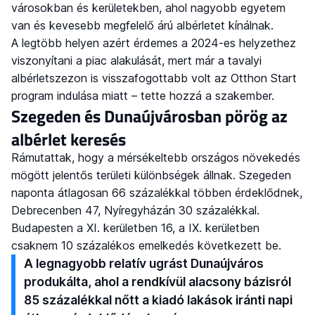
városokban és kerületekben, ahol nagyobb egyetem
van és kevesebb megfelelő árú albérletet kínálnak.
A legtöbb helyen azért érdemes a 2024-es helyzethez
viszonyítani a piac alakulását, mert már a tavalyi
albérletszezon is visszafogottabb volt az Otthon Start
program indulása miatt – tette hozzá a szakember.
Szegeden és Dunaújvárosban pörög az
albérlet keresés
Rámutattak, hogy a mérsékeltebb országos növekedés
mögött jelentős területi különbségek állnak. Szegeden
naponta átlagosan 66 százalékkal többen érdeklődnek,
Debrecenben 47, Nyíregyházán 30 százalékkal.
Budapesten a XI. kerületben 16, a IX. kerületben
csaknem 10 százalékos emelkedés következett be.
A legnagyobb relatív ugrást Dunaújváros
produkálta, ahol a rendkívül alacsony bázisról
85 százalékkal nőtt a kiadó lakások iránti napi