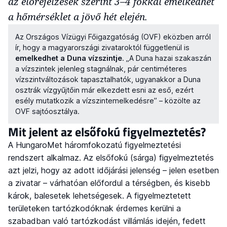
az előrejelzések szerint 3–4 fokkal emelkedhet
a hőmérséklet a jövő hét elején.
Az Országos Vízügyi Főigazgatóság (OVF) eközben arról
ír, hogy a magyarországi zivataroktól függetlenül is
emelkedhet a Duna vízszintje
. „A Duna hazai szakaszán
a vízszintek jelenleg stagnálnak, pár centiméteres
vízszintváltozások tapasztalhatók, ugyanakkor a Duna
osztrák vízgyűjtőin már elkezdett esni az eső, ezért
esély mutatkozik a vízszintemelkedésre” – közölte az
OVF sajtóosztálya.
Mit jelent az elsőfokú figyelmeztetés?
A HungaroMet háromfokozatú figyelmeztetési
rendszert alkalmaz. Az elsőfokú (sárga) figyelmeztetés
azt jelzi, hogy az adott időjárási jelenség – jelen esetben
a zivatar – várhatóan előfordul a térségben, és kisebb
károk, balesetek lehetségesek. A figyelmeztetett
területeken tartózkodóknak érdemes kerülni a
szabadban való tartózkodást villámlás idején, fedett