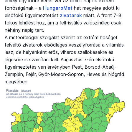
amely egy időre véget vet az elmúlt napok extrém
forróságának – a
HungaroMet
hat megyére adott ki
elsőfokú figyelmeztetést
zivatarok
miatt. A front 7–8
fokos lehűlést hoz, ám a felfrissülés valószínűleg csak
néhány napig tart.
A meteorológiai szolgálat szerint az extrém hőséget
felváltó zivatarok elsődleges veszélyforrása a villámlás
lesz, de helyenként erős, viharos széllökésekre és
jégesőre is számítani kell. Augusztus 7-én elsőfokú
figyelmeztetés van érvényben Pest, Borsod-Abaúj-
Zemplén, Fejér, Győr-Moson-Sopron, Heves és Nógrád
megyében.