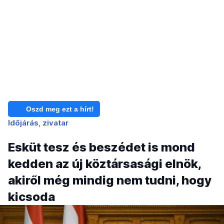
Oszd meg ezt a hírt!
Időjárás
zivatar
Esküt tesz és beszédet is mond
kedden az új köztársasági elnök,
akiről még mindig nem tudni, hogy
kicsoda