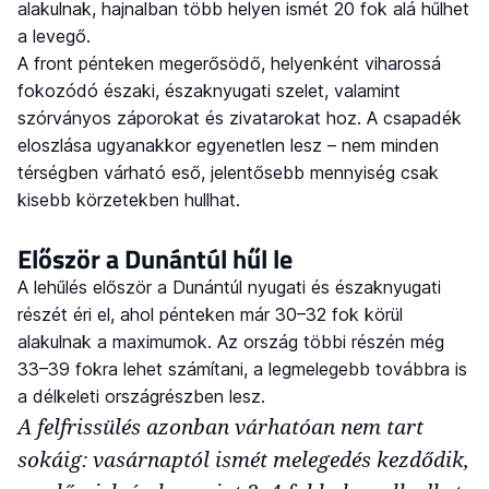
alakulnak, hajnalban több helyen ismét 20 fok alá hűlhet
a levegő.
A front pénteken megerősödő, helyenként viharossá
fokozódó északi, északnyugati szelet, valamint
szórványos záporokat és zivatarokat hoz. A csapadék
eloszlása ugyanakkor egyenetlen lesz – nem minden
térségben várható eső, jelentősebb mennyiség csak
kisebb körzetekben hullhat.
Először a Dunántúl hűl le
A lehűlés először a Dunántúl nyugati és északnyugati
részét éri el, ahol pénteken már 30–32 fok körül
alakulnak a maximumok. Az ország többi részén még
33–39 fokra lehet számítani, a legmelegebb továbbra is
a délkeleti országrészben lesz.
A felfrissülés azonban várhatóan nem tart
sokáig: vasárnaptól ismét melegedés kezdődik,