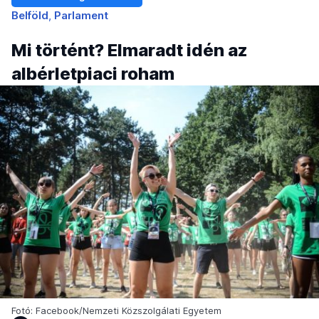
Belföld
Parlament
Mi történt? Elmaradt idén az
albérletpiaci roham
Fotó: Facebook/Nemzeti Közszolgálati Egyetem