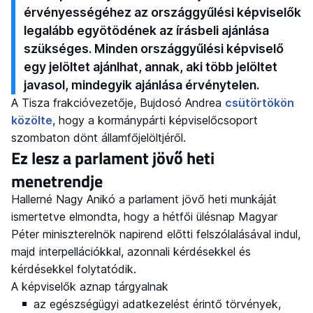
érvényességéhez az országgyűlési képviselők
legalább egyötödének az írásbeli ajánlása
szükséges. Minden országgyűlési képviselő
egy jelöltet ajánlhat, annak, aki több jelöltet
javasol, mindegyik ajánlása érvénytelen.
A Tisza frakcióvezetője, Bujdosó Andrea
csütörtökön
közölte
, hogy a kormánypárti képviselőcsoport
szombaton dönt államfőjelöltjéről.
Ez lesz a parlament jövő heti
menetrendje
Hallerné Nagy Anikó a parlament jövő heti munkáját
ismertetve elmondta, hogy a hétfői ülésnap Magyar
Péter miniszterelnök napirend előtti felszólalásával indul,
majd interpellációkkal, azonnali kérdésekkel és
kérdésekkel folytatódik.
A képviselők aznap tárgyalnak
az egészségügyi adatkezelést érintő törvények,