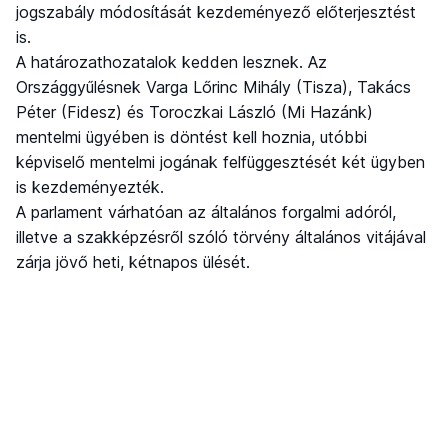
jogszabály módosítását kezdeményező előterjesztést
is.
A határozathozatalok kedden lesznek. Az
Országgyűlésnek Varga Lőrinc Mihály (Tisza), Takács
Péter (Fidesz) és Toroczkai László (Mi Hazánk)
mentelmi ügyében is döntést kell hoznia, utóbbi
képviselő mentelmi jogának felfüggesztését két ügyben
is kezdeményezték.
A parlament várhatóan az általános forgalmi adóról,
illetve a szakképzésről szóló törvény általános vitájával
zárja jövő heti, kétnapos ülését.