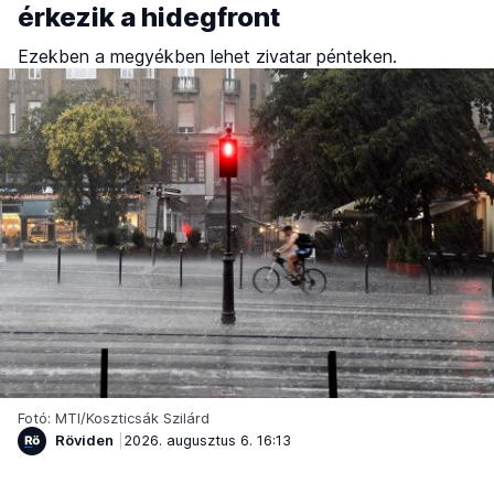
érkezik a hidegfront
Ezekben a megyékben lehet zivatar pénteken.
Fotó: MTI/Koszticsák Szilárd
Röviden
2026. augusztus 6. 16:13