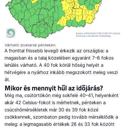
Várható zivatarok pénteken.
A fronttal frissebb levegő érkezik az országba: a
magasban és a talaj közelében egyaránt 7–8 fokos
lehűlés várható. A 40 fok körüli hőség helyét a
hétvégére a nyárhoz inkább megszokott meleg veszi
át.
Mikor és mennyit hűl az időjárás?
Még ma, csütörtökön még sokfelé 40–41, helyenként
akár 42 Celsius-fokot is mérhetnek, pénteken a
csúcshőmérsékletek már 30 és 39 fok közé
csökkennek, szombaton pedig tovább mérséklődik a
meleg: a legmagasabb értékek 28 és 33 fok között