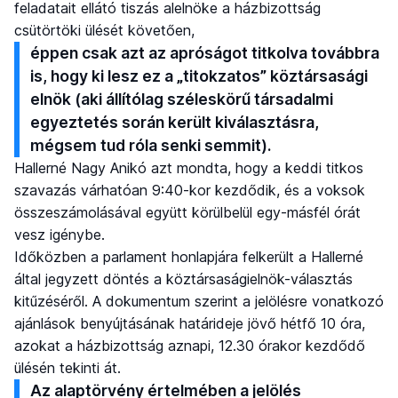
feladatait ellátó tiszás alelnöke a házbizottság
csütörtöki ülését követően,
éppen csak azt az apróságot titkolva továbbra
is, hogy ki lesz ez a „titokzatos” köztársasági
elnök (aki állítólag széleskörű társadalmi
egyeztetés során került kiválasztásra,
mégsem tud róla senki semmit).
Hallerné Nagy Anikó azt mondta, hogy a keddi titkos
szavazás várhatóan 9:40-kor kezdődik, és a voksok
összeszámolásával együtt körülbelül egy-másfél órát
vesz igénybe.
Időközben a parlament honlapjára felkerült a Hallerné
által jegyzett döntés a köztársaságielnök-választás
kitűzéséről. A dokumentum szerint a jelölésre vonatkozó
ajánlások benyújtásának határideje jövő hétfő 10 óra,
azokat a házbizottság aznapi, 12.30 órakor kezdődő
ülésén tekinti át.
Az alaptörvény értelmében a jelölés