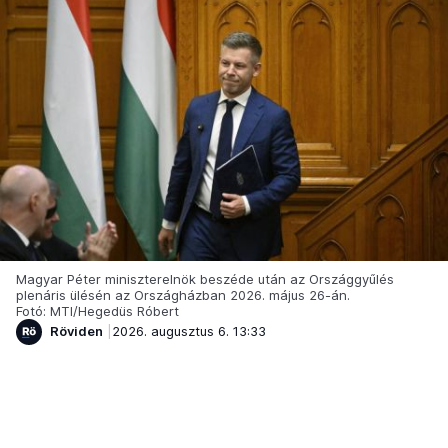
Magyar Péter miniszterelnök beszéde után az Országgyűlés
plenáris ülésén az Országházban 2026. május 26-án.
Fotó: MTI/Hegedüs Róbert
Röviden
2026. augusztus 6. 13:33