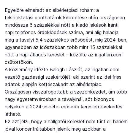
Egyelőre elmaradt az albérletpiaci roham: a
felsőoktatási ponthatárok kihirdetése után országosan
mindössze 6 százalékkal nőtt a kiadó lakások iránti
napi telefonos érdeklődések száma, ami alig haladja
meg a tavalyi 5,4 százalékos erősödést, míg 2024-ben,
ugyanebben az időszakban több mint 15 százalékkal
nőtt a napi átlagos kereslet – közölte az ingatlan.com
csütörtökön.
A közlemény idézte Balogh Lászlót, az ingatlan.com
vezető gazdasági szakértőjét, aki szerint az idei friss
adatok alapján kettészakadt az albérletpiac.
Országosan visszafogottabb a szezonkezdet, ám több
nagy egyetemvárosban a tavalyinál, sőt bizonyos
helyeken a 2024-esnél is erősebb keresletnövekedés
látható.
Ez azt jelzi, hogy a hallgatói kereslet nem tűnt el, hanem
jóval koncentráltabban jelenik meg azokban a