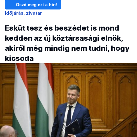
Oszd meg ezt a hírt!
Időjárás
zivatar
Esküt tesz és beszédet is mond
kedden az új köztársasági elnök,
akiről még mindig nem tudni, hogy
kicsoda