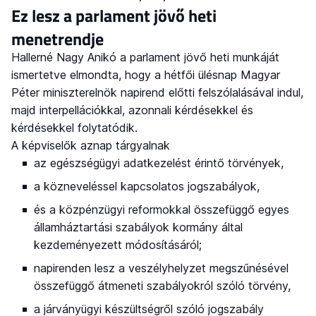
Ez lesz a parlament jövő heti
menetrendje
Hallerné Nagy Anikó a parlament jövő heti munkáját
ismertetve elmondta, hogy a hétfői ülésnap Magyar
Péter miniszterelnök napirend előtti felszólalásával indul,
majd interpellációkkal, azonnali kérdésekkel és
kérdésekkel folytatódik.
A képviselők aznap tárgyalnak
az egészségügyi adatkezelést érintő törvények,
a közneveléssel kapcsolatos jogszabályok,
és a közpénzügyi reformokkal összefüggő egyes
államháztartási szabályok kormány által
kezdeményezett módosításáról;
napirenden lesz a veszélyhelyzet megszűnésével
összefüggő átmeneti szabályokról szóló törvény,
a járványügyi készültségről szóló jogszabály