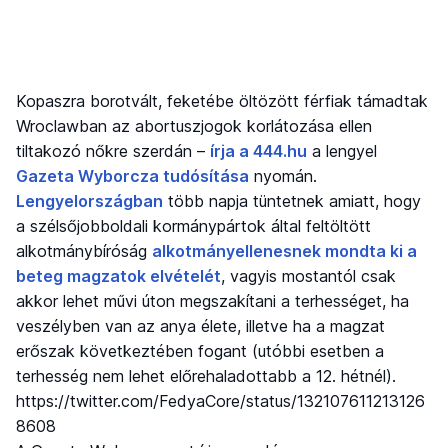
Kopaszra borotvált, feketébe öltözött férfiak támadtak
Wroclawban az abortuszjogok korlátozása ellen
tiltakozó nőkre szerdán –
írja a 444.hu
a lengyel
Gazeta Wyborcza tudósítása
nyomán.
Lengyelországban
több napja tüntetnek amiatt, hogy
a szélsőjobboldali kormánypártok által feltöltött
alkotmánybíróság
alkotmányellenesnek mondta ki a
beteg magzatok elvételét
, vagyis mostantól csak
akkor lehet művi úton megszakítani a terhességet, ha
veszélyben van az anya élete, illetve ha a magzat
erőszak következtében fogant (utóbbi esetben a
terhesség nem lehet előrehaladottabb a 12. hétnél).
https://twitter.com/FedyaCore/status/132107611213126
8608