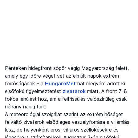
Pénteken hidegfront söpör végig Magyarország felett,
amely egy időre véget vet az elmúlt napok extrém
forróságának – a
HungaroMet
hat megyére adott ki
elsőfokú figyelmeztetést
zivatarok
miatt. A front 7–8
fokos lehűlést hoz, ám a felfrissülés valószínűleg csak
néhány napig tart.
A meteorológiai szolgálat szerint az extrém hőséget
felváltó zivatarok elsődleges veszélyforrása a villámlás
lesz, de helyenként erős, viharos széllökésekre és
jégesőre is számítani kell. Augusztus 7-én elsőfokú