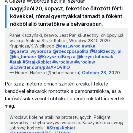
A Gazeta Wyborcza azt írja, szerdán
nagyjából 20, kopasz, feketébe öltözött férfi
kövekkel, római gyertyákkal támadt a főként
nőkből álló tüntetőkre a belvárosban.
Panie Kaczyński, brawo. Jest Pan skuteczny, chłopcy już
w akcji. Atak na Strajk Kobiet, Wrocław 28.10.2020
Krupnicza/K.Wielkiego
@gaz_wroclawska
@gazeta_wyborcza
@rzeczpospolita
@DoRzeczy_pl
@lis_tomasz
@KrzysztofBrejza
@krzysztofbosak
#atak
#StrajkKobiet
#wroclaw
#wroclaw
pic.twitter.com/p3sAPQVlhQ
— Hubert Hańcza (@huberthancza)
October 28, 2020
Pár száz méterre onnan szintén arcukat fekete
kendővel eltakarók rontottak a demonstrálókra, és a
tudósítások szerint többüket a rendőrök láttára vertek
meg.
Wrocław, kolejne ataki na protestujących. Policjant
bezradny – chyba wzywa wsparcie. Kaczyński ma swoją
„obronę kościoła”
#StrajkKobiet