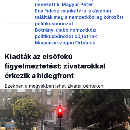
nevezett ki Magyar Péter
Egy Fidesz-munkatárs lakásában
találták meg a nemzetközileg körözött
politikusbűnözőt
Botrány: újabb nemzetközi
politikusbűnözőt bújtatnak
Magyarországon Orbánék
Kiadták az elsőfokú
figyelmeztetést: zivatarokkal
érkezik a hidegfront
Ezekben a megyékben lehet zivatar pénteken.