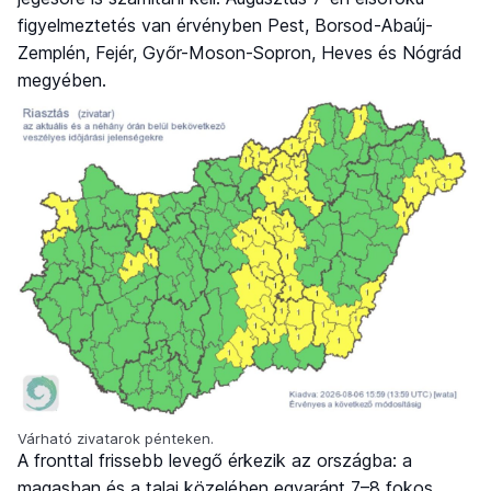
figyelmeztetés van érvényben Pest, Borsod-Abaúj-
Zemplén, Fejér, Győr-Moson-Sopron, Heves és Nógrád
megyében.
Várható zivatarok pénteken.
A fronttal frissebb levegő érkezik az országba: a
magasban és a talaj közelében egyaránt 7–8 fokos