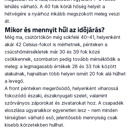
lehűlés várható. A 40 fok körüli hőség helyét a
hétvégére a nyárhoz inkább megszokott meleg veszi
át.
Mikor és mennyit hűl az időjárás?
Még ma, csütörtökön még sokfelé 40–41, helyenként
akár 42 Celsius-fokot is mérhetnek, pénteken a
csúcshőmérsékletek már 30 és 39 fok közé
csökkennek, szombaton pedig tovább mérséklődik a
meleg: a legmagasabb értékek 28 és 33 fok között
alakulnak, hajnalban több helyen ismét 20 fok alá hűlhet
a levegő.
A front pénteken megerősödő, helyenként viharossá
fokozódó északi, északnyugati szelet, valamint
szórványos záporokat és zivatarokat hoz. A csapadék
eloszlása ugyanakkor egyenetlen lesz – nem minden
térségben várható eső, jelentősebb mennyiség csak
kisebb körzetekben hullhat.