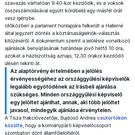
szavazás várhatóan 9:40-kor kezdődik, és a voksok
összeszámolásával együtt körülbelül egy-másfél órát
vesz igénybe.
Időközben a parlament honlapjára felkerült a Hallerné
által jegyzett döntés a köztársaságielnök-választás
kitűzéséről. A dokumentum szerint a jelölésre vonatkozó
ajánlások benyújtásának határideje jövő hétfő 10 óra,
azokat a házbizottság aznapi, 12.30 órakor kezdődő
ülésén tekinti át.
Az alaptörvény értelmében a jelölés
érvényességéhez az országgyűlési képviselők
legalább egyötödének az írásbeli ajánlása
szükséges. Minden országgyűlési képviselő
egy jelöltet ajánlhat, annak, aki több jelöltet
javasol, mindegyik ajánlása érvénytelen.
A Tisza frakcióvezetője, Bujdosó Andrea
csütörtökön
közölte
, hogy a kormánypárti képviselőcsoport
szombaton dönt államfőjelöltjéről.