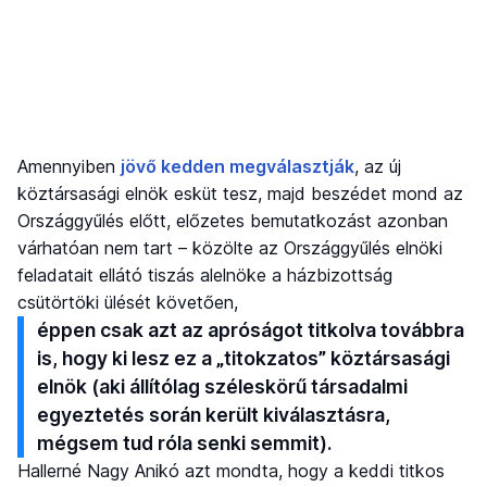
Amennyiben
jövő kedden megválasztják
, az új
köztársasági elnök esküt tesz, majd beszédet mond az
Országgyűlés előtt, előzetes bemutatkozást azonban
várhatóan nem tart – közölte az Országgyűlés elnöki
feladatait ellátó tiszás alelnöke a házbizottság
csütörtöki ülését követően,
éppen csak azt az apróságot titkolva továbbra
is, hogy ki lesz ez a „titokzatos” köztársasági
elnök (aki állítólag széleskörű társadalmi
egyeztetés során került kiválasztásra,
mégsem tud róla senki semmit).
Hallerné Nagy Anikó azt mondta, hogy a keddi titkos