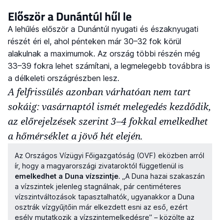
Először a Dunántúl hűl le
A lehűlés először a Dunántúl nyugati és északnyugati
részét éri el, ahol pénteken már 30–32 fok körül
alakulnak a maximumok. Az ország többi részén még
33–39 fokra lehet számítani, a legmelegebb továbbra is
a délkeleti országrészben lesz.
A felfrissülés azonban várhatóan nem tart
sokáig: vasárnaptól ismét melegedés kezdődik,
az előrejelzések szerint 3–4 fokkal emelkedhet
a hőmérséklet a jövő hét elején.
Az Országos Vízügyi Főigazgatóság (OVF) eközben arról
ír, hogy a magyarországi zivataroktól függetlenül is
emelkedhet a Duna vízszintje
. „A Duna hazai szakaszán
a vízszintek jelenleg stagnálnak, pár centiméteres
vízszintváltozások tapasztalhatók, ugyanakkor a Duna
osztrák vízgyűjtőin már elkezdett esni az eső, ezért
esély mutatkozik a vízszintemelkedésre” – közölte az