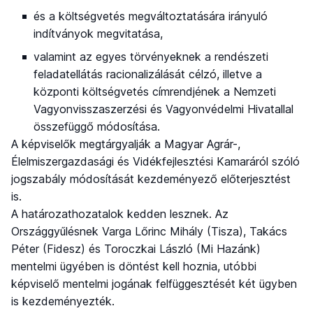
és a költségvetés megváltoztatására irányuló
indítványok megvitatása,
valamint az egyes törvényeknek a rendészeti
feladatellátás racionalizálását célzó, illetve a
központi költségvetés címrendjének a Nemzeti
Vagyonvisszaszerzési és Vagyonvédelmi Hivatallal
összefüggő módosítása.
A képviselők megtárgyalják a Magyar Agrár-,
Élelmiszergazdasági és Vidékfejlesztési Kamaráról szóló
jogszabály módosítását kezdeményező előterjesztést
is.
A határozathozatalok kedden lesznek. Az
Országgyűlésnek Varga Lőrinc Mihály (Tisza), Takács
Péter (Fidesz) és Toroczkai László (Mi Hazánk)
mentelmi ügyében is döntést kell hoznia, utóbbi
képviselő mentelmi jogának felfüggesztését két ügyben
is kezdeményezték.