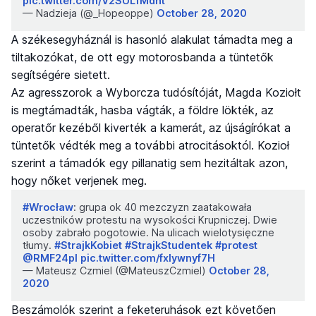
pic.twitter.com/V2SUL1Mdht
— Nadzieja (@_Hopeoppe)
October 28, 2020
A székesegyháznál is hasonló alakulat támadta meg a
tiltakozókat, de ott egy motorosbanda a tüntetők
segítségére sietett.
Az agresszorok a Wyborcza tudósítóját, Magda Koziołt
is megtámadták, hasba vágták, a földre lökték, az
operatőr kezéből kiverték a kamerát, az újságírókat a
tüntetők védték meg a további atrocitásoktól. Kozioł
szerint a támadók egy pillanatig sem hezitáltak azon,
hogy nőket verjenek meg.
#Wrocław
: grupa ok 40 mezczyzn zaatakowała
uczestników protestu na wysokości Krupniczej. Dwie
osoby zabrało pogotowie. Na ulicach wielotysięczne
tłumy.
#StrajkKobiet
#StrajkStudentek
#protest
@RMF24pl
pic.twitter.com/fxlywnyf7H
— Mateusz Czmiel (@MateuszCzmiel)
October 28,
2020
Beszámolók szerint a feketeruhások ezt követően