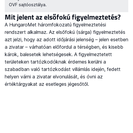
OVF sajtóosztálya.
Mit jelent az elsőfokú figyelmeztetés?
A HungaroMet háromfokozatú figyelmeztetési
rendszert alkalmaz. Az elsőfokú (sárga) figyelmeztetés
azt jelzi, hogy az adott időjárási jelenség – jelen esetben
a zivatar – várhatóan előfordul a térségben, és kisebb
károk, balesetek lehetségesek. A figyelmeztetett
területeken tartózkodóknak érdemes kerülni a
szabadban való tartózkodást villámlás idején, fedett
helyen várni a zivatar elvonulását, és óvni az
értéktárgyakat az esetleges jégesőtől.