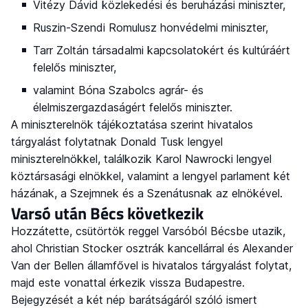
Vitézy Dávid közlekedési és beruházási miniszter,
Ruszin-Szendi Romulusz honvédelmi miniszter,
Tarr Zoltán társadalmi kapcsolatokért és kultúráért
felelős miniszter,
valamint Bóna Szabolcs agrár- és
élelmiszergazdaságért felelős miniszter.
A miniszterelnök tájékoztatása szerint hivatalos
tárgyalást folytatnak Donald Tusk lengyel
miniszterelnökkel, találkozik Karol Nawrocki lengyel
köztársasági elnökkel, valamint a lengyel parlament két
házának, a Szejmnek és a Szenátusnak az elnökével.
Varsó után Bécs következik
Hozzátette, csütörtök reggel Varsóból Bécsbe utazik,
ahol Christian Stocker osztrák kancellárral és Alexander
Van der Bellen államfővel is hivatalos tárgyalást folytat,
majd este vonattal érkezik vissza Budapestre.
Bejegyzését a két nép barátságáról szóló ismert