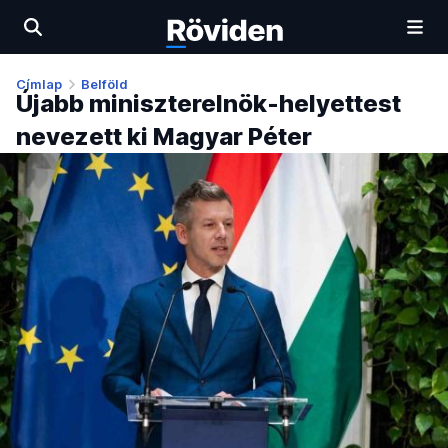
Címlap
Belföld
Újabb miniszterelnök-helyettest
nevezett ki Magyar Péter