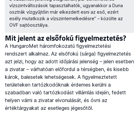
vízszintváltozások tapasztalhatók, ugyanakkor a Duna
osztrák vízgyűjtőin már elkezdett esni az eső, ezért
esély mutatkozik a vízszintemelkedésre” – közölte az
OVF sajtóosztálya.
Mit jelent az elsőfokú figyelmeztetés?
A HungaroMet háromfokozatú figyelmeztetési
rendszert alkalmaz. Az elsőfokú (sárga) figyelmeztetés
azt jelzi, hogy az adott időjárási jelenség – jelen esetben
a zivatar – várhatóan előfordul a térségben, és kisebb
károk, balesetek lehetségesek. A figyelmeztetett
területeken tartózkodóknak érdemes kerülni a
szabadban való tartózkodást villámlás idején, fedett
helyen várni a zivatar elvonulását, és óvni az
értéktárgyakat az esetleges jégesőtől.