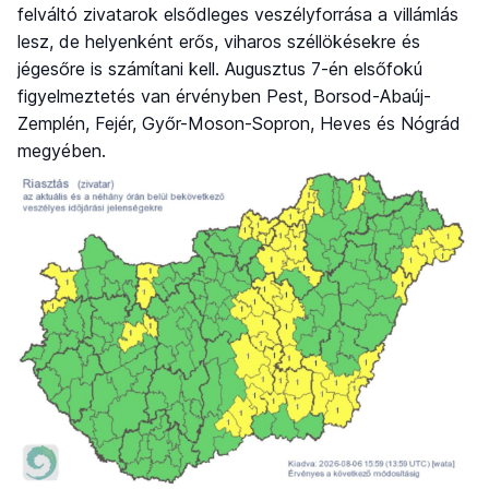
felváltó zivatarok elsődleges veszélyforrása a villámlás
lesz, de helyenként erős, viharos széllökésekre és
jégesőre is számítani kell. Augusztus 7-én elsőfokú
figyelmeztetés van érvényben Pest, Borsod-Abaúj-
Zemplén, Fejér, Győr-Moson-Sopron, Heves és Nógrád
megyében.