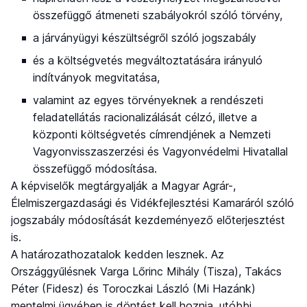
összefüggő átmeneti szabályokról szóló törvény,
a járványügyi készültségről szóló jogszabály
és a költségvetés megváltoztatására irányuló
indítványok megvitatása,
valamint az egyes törvényeknek a rendészeti
feladatellátás racionalizálását célzó, illetve a
központi költségvetés címrendjének a Nemzeti
Vagyonvisszaszerzési és Vagyonvédelmi Hivatallal
összefüggő módosítása.
A képviselők megtárgyalják a Magyar Agrár-,
Élelmiszergazdasági és Vidékfejlesztési Kamaráról szóló
jogszabály módosítását kezdeményező előterjesztést
is.
A határozathozatalok kedden lesznek. Az
Országgyűlésnek Varga Lőrinc Mihály (Tisza), Takács
Péter (Fidesz) és Toroczkai László (Mi Hazánk)
mentelmi ügyében is döntést kell hoznia, utóbbi