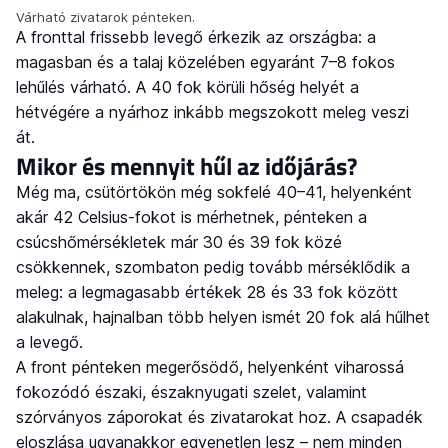
Várható zivatarok pénteken.
A fronttal frissebb levegő érkezik az országba: a
magasban és a talaj közelében egyaránt 7–8 fokos
lehűlés várható. A 40 fok körüli hőség helyét a
hétvégére a nyárhoz inkább megszokott meleg veszi
át.
Mikor és mennyit hűl az időjárás?
Még ma, csütörtökön még sokfelé 40–41, helyenként
akár 42 Celsius-fokot is mérhetnek, pénteken a
csúcshőmérsékletek már 30 és 39 fok közé
csökkennek, szombaton pedig tovább mérséklődik a
meleg: a legmagasabb értékek 28 és 33 fok között
alakulnak, hajnalban több helyen ismét 20 fok alá hűlhet
a levegő.
A front pénteken megerősödő, helyenként viharossá
fokozódó északi, északnyugati szelet, valamint
szórványos záporokat és zivatarokat hoz. A csapadék
eloszlása ugyanakkor egyenetlen lesz – nem minden