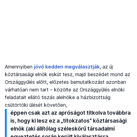
Amennyiben
jövő kedden megválasztják
, az új
köztársasági elnök esküt tesz, majd beszédet mond az
Országgyűlés előtt, előzetes bemutatkozást azonban
várhatóan nem tart – közölte az Országgyűlés elnöki
feladatait ellátó tiszás alelnöke a házbizottság
csütörtöki ülését követően,
éppen csak azt az apróságot titkolva továbbra
is, hogy ki lesz ez a „titokzatos” köztársasági
elnök (aki állítólag széleskörű társadalmi
egyeztetés során került kiválasztásra,