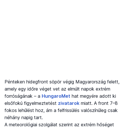
Pénteken hidegfront söpör végig Magyarország felett,
amely egy időre véget vet az elmúlt napok extrém
forróságának – a
HungaroMet
hat megyére adott ki
elsőfokú figyelmeztetést
zivatarok
miatt. A front 7–8
fokos lehűlést hoz, ám a felfrissülés valószínűleg csak
néhány napig tart.
A meteorológiai szolgálat szerint az extrém hőséget