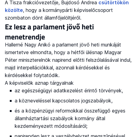
A Tisza frakcióvezetője, Bujdosó Andrea
csütörtökön
közölte
, hogy a kormánypárti képviselőcsoport
szombaton dönt államfőjelöltjéről.
Ez lesz a parlament jövő heti
menetrendje
Hallerné Nagy Anikó a parlament jövő heti munkáját
ismertetve elmondta, hogy a hétfői ülésnap Magyar
Péter miniszterelnök napirend előtti felszólalásával indul,
majd interpellációkkal, azonnali kérdésekkel és
kérdésekkel folytatódik.
A képviselők aznap tárgyalnak
az egészségügyi adatkezelést érintő törvények,
a közneveléssel kapcsolatos jogszabályok,
és a közpénzügyi reformokkal összefüggő egyes
államháztartási szabályok kormány által
kezdeményezett módosításáról;
napirenden lesz a veszélyhelyzet megszűnésével