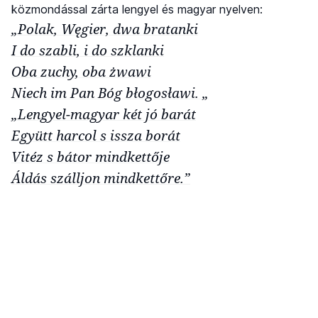
közmondással zárta lengyel és magyar nyelven:
„Polak, Węgier, dwa bratanki
I do szabli, i do szklanki
Oba zuchy, oba żwawi
Niech im Pan Bóg błogosławi. „
„Lengyel-magyar két jó barát
Együtt harcol s issza borát
Vitéz s bátor mindkettője
Áldás szálljon mindkettőre.”