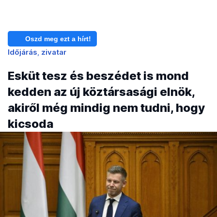
Oszd meg ezt a hírt!
Időjárás
zivatar
Esküt tesz és beszédet is mond
kedden az új köztársasági elnök,
akiről még mindig nem tudni, hogy
kicsoda