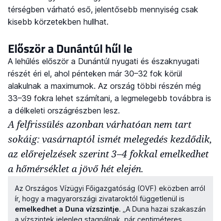
térségben várható eső, jelentősebb mennyiség csak
kisebb körzetekben hullhat.
Először a Dunántúl hűl le
A lehűlés először a Dunántúl nyugati és északnyugati
részét éri el, ahol pénteken már 30–32 fok körül
alakulnak a maximumok. Az ország többi részén még
33–39 fokra lehet számítani, a legmelegebb továbbra is
a délkeleti országrészben lesz.
A felfrissülés azonban várhatóan nem tart
sokáig: vasárnaptól ismét melegedés kezdődik,
az előrejelzések szerint 3–4 fokkal emelkedhet
a hőmérséklet a jövő hét elején.
Az Országos Vízügyi Főigazgatóság (OVF) eközben arról
ír, hogy a magyarországi zivataroktól függetlenül is
emelkedhet a Duna vízszintje
. „A Duna hazai szakaszán
a vízszintek jelenleg stagnálnak, pár centiméteres