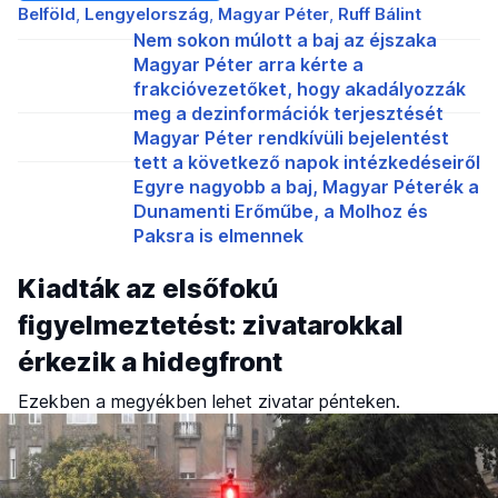
Belföld
Lengyelország
Magyar Péter
Ruff Bálint
Nem sokon múlott a baj az éjszaka
Magyar Péter arra kérte a
frakcióvezetőket, hogy akadályozzák
meg a dezinformációk terjesztését
Magyar Péter rendkívüli bejelentést
tett a következő napok intézkedéseiről
Egyre nagyobb a baj, Magyar Péterék a
Dunamenti Erőműbe, a Molhoz és
Paksra is elmennek
Kiadták az elsőfokú
figyelmeztetést: zivatarokkal
érkezik a hidegfront
Ezekben a megyékben lehet zivatar pénteken.