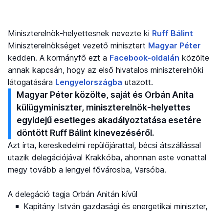
Miniszterelnök-helyettesnek nevezte ki
Ruff Bálint
Miniszterelnökséget vezető minisztert
Magyar Péter
kedden. A kormányfő ezt a
Facebook-oldalán
közölte
annak kapcsán, hogy az első hivatalos miniszterelnöki
látogatására
Lengyelországba
utazott.
Magyar Péter közölte, saját és Orbán Anita
külügyminiszter, miniszterelnök-helyettes
egyidejű esetleges akadályoztatása esetére
döntött Ruff Bálint kinevezéséről.
Azt írta, kereskedelmi repülőjárattal, bécsi átszállással
utazik delegációjával Krakkóba, ahonnan este vonattal
megy tovább a lengyel fővárosba, Varsóba.
A delegáció tagja Orbán Anitán kívül
Kapitány István gazdasági és energetikai miniszter,