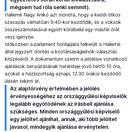
mégsem tud róla senki semmit).
Hallerné Nagy Anikó azt mondta, hogy a keddi titkos
szavazás várhatóan 9:40-kor kezdődik, és a voksok
összeszámolásával együtt körülbelül egy-másfél órát
vesz igénybe.
Időközben a parlament honlapjára felkerült a Hallerné
által jegyzett döntés a köztársaságielnök-választás
kitűzéséről. A dokumentum szerint a jelölésre vonatkozó
ajánlások benyújtásának határideje jövő hétfő 10 óra,
azokat a házbizottság aznapi, 12.30 órakor kezdődő
ülésén tekinti át.
Az alaptörvény értelmében a jelölés
érvényességéhez az országgyűlési képviselők
legalább egyötödének az írásbeli ajánlása
szükséges. Minden országgyűlési képviselő
egy jelöltet ajánlhat, annak, aki több jelöltet
javasol, mindegyik ajánlása érvénytelen.