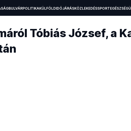
ASÁG
BULVÁR
POLITIKA
KÜLFÖLD
IDŐJÁRÁS
KÖZLEKEDÉS
SPORT
EGÉSZSÉG
H
ról Tóbiás József, a K
tán