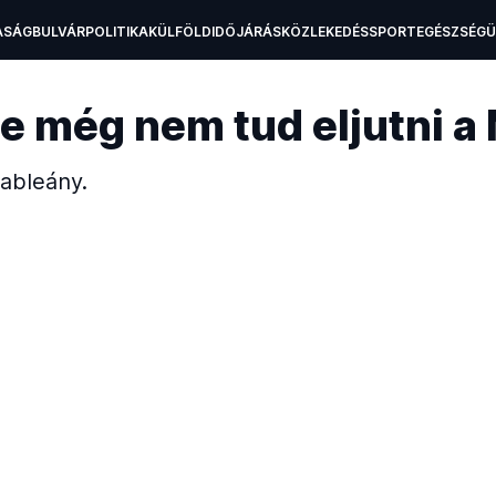
ASÁG
BULVÁR
POLITIKA
KÜLFÖLD
IDŐJÁRÁS
KÖZLEKEDÉS
SPORT
EGÉSZSÉG
H
e még nem tud eljutni a 
ableány.