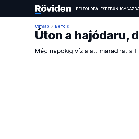
BELFÖLD
BALESET
BŰNÜGY
GAZD
ÉLETMÓD
KULTÚRA
OKTATÁS
TEC
Címlap
Belföld
Úton a hajódaru, d
Még napokig víz alatt maradhat a H