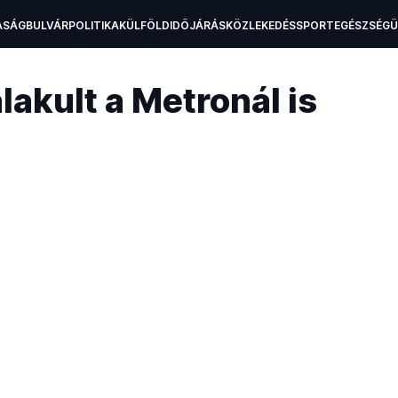
ASÁG
BULVÁR
POLITIKA
KÜLFÖLD
IDŐJÁRÁS
KÖZLEKEDÉS
SPORT
EGÉSZSÉG
H
lakult a Metronál is