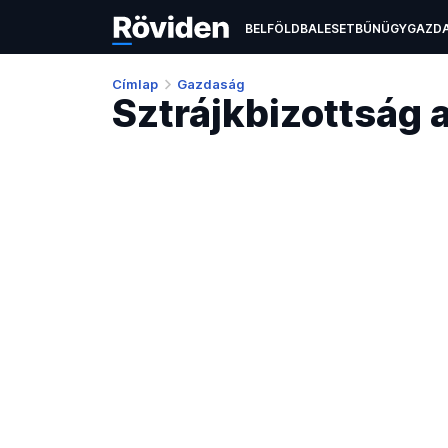
BELFÖLD
BALESET
BŰNÜGY
GAZD
ÉLETMÓD
KULTÚRA
OKTATÁS
TEC
Címlap
Gazdaság
Sztrájkbizottság a