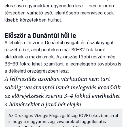
eloszlása ugyanakkor egyenetlen lesz – nem minden
térségben várható eső, jelentősebb mennyiség csak
kisebb körzetekben hullhat.
Először a Dunántúl hűl le
A lehűlés először a Dunántúl nyugati és északnyugati
részét éri el, ahol pénteken már 30–32 fok körül
alakulnak a maximumok. Az ország többi részén még
33–39 fokra lehet számítani, a legmelegebb továbbra is
a délkeleti országrészben lesz.
A felfrissülés azonban várhatóan nem tart
sokáig: vasárnaptól ismét melegedés kezdődik,
az előrejelzések szerint 3–4 fokkal emelkedhet
a hőmérséklet a jövő hét elején.
Az Országos Vízügyi Főigazgatóság (OVF) eközben arról
ír, hogy a magyarországi zivataroktól függetlenül is