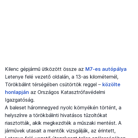
Kilenc gépjármű ütközött össze az
M7-es autópálya
Letenye felé vezető oldalán, a 13-as kilométernél,
Törökbálint térségében csütörtök reggel –
közölte
honlapján
az Országos Katasztrófavédelmi
Igazgatóság.
A baleset háromnegyed nyolc környékén történt, a
helyszínre a törökbálinti hivatásos tűzoltókat
riasztották, akik megkezdték a műszaki mentést. A
járművek utasait a mentők vizsgálják, az érintett,