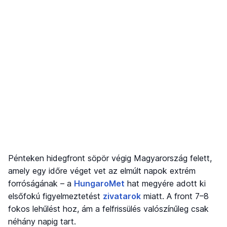
Pénteken hidegfront söpör végig Magyarország felett,
amely egy időre véget vet az elmúlt napok extrém
forróságának – a
HungaroMet
hat megyére adott ki
elsőfokú figyelmeztetést
zivatarok
miatt. A front 7–8
fokos lehűlést hoz, ám a felfrissülés valószínűleg csak
néhány napig tart.