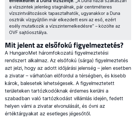
emelkedhet a Duna vízszintje
. „A Duna hazai szakaszán
a vízszintek jelenleg stagnálnak, pár centiméteres
vízszintváltozások tapasztalhatók, ugyanakkor a Duna
osztrák vízgyűjtőin már elkezdett esni az eső, ezért
esély mutatkozik a vízszintemelkedésre” – közölte az
OVF sajtóosztálya.
Mit jelent az elsőfokú figyelmeztetés?
A HungaroMet háromfokozatú figyelmeztetési
rendszert alkalmaz. Az elsőfokú (sárga) figyelmeztetés
azt jelzi, hogy az adott időjárási jelenség – jelen esetben
a zivatar – várhatóan előfordul a térségben, és kisebb
károk, balesetek lehetségesek. A figyelmeztetett
területeken tartózkodóknak érdemes kerülni a
szabadban való tartózkodást villámlás idején, fedett
helyen várni a zivatar elvonulását, és óvni az
értéktárgyakat az esetleges jégesőtől.