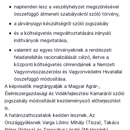
napirenden lesz a veszélyhelyzet megszűnésével
összefüggő átmeneti szabályokról szóló törvény,
a járványügyi készültségről szóló jogszabály
és a költségvetés megváltoztatására irányuló
indítványok megvitatása,
valamint az egyes törvényeknek a rendészeti
feladatellátás racionalizálását célzó, illetve a
központi költségvetés címrendjének a Nemzeti
Vagyonvisszaszerzési és Vagyonvédelmi Hivatallal
összefüggő módosítása.
A képviselők megtárgyalják a Magyar Agrár-,
Élelmiszergazdasági és Vidékfejlesztési Kamaráról szóló
jogszabály módosítását kezdeményező előterjesztést
is.
A határozathozatalok kedden lesznek. Az
Országgyűlésnek Varga Lőrinc Mihály (Tisza), Takács
Péter (Fidesz) és Toroczkai László (Mi Hazánk)