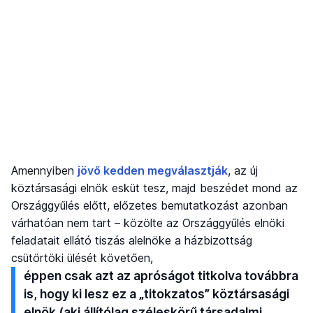
Amennyiben
jövő kedden megválasztják
, az új
köztársasági elnök esküt tesz, majd beszédet mond az
Országgyűlés előtt, előzetes bemutatkozást azonban
várhatóan nem tart – közölte az Országgyűlés elnöki
feladatait ellátó tiszás alelnöke a házbizottság
csütörtöki ülését követően,
éppen csak azt az apróságot titkolva továbbra
is, hogy ki lesz ez a „titokzatos” köztársasági
elnök (aki állítólag széleskörű társadalmi