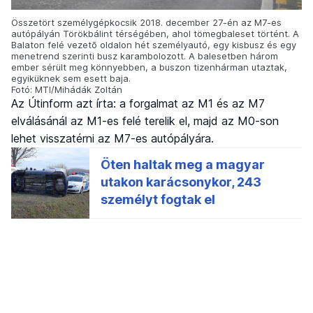
Összetört személygépkocsik 2018. december 27-én az M7-es
autópályán Törökbálint térségében, ahol tömegbaleset történt. A
Balaton felé vezetõ oldalon hét személyautó, egy kisbusz és egy
menetrend szerinti busz karambolozott. A balesetben három
ember sérült meg könnyebben, a buszon tizenhárman utaztak,
egyiküknek sem esett baja.
Fotó: MTI/Mihádák Zoltán
Az Útinform azt írta: a forgalmat az M1 és az M7
elválásánál az M1-es felé terelik el, majd az M0-son
lehet visszatérni az M7-es autópályára.