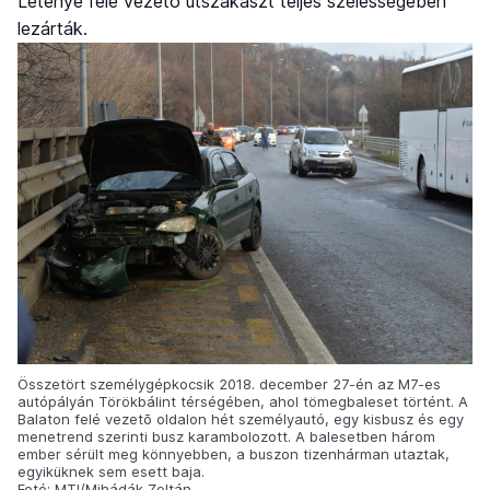
Letenye felé vezető útszakaszt teljes szélességében
lezárták.
Összetört személygépkocsik 2018. december 27-én az M7-es
autópályán Törökbálint térségében, ahol tömegbaleset történt. A
Balaton felé vezetõ oldalon hét személyautó, egy kisbusz és egy
menetrend szerinti busz karambolozott. A balesetben három
ember sérült meg könnyebben, a buszon tizenhárman utaztak,
egyiküknek sem esett baja.
Fotó: MTI/Mihádák Zoltán