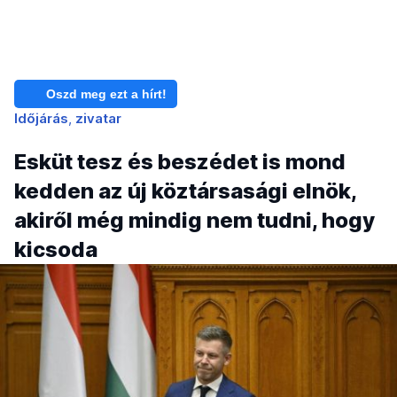
Oszd meg ezt a hírt!
Időjárás
zivatar
Esküt tesz és beszédet is mond
kedden az új köztársasági elnök,
akiről még mindig nem tudni, hogy
kicsoda