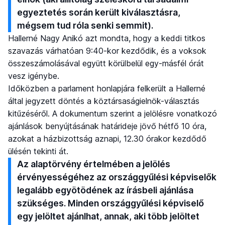
egyeztetés során került kiválasztásra,
mégsem tud róla senki semmit).
Hallerné Nagy Anikó azt mondta, hogy a keddi titkos
szavazás várhatóan 9:40-kor kezdődik, és a voksok
összeszámolásával együtt körülbelül egy-másfél órát
vesz igénybe.
Időközben a parlament honlapjára felkerült a Hallerné
által jegyzett döntés a köztársaságielnök-választás
kitűzéséről. A dokumentum szerint a jelölésre vonatkozó
ajánlások benyújtásának határideje jövő hétfő 10 óra,
azokat a házbizottság aznapi, 12.30 órakor kezdődő
ülésén tekinti át.
Az alaptörvény értelmében a jelölés
érvényességéhez az országgyűlési képviselők
legalább egyötödének az írásbeli ajánlása
szükséges. Minden országgyűlési képviselő
egy jelöltet ajánlhat, annak, aki több jelöltet