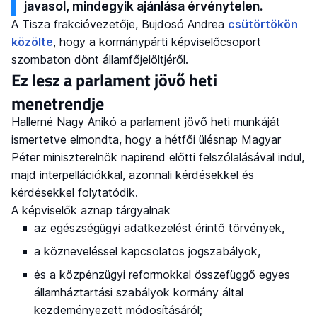
javasol, mindegyik ajánlása érvénytelen.
A Tisza frakcióvezetője, Bujdosó Andrea
csütörtökön
közölte
, hogy a kormánypárti képviselőcsoport
szombaton dönt államfőjelöltjéről.
Ez lesz a parlament jövő heti
menetrendje
Hallerné Nagy Anikó a parlament jövő heti munkáját
ismertetve elmondta, hogy a hétfői ülésnap Magyar
Péter miniszterelnök napirend előtti felszólalásával indul,
majd interpellációkkal, azonnali kérdésekkel és
kérdésekkel folytatódik.
A képviselők aznap tárgyalnak
az egészségügyi adatkezelést érintő törvények,
a közneveléssel kapcsolatos jogszabályok,
és a közpénzügyi reformokkal összefüggő egyes
államháztartási szabályok kormány által
kezdeményezett módosításáról;