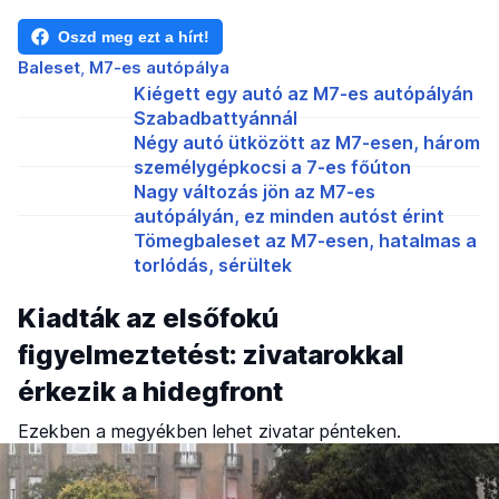
Oszd meg ezt a hírt!
Baleset
M7-es autópálya
Kiégett egy autó az M7-es autópályán
Szabadbattyánnál
Négy autó ütközött az M7-esen, három
személygépkocsi a 7-es főúton
Nagy változás jön az M7-es
autópályán, ez minden autóst érint
Tömegbaleset az M7-esen, hatalmas a
torlódás, sérültek
Kiadták az elsőfokú
figyelmeztetést: zivatarokkal
érkezik a hidegfront
Ezekben a megyékben lehet zivatar pénteken.