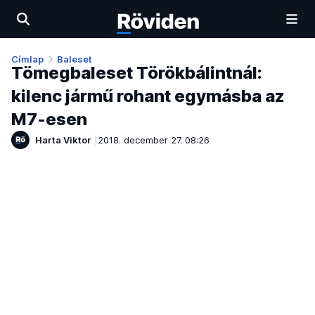
Címlap
Baleset
Tömegbaleset Törökbálintnál:
kilenc jármű rohant egymásba az
M7-esen
Harta Viktor
2018. december 27. 08:26