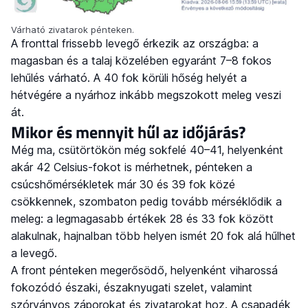
Várható zivatarok pénteken.
A fronttal frissebb levegő érkezik az országba: a
magasban és a talaj közelében egyaránt 7–8 fokos
lehűlés várható. A 40 fok körüli hőség helyét a
hétvégére a nyárhoz inkább megszokott meleg veszi
át.
Mikor és mennyit hűl az időjárás?
Még ma, csütörtökön még sokfelé 40–41, helyenként
akár 42 Celsius-fokot is mérhetnek, pénteken a
csúcshőmérsékletek már 30 és 39 fok közé
csökkennek, szombaton pedig tovább mérséklődik a
meleg: a legmagasabb értékek 28 és 33 fok között
alakulnak, hajnalban több helyen ismét 20 fok alá hűlhet
a levegő.
A front pénteken megerősödő, helyenként viharossá
fokozódó északi, északnyugati szelet, valamint
szórványos záporokat és zivatarokat hoz. A csapadék