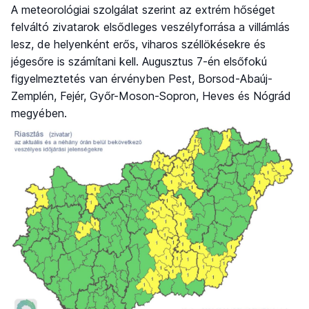
A meteorológiai szolgálat szerint az extrém hőséget
felváltó zivatarok elsődleges veszélyforrása a villámlás
lesz, de helyenként erős, viharos széllökésekre és
jégesőre is számítani kell. Augusztus 7-én elsőfokú
figyelmeztetés van érvényben Pest, Borsod-Abaúj-
Zemplén, Fejér, Győr-Moson-Sopron, Heves és Nógrád
megyében.