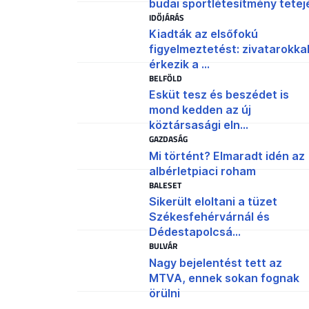
budai sportlétesítmény tetej
IDŐJÁRÁS
Kiadták az elsőfokú
figyelmeztetést: zivatarokka
érkezik a ...
BELFÖLD
Esküt tesz és beszédet is
mond kedden az új
köztársasági eln...
GAZDASÁG
Mi történt? Elmaradt idén az
albérletpiaci roham
BALESET
Sikerült eloltani a tüzet
Székesfehérvárnál és
Dédestapolcsá...
BULVÁR
Nagy bejelentést tett az
MTVA, ennek sokan fognak
örülni