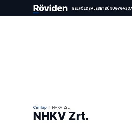
BELFÖLD
BALESET
BŰNÜGY
GAZD
ÉLETMÓD
KULTÚRA
OKTATÁS
TEC
Címlap
NHKV Zrt.
NHKV Zrt.