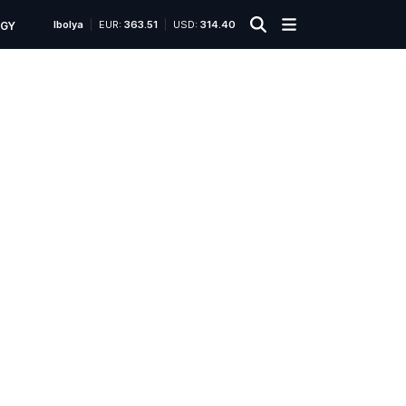
Ibolya
EUR:
363.51
USD:
314.40
ÜGY