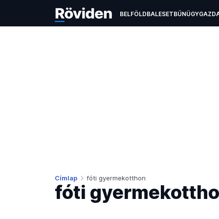
BELFÖLD
BALESET
BŰNÜGY
GAZD
ÉLETMÓD
KULTÚRA
OKTATÁS
TEC
Címlap
fóti gyermekotthon
fóti gyermekotth