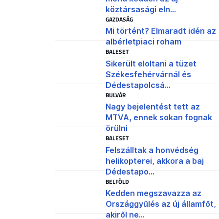
köztársasági eln...
GAZDASÁG
Mi történt? Elmaradt idén az
albérletpiaci roham
BALESET
Sikerült eloltani a tüzet
Székesfehérvárnál és
Dédestapolcsá...
BULVÁR
Nagy bejelentést tett az
MTVA, ennek sokan fognak
örülni
BALESET
Felszálltak a honvédség
helikopterei, akkora a baj
Dédestapo...
BELFÖLD
Kedden megszavazza az
Országgyűlés az új államfőt,
akiről ne...