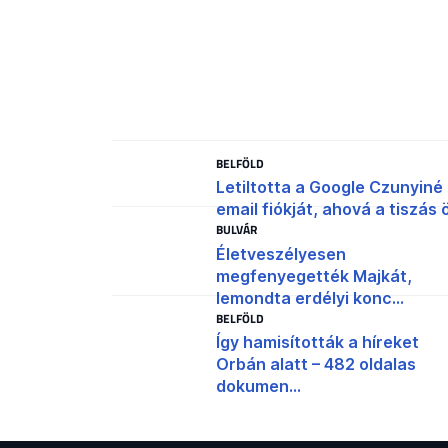
BELFÖLD
Letiltotta a Google Czunyiné
email fiókját, ahová a tiszás ö
BULVÁR
Életveszélyesen
megfenyegették Majkát,
lemondta erdélyi konc...
BELFÖLD
Így hamisították a híreket
Orbán alatt – 482 oldalas
dokumen...