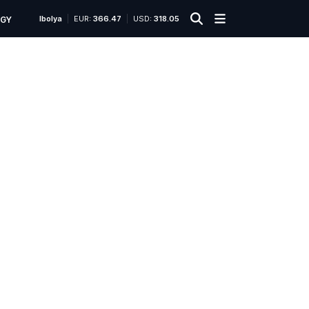
Ibolya
EUR:
366.47
USD:
318.05
ÜGY