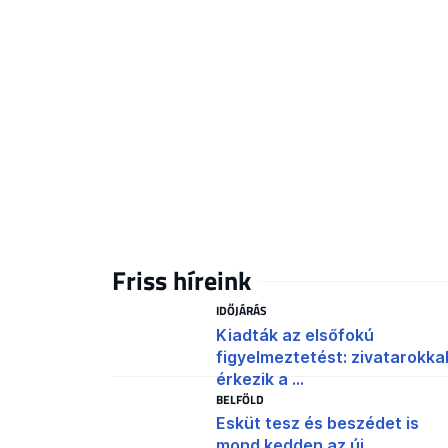
Friss híreink
IDŐJÁRÁS
Kiadták az elsőfokú
figyelmeztetést: zivatarokka
érkezik a ...
BELFÖLD
Esküt tesz és beszédet is
mond kedden az új