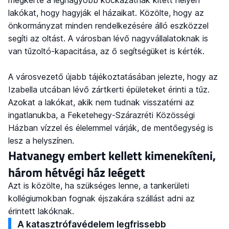
lakókat, hogy hagyják el házaikat. Közölte, hogy az
önkormányzat minden rendelkezésére álló eszközzel
segíti az oltást. A városban lévő nagyvállalatoknak is
van tűzoltó-kapacitása, az ő segítségüket is kérték.
A városvezető újabb tájékoztatásában jelezte, hogy az
Izabella utcában lévő zártkerti épületeket érinti a tűz.
Azokat a lakókat, akik nem tudnak visszatérni az
ingatlanukba, a Feketehegy-Szárazréti Közösségi
Házban vízzel és élelemmel várják, de mentőegység is
lesz a helyszínen.
Hatvanegy embert kellett kimenekíteni,
három hétvégi ház leégett
Azt is közölte, ha szükséges lenne, a tankerületi
kollégiumokban fognak éjszakára szállást adni az
érintett lakóknak.
A katasztrófavédelem legfrissebb