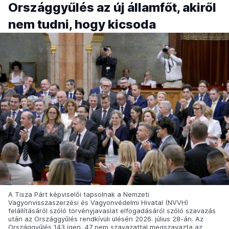
Országgyűlés az új államfőt, akiről
nem tudni, hogy kicsoda
A Tisza Párt képviselői tapsolnak a Nemzeti
Vagyonvisszaszerzési és Vagyonvédelmi Hivatal (NVVH)
felállításáról szóló törvényjavaslat elfogadásáról szóló szavazás
után az Országgyűlés rendkívüli ülésén 2026. július 28-án. Az
Országgyűlés 143 igen, 47 nem szavazattal megszavazta az