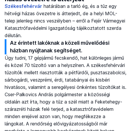
Székesfehérvár
határában a tarló ég, és a tűz egy
hétvégi házas övezetre is átterjedt, de a helyi MOL-
telep jelenleg nincs veszélyben – erről a Fejér Vármegyei
Katasztrófavédelmi Igazgatóság tájékoztatott szerda
délután.
Az érintett lakóknak a közeli művelődési
házban nyújtanak segítséget.
Úgy tudni, 17 gépjármű fecskendő, hat különleges jármű
és közel 70 tűzoltó van a helyszínen. A székesfehérvári
tűzoltók mellett riasztották a pétfürdői, pusztaszabolcsi,
sárbogárdi, veszprémi, érdi, tatabányai és kisbéri
hivatásos, valamint a seregélyesi önkéntes tűzoltókat is.
Cser-Palkovics András polgármester a közösségi
oldalán azt írta, hogy a tűz a szél miatt a Feketehegy-
szárazréti házak felé terjed, a katasztrófavédelem
minden erejével azon van, hogy megfékezze a
lángokat. A rendőrség elővigyázatosságból már
megkérte a legnagyobb kockázatnak kitett helyen