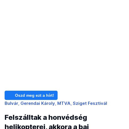
Oszd meg ezt a hírt!
Bulvár
Gerendai Károly
MTVA
Sziget Fesztivál
Felszálltak a honvédség
helikopterei, akkora a baj