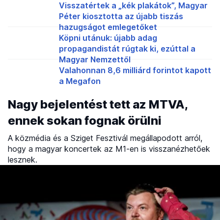
Visszatértek a „kék plakátok”, Magyar
Péter kiosztotta az újabb tiszás
hazugságot emlegetőket
Köpni utánuk: újabb adag
propagandistát rúgtak ki, ezúttal a
Magyar Nemzettől
Valahonnan 8,6 milliárd forintot kapott
a Megafon
Nagy bejelentést tett az MTVA,
ennek sokan fognak örülni
A közmédia és a Sziget Fesztivál megállapodott arról,
hogy a magyar koncertek az M1-en is visszanézhetőek
lesznek.