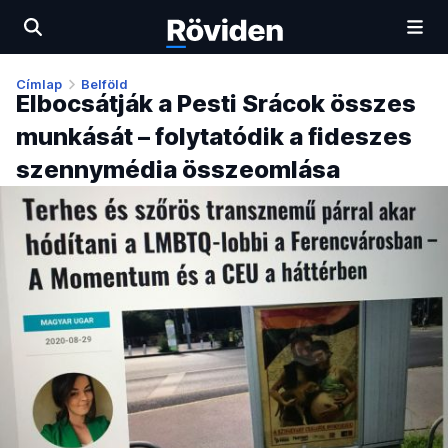
Címlap
Belföld
Elbocsátják a Pesti Srácok összes
munkását – folytatódik a fideszes
szennymédia összeomlása