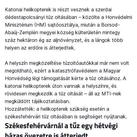
Katonai helikopterek is részt vesznek a szerdai
dédestapolcsányi tűz oltásában – közölte a Honvédelmi
Minisztérium (HM) sajtóosztálya, miután a Borsod-
Abaúj-Zemplén megyei község külterületén mintegy
száz hektáron ég az aljnövényzet, és a lángok több
helyen az erdőre is átterjedtek.
A helyszín megközelítése tűzoltóautókkal már nem volt
megoldható, ezért a katasztrófavédelem a Magyar
Honvédség légi támogatását kérte a tűz oltásához. A
katonai helikopterek úton vannak a helyszínre, és
rövidesen megkezdik a tűz oltását – áll az MTI-nek
megküldött tájékoztatásban.
Hozzátették: a helikopterek szükség esetén a
székesfehérvári tűz oltásában is segítséget nyújtanak.
Székesfehérvárnál a tűz egy hétvégi
házas övezetre is átterjedt