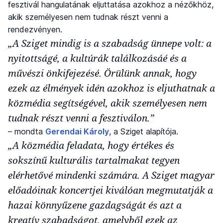
fesztivál hangulatának eljuttatása azokhoz a nézőkhöz,
akik személyesen nem tudnak részt venni a
rendezvényen.
„A Sziget mindig is a szabadság ünnepe volt: a
nyitottságé, a kultúrák találkozásáé és a
művészi önkifejezésé. Örülünk annak, hogy
ezek az élmények idén azokhoz is eljuthatnak a
közmédia segítségével, akik személyesen nem
tudnak részt venni a fesztiválon.”
– mondta
Gerendai Károly
, a Sziget alapítója.
„A közmédia feladata, hogy értékes és
sokszínű kulturális tartalmakat tegyen
elérhetővé mindenki számára. A Sziget magyar
előadóinak koncertjei kiválóan megmutatják a
hazai könnyűzene gazdagságát és azt a
kreatív szabadságot, amelyből ezek az