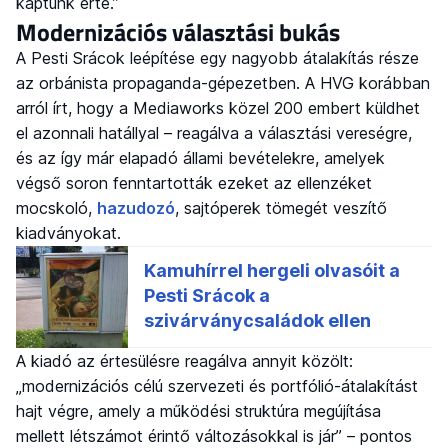
kaptunk érte.”
Modernizációs választási bukás
A Pesti Srácok leépítése egy nagyobb átalakítás része
az orbánista propaganda-gépezetben. A HVG korábban
arról írt, hogy a Mediaworks közel 200 embert küldhet
el azonnali hatállyal – reagálva a választási vereségre,
és az így már elapadó állami bevételekre, amelyek
végső soron fenntartották ezeket az ellenzéket
mocskoló,
hazudozó
, sajtóperek tömegét veszítő
kiadványokat.
A kiadó az értesülésre reagálva annyit közölt:
„modernizációs célú szervezeti és portfólió-átalakítást
hajt végre, amely a működési struktúra megújítása
mellett létszámot érintő változásokkal is jár” – pontos