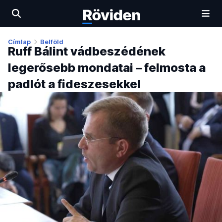
Címlap
Belföld
Ruff Bálint vádbeszédének
legerősebb mondatai – felmosta a
padlót a fideszesekkel