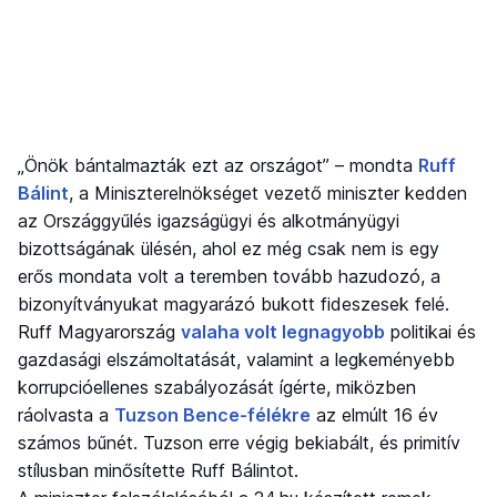
„Önök bántalmazták ezt az országot” – mondta
Ruff
Bálint
, a Miniszterelnökséget vezető miniszter kedden
az Országgyűlés igazságügyi és alkotmányügyi
bizottságának ülésén, ahol ez még csak nem is egy
erős mondata volt a teremben tovább hazudozó, a
bizonyítványukat magyarázó bukott fideszesek felé.
Ruff Magyarország
valaha volt legnagyobb
politikai és
gazdasági elszámoltatását, valamint a legkeményebb
korrupcióellenes szabályozását ígérte, miközben
ráolvasta a
Tuzson Bence-félékre
az elmúlt 16 év
számos bűnét. Tuzson erre végig bekiabált, és primitív
stílusban minősítette Ruff Bálintot.