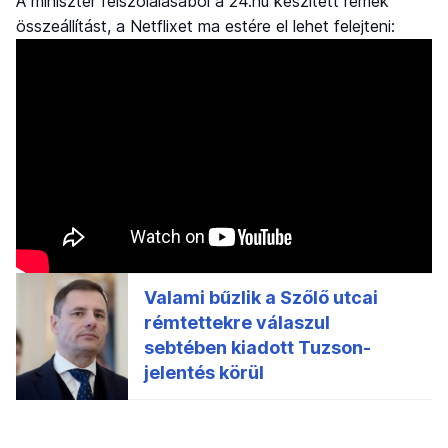
A miniszter felszólalásából a 24.hu készített remek
összeállítást, a Netflixet ma estére el lehet felejteni: