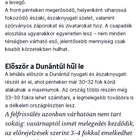
a levegő.
A front pénteken megerősödő, helyenként viharossá
fokozódó északi, északnyugati szelet, valamint
szórványos záporokat és zivatarokat hoz. A csapadék
eloszlása ugyanakkor egyenetlen lesz – nem minden
térségben várható eső, jelentősebb mennyiség csak
kisebb körzetekben hullhat.
Először a Dunántúl hűl le
A lehűlés először a Dunántúl nyugati és északnyugati
részét éri el, ahol pénteken már 30–32 fok körül
alakulnak a maximumok. Az ország többi részén még
33–39 fokra lehet számítani, a legmelegebb továbbra is
a délkeleti országrészben lesz.
A felfrissülés azonban várhatóan nem tart
sokáig: vasárnaptól ismét melegedés kezdődik,
az előrejelzések szerint 3–4 fokkal emelkedhet