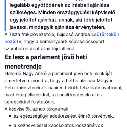
legalább egyötödének az írásbeli ajánlása
szükséges. Minden országgyűlési képviselő
egy jelöltet ajánlhat, annak, aki több jelöltet
javasol, mindegyik ajánlása érvénytelen.
A Tisza frakcióvezetője, Bujdosó Andrea
csütörtökön
közölte
, hogy a kormánypárti képviselőcsoport
szombaton dönt államfőjelöltjéről.
Ez lesz a parlament jövő heti
menetrendje
Hallerné Nagy Anikó a parlament jövő heti munkáját
ismertetve elmondta, hogy a hétfői ülésnap Magyar
Péter miniszterelnök napirend előtti felszólalásával indul,
majd interpellációkkal, azonnali kérdésekkel és
kérdésekkel folytatódik.
A képviselők aznap tárgyalnak
az egészségügyi adatkezelést érintő törvények,
a közneveléssel kapcsolatos jogszabályok,