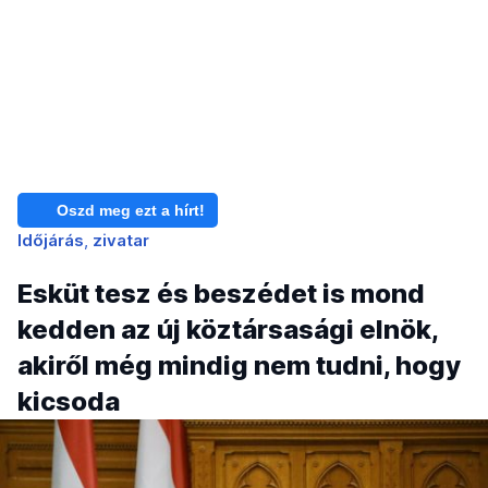
Oszd meg ezt a hírt!
Időjárás
zivatar
Esküt tesz és beszédet is mond
kedden az új köztársasági elnök,
akiről még mindig nem tudni, hogy
kicsoda