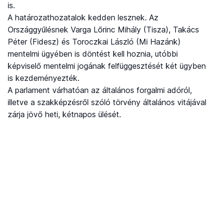
is.
A határozathozatalok kedden lesznek. Az
Országgyűlésnek Varga Lőrinc Mihály (Tisza), Takács
Péter (Fidesz) és Toroczkai László (Mi Hazánk)
mentelmi ügyében is döntést kell hoznia, utóbbi
képviselő mentelmi jogának felfüggesztését két ügyben
is kezdeményezték.
A parlament várhatóan az általános forgalmi adóról,
illetve a szakképzésről szóló törvény általános vitájával
zárja jövő heti, kétnapos ülését.