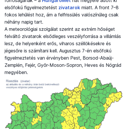
forróságának – a
HungaroMet
hat megyére adott ki
elsőfokú figyelmeztetést
zivatarok
miatt. A front 7–8
fokos lehűlést hoz, ám a felfrissülés valószínűleg csak
néhány napig tart.
A meteorológiai szolgálat szerint az extrém hőséget
felváltó zivatarok elsődleges veszélyforrása a villámlás
lesz, de helyenként erős, viharos széllökésekre és
jégesőre is számítani kell. Augusztus 7-én elsőfokú
figyelmeztetés van érvényben Pest, Borsod-Abaúj-
Zemplén, Fejér, Győr-Moson-Sopron, Heves és Nógrád
megyében.