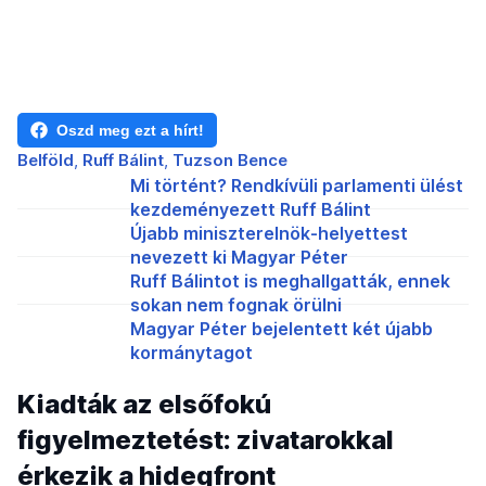
Oszd meg ezt a hírt!
Belföld
Ruff Bálint
Tuzson Bence
Mi történt? Rendkívüli parlamenti ülést
kezdeményezett Ruff Bálint
Újabb miniszterelnök-helyettest
nevezett ki Magyar Péter
Ruff Bálintot is meghallgatták, ennek
sokan nem fognak örülni
Magyar Péter bejelentett két újabb
kormánytagot
Kiadták az elsőfokú
figyelmeztetést: zivatarokkal
érkezik a hidegfront