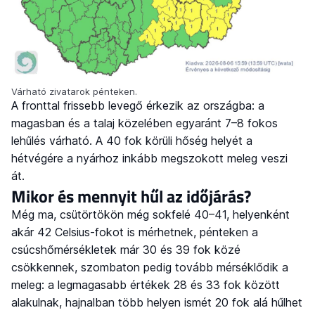
Várható zivatarok pénteken.
A fronttal frissebb levegő érkezik az országba: a
magasban és a talaj közelében egyaránt 7–8 fokos
lehűlés várható. A 40 fok körüli hőség helyét a
hétvégére a nyárhoz inkább megszokott meleg veszi
át.
Mikor és mennyit hűl az időjárás?
Még ma, csütörtökön még sokfelé 40–41, helyenként
akár 42 Celsius-fokot is mérhetnek, pénteken a
csúcshőmérsékletek már 30 és 39 fok közé
csökkennek, szombaton pedig tovább mérséklődik a
meleg: a legmagasabb értékek 28 és 33 fok között
alakulnak, hajnalban több helyen ismét 20 fok alá hűlhet