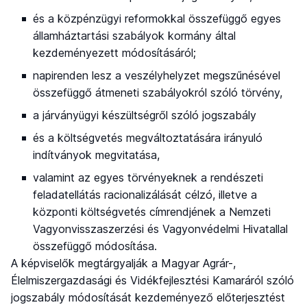
és a közpénzügyi reformokkal összefüggő egyes
államháztartási szabályok kormány által
kezdeményezett módosításáról;
napirenden lesz a veszélyhelyzet megszűnésével
összefüggő átmeneti szabályokról szóló törvény,
a járványügyi készültségről szóló jogszabály
és a költségvetés megváltoztatására irányuló
indítványok megvitatása,
valamint az egyes törvényeknek a rendészeti
feladatellátás racionalizálását célzó, illetve a
központi költségvetés címrendjének a Nemzeti
Vagyonvisszaszerzési és Vagyonvédelmi Hivatallal
összefüggő módosítása.
A képviselők megtárgyalják a Magyar Agrár-,
Élelmiszergazdasági és Vidékfejlesztési Kamaráról szóló
jogszabály módosítását kezdeményező előterjesztést