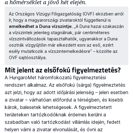
a hőmérséklet a jövő hét elején.
Az Országos Vízügyi Főigazgatóság (OVF) eközben arról
ír, hogy a magyarországi zivataroktól függetlenül is
emelkedhet a Duna vízszintje
. „A Duna hazai szakaszán
a vízszintek jelenleg stagnálnak, pár centiméteres
vízszintváltozások tapasztalhatók, ugyanakkor a Duna
osztrák vízgyűjtőin már elkezdett esni az eső, ezért
esély mutatkozik a vízszintemelkedésre” – közölte az
OVF sajtóosztálya.
Mit jelent az elsőfokú figyelmeztetés?
A HungaroMet háromfokozatú figyelmeztetési
rendszert alkalmaz. Az elsőfokú (sárga) figyelmeztetés
azt jelzi, hogy az adott időjárási jelenség – jelen esetben
a zivatar – várhatóan előfordul a térségben, és kisebb
károk, balesetek lehetségesek. A figyelmeztetett
területeken tartózkodóknak érdemes kerülni a
szabadban való tartózkodást villámlás idején, fedett
helyen várni a zivatar elvonulását, és óvni az