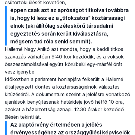
csütörtöki ülését követően,
éppen csak azt az apróságot titkolva továbbra
is, hogy ki lesz ez a „titokzatos” köztársasági
elnök (aki állítólag széleskörű társadalmi
egyeztetés során került kiválasztásra,
mégsem tud róla senki semmit).
Hallerné Nagy Anikó azt mondta, hogy a keddi titkos
szavazás várhatóan 9:40-kor kezdődik, és a voksok
összeszámolásával együtt körülbelül egy-másfél órát
vesz igénybe.
Időközben a parlament honlapjára felkerült a Hallerné
által jegyzett döntés a köztársaságielnök-választás
kitűzéséről. A dokumentum szerint a jelölésre vonatkozó
ajánlások benyújtásának határideje jövő hétfő 10 óra,
azokat a házbizottság aznapi, 12.30 órakor kezdődő
ülésén tekinti át.
Az alaptörvény értelmében a jelölés
érvényességéhez az országgyűlési képviselők