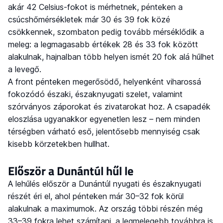
akár 42 Celsius-fokot is mérhetnek, pénteken a
csúcshőmérsékletek már 30 és 39 fok közé
csökkennek, szombaton pedig tovább mérséklődik a
meleg: a legmagasabb értékek 28 és 33 fok között
alakulnak, hajnalban több helyen ismét 20 fok alá hűlhet
a levegő.
A front pénteken megerősödő, helyenként viharossá
fokozódó északi, északnyugati szelet, valamint
szórványos záporokat és zivatarokat hoz. A csapadék
eloszlása ugyanakkor egyenetlen lesz – nem minden
térségben várható eső, jelentősebb mennyiség csak
kisebb körzetekben hullhat.
Először a Dunántúl hűl le
A lehűlés először a Dunántúl nyugati és északnyugati
részét éri el, ahol pénteken már 30–32 fok körül
alakulnak a maximumok. Az ország többi részén még
33–39 fokra lehet számítani, a legmelegebb továbbra is