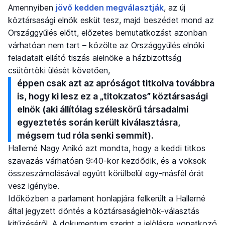
Amennyiben
jövő kedden megválasztják
, az új
köztársasági elnök esküt tesz, majd beszédet mond az
Országgyűlés előtt, előzetes bemutatkozást azonban
várhatóan nem tart – közölte az Országgyűlés elnöki
feladatait ellátó tiszás alelnöke a házbizottság
csütörtöki ülését követően,
éppen csak azt az apróságot titkolva továbbra
is, hogy ki lesz ez a „titokzatos” köztársasági
elnök (aki állítólag széleskörű társadalmi
egyeztetés során került kiválasztásra,
mégsem tud róla senki semmit).
Hallerné Nagy Anikó azt mondta, hogy a keddi titkos
szavazás várhatóan 9:40-kor kezdődik, és a voksok
összeszámolásával együtt körülbelül egy-másfél órát
vesz igénybe.
Időközben a parlament honlapjára felkerült a Hallerné
által jegyzett döntés a köztársaságielnök-választás
kitűzéséről. A dokumentum szerint a jelölésre vonatkozó