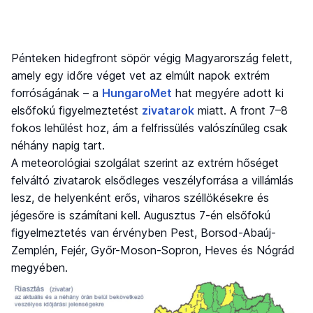
Pénteken hidegfront söpör végig Magyarország felett,
amely egy időre véget vet az elmúlt napok extrém
forróságának – a
HungaroMet
hat megyére adott ki
elsőfokú figyelmeztetést
zivatarok
miatt. A front 7–8
fokos lehűlést hoz, ám a felfrissülés valószínűleg csak
néhány napig tart.
A meteorológiai szolgálat szerint az extrém hőséget
felváltó zivatarok elsődleges veszélyforrása a villámlás
lesz, de helyenként erős, viharos széllökésekre és
jégesőre is számítani kell. Augusztus 7-én elsőfokú
figyelmeztetés van érvényben Pest, Borsod-Abaúj-
Zemplén, Fejér, Győr-Moson-Sopron, Heves és Nógrád
megyében.