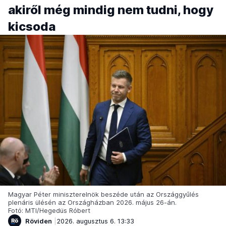
akiről még mindig nem tudni, hogy
kicsoda
Magyar Péter miniszterelnök beszéde után az Országgyűlés
plenáris ülésén az Országházban 2026. május 26-án.
Fotó: MTI/Hegedüs Róbert
Röviden
2026. augusztus 6. 13:33