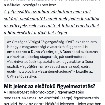
a délkeleti országrészben lesz.
A felfrissülés azonban várhatóan nem tart
sokáig: vasárnaptól ismét melegedés kezdődik,
az előrejelzések szerint 3–4 fokkal emelkedhet
a hőmérséklet a jövő hét elején.
Az Országos Vízügyi Főigazgatóság (OVF) eközben arról
ír, hogy a magyarországi zivataroktól függetlenül is
emelkedhet a Duna vízszintje
. „A Duna hazai szakaszán
a vízszintek jelenleg stagnálnak, pár centiméteres
vízszintváltozások tapasztalhatók, ugyanakkor a Duna
osztrák vízgyűjtőin már elkezdett esni az eső, ezért
esély mutatkozik a vízszintemelkedésre” – közölte az
OVF sajtóosztálya.
Mit jelent az elsőfokú figyelmeztetés?
A HungaroMet háromfokozatú figyelmeztetési
rendszert alkalmaz. Az elsőfokú (sárga) figyelmeztetés
azt jelzi, hogy az adott időjárási jelenség – jelen esetben