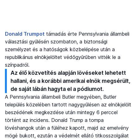
Donald Trumpot
támadás érte Pennsylvania állambeli
választási gyűlésén szombaton, a biztonsági
személyzet és a hatóságok közbelépése után a
republikánus elnökjelöltet védőgyűrűben vitték le a
színpadról.
Az élő közvetítés alapján lövéseket lehetett
hallani, és a korábbi amerikai elnök megsérült,
de saját lábán hagyta el a pódiumot.
A Pennsylvania állambeli Butler megyében, Butler
település közelében tartott nagygyűlésen az elnökjelölt
beszédének megkezdése után mintegy 6 perccel
történt az incidens. Donald Trump a tompa
lövéshangok után a füléhez kapott, majd az emelvény
mögé bukott, ezután a védelmét ellátó titkosszolgálat