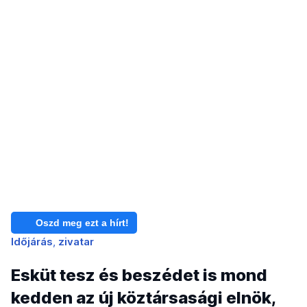
Oszd meg ezt a hírt!
Időjárás
zivatar
Esküt tesz és beszédet is mond
kedden az új köztársasági elnök,