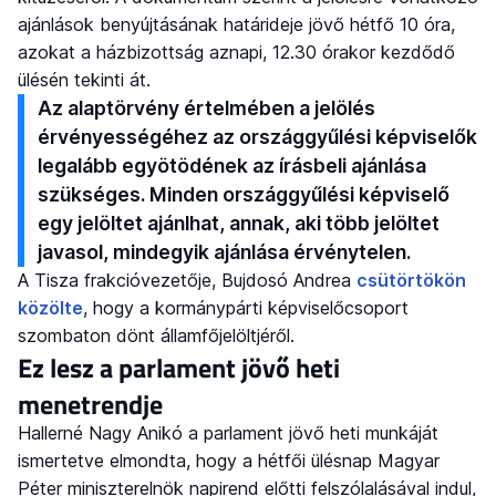
ajánlások benyújtásának határideje jövő hétfő 10 óra,
azokat a házbizottság aznapi, 12.30 órakor kezdődő
ülésén tekinti át.
Az alaptörvény értelmében a jelölés
érvényességéhez az országgyűlési képviselők
legalább egyötödének az írásbeli ajánlása
szükséges. Minden országgyűlési képviselő
egy jelöltet ajánlhat, annak, aki több jelöltet
javasol, mindegyik ajánlása érvénytelen.
A Tisza frakcióvezetője, Bujdosó Andrea
csütörtökön
közölte
, hogy a kormánypárti képviselőcsoport
szombaton dönt államfőjelöltjéről.
Ez lesz a parlament jövő heti
menetrendje
Hallerné Nagy Anikó a parlament jövő heti munkáját
ismertetve elmondta, hogy a hétfői ülésnap Magyar
Péter miniszterelnök napirend előtti felszólalásával indul,