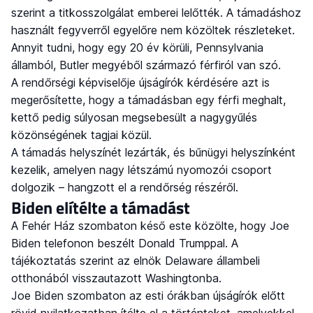
szerint a titkosszolgálat emberei lelőtték. A támadáshoz
használt fegyverről egyelőre nem közöltek részleteket.
Annyit tudni, hogy egy 20 év körüli, Pennsylvania
államból, Butler megyéből származó férfiról van szó.
A rendőrségi képviselője újságírók kérdésére azt is
megerősítette, hogy a támadásban egy férfi meghalt,
kettő pedig súlyosan megsebesült a nagygyűlés
közönségének tagjai közül.
A támadás helyszínét lezárták, és bűnügyi helyszínként
kezelik, amelyen nagy létszámú nyomozói csoport
dolgozik – hangzott el a rendőrség részéről.
Biden elítélte a támadást
A Fehér Ház szombaton késő este közölte, hogy Joe
Biden telefonon beszélt Donald Trumppal. A
tájékoztatás szerint az elnök Delaware állambeli
otthonából visszautazott Washingtonba.
Joe Biden szombaton az esti órákban újságírók előtt
rövid nyilatkozatban ítélte el a történteket, amelyekkel