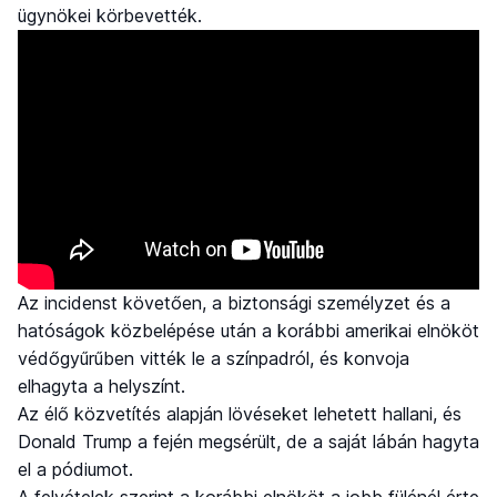
ügynökei körbevették.
Az incidenst követően, a biztonsági személyzet és a
hatóságok közbelépése után a korábbi amerikai elnököt
védőgyűrűben vitték le a színpadról, és konvoja
elhagyta a helyszínt.
Az élő közvetítés alapján lövéseket lehetett hallani, és
Donald Trump a fején megsérült, de a saját lábán hagyta
el a pódiumot.
A felvételek szerint a korábbi elnököt a jobb fülénél érte