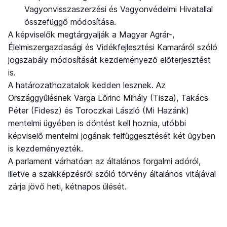
Vagyonvisszaszerzési és Vagyonvédelmi Hivatallal
összefüggő módosítása.
A képviselők megtárgyalják a Magyar Agrár-,
Élelmiszergazdasági és Vidékfejlesztési Kamaráról szóló
jogszabály módosítását kezdeményező előterjesztést
is.
A határozathozatalok kedden lesznek. Az
Országgyűlésnek Varga Lőrinc Mihály (Tisza), Takács
Péter (Fidesz) és Toroczkai László (Mi Hazánk)
mentelmi ügyében is döntést kell hoznia, utóbbi
képviselő mentelmi jogának felfüggesztését két ügyben
is kezdeményezték.
A parlament várhatóan az általános forgalmi adóról,
illetve a szakképzésről szóló törvény általános vitájával
zárja jövő heti, kétnapos ülését.