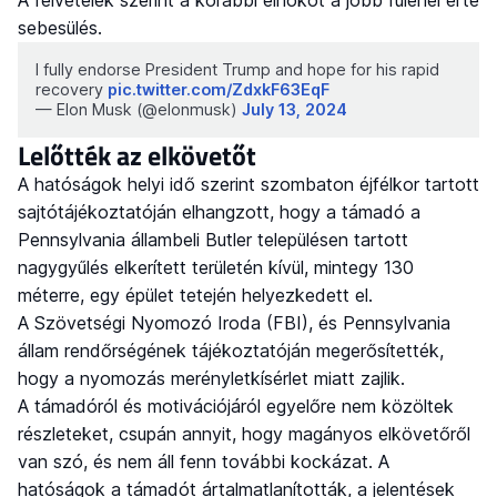
sebesülés.
I fully endorse President Trump and hope for his rapid
recovery
pic.twitter.com/ZdxkF63EqF
— Elon Musk (@elonmusk)
July 13, 2024
Lelőtték az elkövetőt
A hatóságok helyi idő szerint szombaton éjfélkor tartott
sajtótájékoztatóján elhangzott, hogy a támadó a
Pennsylvania állambeli Butler településen tartott
nagygyűlés elkerített területén kívül, mintegy 130
méterre, egy épület tetején helyezkedett el.
A Szövetségi Nyomozó Iroda (FBI), és Pennsylvania
állam rendőrségének tájékoztatóján megerősítették,
hogy a nyomozás merényletkísérlet miatt zajlik.
A támadóról és motivációjáról egyelőre nem közöltek
részleteket, csupán annyit, hogy magányos elkövetőről
van szó, és nem áll fenn további kockázat. A
hatóságok a támadót ártalmatlanították, a jelentések