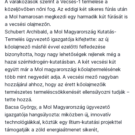
A várakozások szerint a Vecsés-1 termelése a
közeljövőben nőni fog. Az eddigi két sikeres fúrás után
a Mol hamarosan megkezdi egy harmadik kút fúrását is
a vecsési olajmezőn.
Schubert Archibald, a Mol Magyarország Kutatás-
Termelés ügyvezető igazgatója kifejtette: az új
kőolajmező másfél évvel ezelőtti felfedezése
bizonyította, hogy nagy lehetőségek rejlenek még a
hazai szénhidrogén-kutatásban. A két vecsési kút
együtt már a Mol magyarországi kőolajtermelésének
több mint negyedét adja. A vecsési mező nagyban
hozzájárul ahhoz, hogy az érett kőolajmezőik
természetes termeléscsökkenését ellensúlyozni tudják –
tette hozzá.
Bacsa György, a Mol Magyarország ügyvezető
igazgatója hangsúlyozta: miközben új, innovatív
technológiákkal, köztük egy lítium-kutatási projekttel
támogatják a zöld energiaátmenet sikerét,