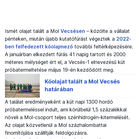
Ismét olajat talált a Mol
Vecsésen
– közölte a vállalat
pénteken, miután újabb kutatófúrást végeztek a
2022-
ben felfedezett kőolajmező
további feltérképezésére.
A januárban elkezdett fúrás 41 napig tartott és 2000
méteres mélységet ért el, a Vecsés-1 elnevezésű kút
próbatermeltetése május 19-én kezdődött meg.
A találat eredményeként a kút napi 1300 hordó
próbatermeléssel indult, ami körülbelül 1,5 százalékkal
növeli a Mol-csoport teljes szénhidrogén-kitermelését.
Az olajat közvetlenül a Mol százhalombattai
finomítójába szállítják feldolgozásra.