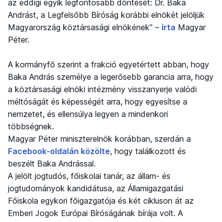
az eddigi egyik legfontosabb döntését: Dr. Baka
Andrást, a Legfelsőbb Bíróság korábbi elnökét jelöljük
Magyarország köztársasági elnökének” –
írta
Magyar
Péter.
A kormányfő szerint a frakció egyetértett abban, hogy
Baka András személye a legerősebb garancia arra, hogy
a köztársasági elnöki intézmény visszanyerje valódi
méltóságát és képességét arra, hogy egyesítse a
nemzetet, és ellensúlya legyen a mindenkori
többségnek.
Magyar Péter miniszterelnök korábban, szerdán a
Facebook-oldalán közölte
, hogy találkozott és
beszélt Baka Andrással.
A jelölt jogtudós, főiskolai tanár, az állam- és
jogtudományok kandidátusa, az Államigazgatási
Főiskola egykori főigazgatója és két cikluson át az
Emberi Jogok Európai Bíróságának bírája volt. A