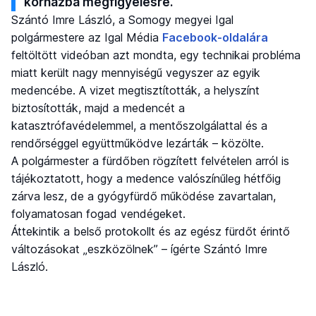
kórházba megfigyelésre.
Szántó Imre László, a Somogy megyei Igal
polgármestere az Igal Média
Facebook-oldalára
feltöltött videóban azt mondta, egy technikai probléma
miatt került nagy mennyiségű vegyszer az egyik
medencébe. A vizet megtisztították, a helyszínt
biztosították, majd a medencét a
katasztrófavédelemmel, a mentőszolgálattal és a
rendőrséggel együttműködve lezárták – közölte.
A polgármester a fürdőben rögzített felvételen arról is
tájékoztatott, hogy a medence valószínűleg hétfőig
zárva lesz, de a gyógyfürdő működése zavartalan,
folyamatosan fogad vendégeket.
Áttekintik a belső protokollt és az egész fürdőt érintő
változásokat „eszközölnek” – ígérte Szántó Imre
László.