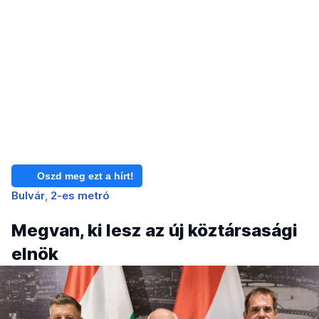
Oszd meg ezt a hírt!
Bulvár
2-es metró
Megvan, ki lesz az új köztársasági
elnök