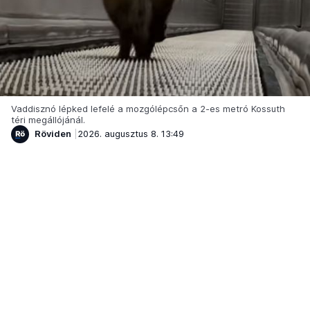
Vaddisznó lépked lefelé a mozgólépcsőn a 2-es metró Kossuth
téri megállójánál.
Röviden
2026. augusztus 8. 13:49