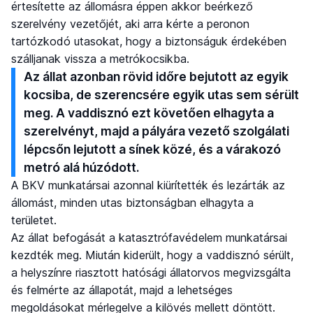
értesítette az állomásra éppen akkor beérkező
szerelvény vezetőjét, aki arra kérte a peronon
tartózkodó utasokat, hogy a biztonságuk érdekében
szálljanak vissza a metrókocsikba.
Az állat azonban rövid időre bejutott az egyik
kocsiba, de szerencsére egyik utas sem sérült
meg. A vaddisznó ezt követően elhagyta a
szerelvényt, majd a pályára vezető szolgálati
lépcsőn lejutott a sínek közé, és a várakozó
metró alá húzódott.
A BKV munkatársai azonnal kiürítették és lezárták az
állomást, minden utas biztonságban elhagyta a
területet.
Az állat befogását a katasztrófavédelem munkatársai
kezdték meg. Miután kiderült, hogy a vaddisznó sérült,
a helyszínre riasztott hatósági állatorvos megvizsgálta
és felmérte az állapotát, majd a lehetséges
megoldásokat mérlegelve a kilövés mellett döntött.