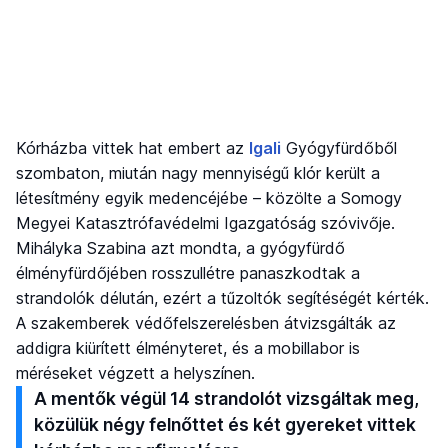
Kórházba vittek hat embert az
Igali
Gyógyfürdőből
szombaton, miután nagy mennyiségű klór került a
létesítmény egyik medencéjébe – közölte a Somogy
Megyei Katasztrófavédelmi Igazgatóság szóvivője.
Mihályka Szabina azt mondta, a gyógyfürdő
élményfürdőjében rosszullétre panaszkodtak a
strandolók délután, ezért a tűzoltók segítéségét kérték.
A szakemberek védőfelszerelésben átvizsgálták az
addigra kiürített élményteret, és a mobillabor is
méréseket végzett a helyszínen.
A mentők végül 14 strandolót vizsgáltak meg,
közülük négy felnőttet és két gyereket vittek