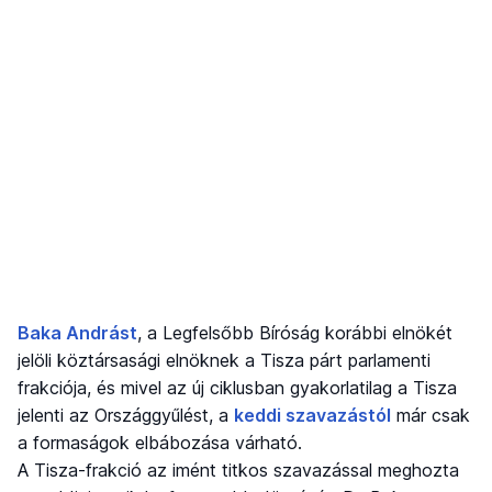
Baka Andrást
, a Legfelsőbb Bíróság korábbi elnökét
jelöli köztársasági elnöknek a Tisza párt parlamenti
frakciója, és mivel az új ciklusban gyakorlatilag a Tisza
jelenti az Országgyűlést, a
keddi szavazástól
már csak
a formaságok elbábozása várható.
A Tisza-frakció az imént titkos szavazással meghozta