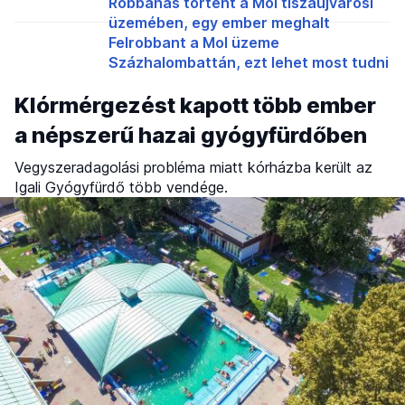
Robbanás történt a Mol tiszaújvárosi
üzemében, egy ember meghalt
Felrobbant a Mol üzeme
Százhalombattán, ezt lehet most tudni
Klórmérgezést kapott több ember
a népszerű hazai gyógyfürdőben
Vegyszeradagolási probléma miatt kórházba került az
Igali Gyógyfürdő több vendége.