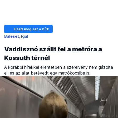
Oszd meg ezt a hírt!
Baleset
Igal
Vaddisznó szállt fel a metróra a
Kossuth térnél
A korábbi hírekkel ellentétben a szerelvény nem gázolta
el, és az állat betévedt egy metrókocsiba is.