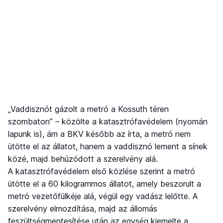
„Vaddisznót gázolt a metró a Kossuth téren
szombaton” – közölte a katasztrófavédelem (nyomán
lapunk is), ám a BKV később az írta, a metró nem
ütötte el az állatot, hanem a vaddisznó lement a sínek
közé, majd behúzódott a szerelvény alá.
A katasztrófavédelem első közlése szerint a metró
ütötte el a 60 kilogrammos állatot, amely beszorult a
metró vezetőfülkéje alá, végül egy vadász lelőtte. A
szerelvény elmozdítása, majd az állomás
feszültségmentesítése után az egység kiemelte a