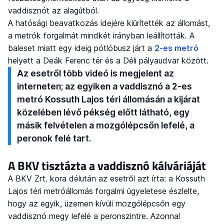
vaddisznót az alagútból.
A hatósági beavatkozás idejére kiürítették az állomást,
a metrók forgalmát mindkét irányban leállították. A
baleset miatt egy ideig pótlóbusz járt a
2-es metró
helyett a Deák Ferenc tér és a Déli pályaudvar között.
Az esetről több videó is megjelent az
interneten; az egyiken a vaddisznó a 2-es
metró Kossuth Lajos téri állomásán a kijárat
közelében lévő pékség előtt látható, egy
másik felvételen a mozgólépcsőn lefelé, a
peronok felé tart.
A BKV tisztázta a vaddisznó kálváriáját
A BKV Zrt. kora délután az esetről azt írta: a Kossuth
Lajos téri metróállomás forgalmi ügyeletese észlelte,
hogy az egyik, üzemen kívüli mozgólépcsőn egy
vaddisznó megy lefelé a peronszintre. Azonnal