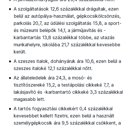
A szolgáltatások 12,6 százalékkal drágultak, ezen
belül az autópálya-használat, gépkocsikölcsönzés,
parkolás 20,7, az üdülési szolgáltatás 15,8, a sport-
és múzeumi belépők 14,1, a járműjavítás és -
karbantartás 13,8 százalékkal többe, az utazás
munkahelyre, iskolába 21,7 százalékkal kevesebbe
került.
A szeszes italok, dohányáruk ára 10,6, ezen belül a
szeszes italoké 12,1 százalékkal nőtt.
Az állateledelek ára 24,3, a mosó- és
tisztítószereké 15,2, a testápolási cikkeké 7,7, a
lakásjavító és -karbantartó cikkeké 3,3 százalékkal
magasabb lett.
A tartós fogyasztási cikkekért 0,4 százalékkal
kevesebbet kellett fizetni, ezen belül a használt
személygépkocsik ára 9,5 százalékkal csökkent, a