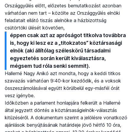
Országgyűlés előtt, előzetes bemutatkozást azonban
várhatóan nem tart – közölte az Országgyűlés elnöki
feladatait ellátó tiszás alelnöke a házbizottság
csütörtöki ülését követően,
éppen csak azt az apróságot titkolva továbbra
is, hogy ki lesz ez a „titokzatos” köztársasági
elnök (aki állítólag széleskörű társadalmi
egyeztetés során került kiválasztásra,
mégsem tud róla senki semmit).
Hallerné Nagy Anikó azt mondta, hogy a keddi titkos
szavazás várhatóan 9:40-kor kezdődik, és a voksok
összeszámolásával együtt körülbelül egy-másfél órát
vesz igénybe.
Időközben a parlament honlapjára felkerült a Hallerné
által jegyzett döntés a köztársaságielnök-választás
kitűzéséről. A dokumentum szerint a jelölésre vonatkozó
ajánlások benyújtásának határideje jövő hétfő 10 óra,