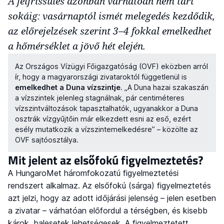
A felfrissülés azonban várhatóan nem tart
sokáig: vasárnaptól ismét melegedés kezdődik,
az előrejelzések szerint 3–4 fokkal emelkedhet
a hőmérséklet a jövő hét elején.
Az Országos Vízügyi Főigazgatóság (OVF) eközben arról
ír, hogy a magyarországi zivataroktól függetlenül is
emelkedhet a Duna vízszintje
. „A Duna hazai szakaszán
a vízszintek jelenleg stagnálnak, pár centiméteres
vízszintváltozások tapasztalhatók, ugyanakkor a Duna
osztrák vízgyűjtőin már elkezdett esni az eső, ezért
esély mutatkozik a vízszintemelkedésre” – közölte az
OVF sajtóosztálya.
Mit jelent az elsőfokú figyelmeztetés?
A HungaroMet háromfokozatú figyelmeztetési
rendszert alkalmaz. Az elsőfokú (sárga) figyelmeztetés
azt jelzi, hogy az adott időjárási jelenség – jelen esetben
a zivatar – várhatóan előfordul a térségben, és kisebb
károk, balesetek lehetségesek. A figyelmeztetett