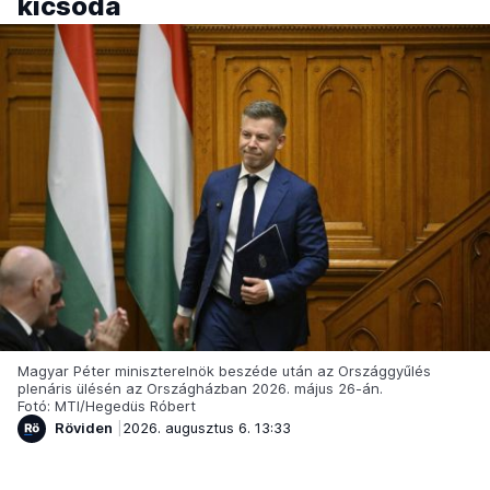
kicsoda
Magyar Péter miniszterelnök beszéde után az Országgyűlés
plenáris ülésén az Országházban 2026. május 26-án.
Fotó: MTI/Hegedüs Róbert
Röviden
2026. augusztus 6. 13:33