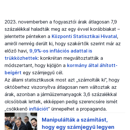
2023. novemberben a fogyasztói árak átlagosan 7,9
százalékkal haladták meg az egy évvel korábbiakat –
jelentette pénteken a
Központi Statisztikai Hivatal
,
amiről nemrég derült ki, hogy szakértők szerint már az
előző havi,
9,9%-os inflációs adattal is
trükközhettek
: konkrétan megváltoztatták a
módszertant, hogy kijöjjön a
kormány által áhított-
beígért
egy számjegyű cél.
Az állami statisztikusok most azt „számolták ki”, hogy
októberhez viszonyítva átlagosan nem változtak az
árak, azonban a járműüzemanyagok 3,6 százalékkal
olcsóbbak lettek, ekképpen pedig szerencsére ismét
„csökkenő
inflációt
” ünnepelhet a propaganda.