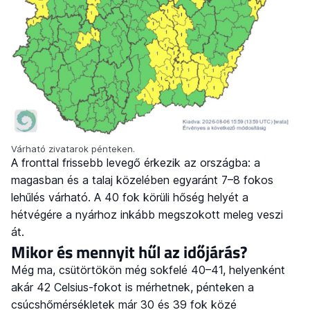
Várható zivatarok pénteken.
A fronttal frissebb levegő érkezik az országba: a
magasban és a talaj közelében egyaránt 7–8 fokos
lehűlés várható. A 40 fok körüli hőség helyét a
hétvégére a nyárhoz inkább megszokott meleg veszi
át.
Mikor és mennyit hűl az időjárás?
Még ma, csütörtökön még sokfelé 40–41, helyenként
akár 42 Celsius-fokot is mérhetnek, pénteken a
csúcshőmérsékletek már 30 és 39 fok közé