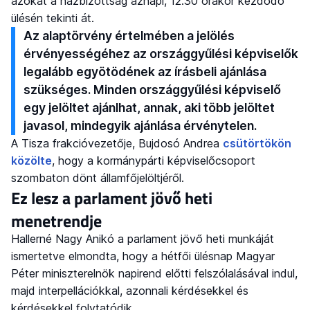
azokat a házbizottság aznapi, 12.30 órakor kezdődő
ülésén tekinti át.
Az alaptörvény értelmében a jelölés
érvényességéhez az országgyűlési képviselők
legalább egyötödének az írásbeli ajánlása
szükséges. Minden országgyűlési képviselő
egy jelöltet ajánlhat, annak, aki több jelöltet
javasol, mindegyik ajánlása érvénytelen.
A Tisza frakcióvezetője, Bujdosó Andrea
csütörtökön
közölte
, hogy a kormánypárti képviselőcsoport
szombaton dönt államfőjelöltjéről.
Ez lesz a parlament jövő heti
menetrendje
Hallerné Nagy Anikó a parlament jövő heti munkáját
ismertetve elmondta, hogy a hétfői ülésnap Magyar
Péter miniszterelnök napirend előtti felszólalásával indul,
majd interpellációkkal, azonnali kérdésekkel és
kérdésekkel folytatódik.