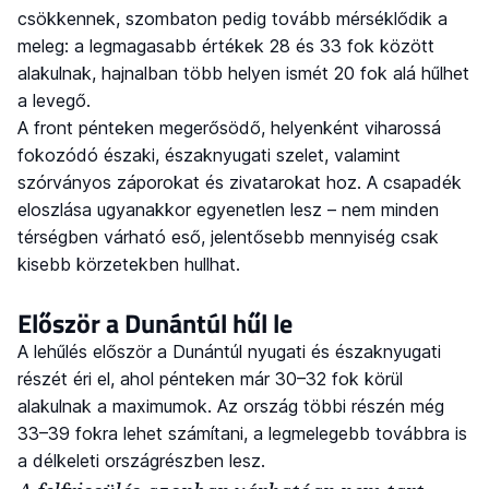
csökkennek, szombaton pedig tovább mérséklődik a
meleg: a legmagasabb értékek 28 és 33 fok között
alakulnak, hajnalban több helyen ismét 20 fok alá hűlhet
a levegő.
A front pénteken megerősödő, helyenként viharossá
fokozódó északi, északnyugati szelet, valamint
szórványos záporokat és zivatarokat hoz. A csapadék
eloszlása ugyanakkor egyenetlen lesz – nem minden
térségben várható eső, jelentősebb mennyiség csak
kisebb körzetekben hullhat.
Először a Dunántúl hűl le
A lehűlés először a Dunántúl nyugati és északnyugati
részét éri el, ahol pénteken már 30–32 fok körül
alakulnak a maximumok. Az ország többi részén még
33–39 fokra lehet számítani, a legmelegebb továbbra is
a délkeleti országrészben lesz.