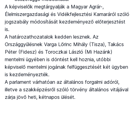
A képviselők megtárgyalják a Magyar Agrár-,
Élelmiszergazdasági és Vidékfejlesztési Kamaráról szóló
jogszabály módosítását kezdeményező előterjesztést
is.
A határozathozatalok kedden lesznek. Az
Országgyűlésnek Varga Lőrinc Mihály (Tisza), Takács
Péter (Fidesz) és Toroczkai László (Mi Hazánk)
mentelmi ügyében is döntést kell hoznia, utóbbi
képviselő mentelmi jogának felfüggesztését két ügyben
is kezdeményezték.
A parlament várhatóan az általános forgalmi adóról,
illetve a szakképzésről szóló törvény általános vitájával
zárja jövő heti, kétnapos ülését.