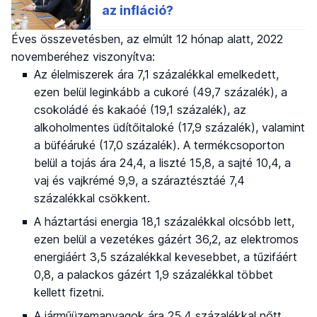
Éves összevetésben, az elmúlt 12 hónap alatt, 2022
novemberéhez viszonyítva:
Az élelmiszerek ára 7,1 százalékkal emelkedett,
ezen belül leginkább a cukoré (49,7 százalék), a
csokoládé és kakaóé (19,1 százalék), az
alkoholmentes üdítőitaloké (17,9 százalék), valamint
a büféáruké (17,0 százalék). A termékcsoporton
belül a tojás ára 24,4, a liszté 15,8, a sajté 10,4, a
vaj és vajkrémé 9,9, a száraztésztáé 7,4
százalékkal csökkent.
A háztartási energia 18,1 százalékkal olcsóbb lett,
ezen belül a vezetékes gázért 36,2, az elektromos
energiáért 3,5 százalékkal kevesebbet, a tűzifáért
0,8, a palackos gázért 1,9 százalékkal többet
kellett fizetni.
A járműüzemanyagok ára 25,4 százalékkal nőtt.