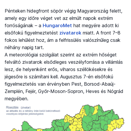
Pénteken hidegfront söpör végig Magyarország felett,
amely egy időre véget vet az elmúlt napok extrém
forróságának – a
HungaroMet
hat megyére adott ki
elsőfokú figyelmeztetést
zivatarok
miatt. A front 7–8
fokos lehűlést hoz, ám a felfrissülés valószínűleg csak
néhány napig tart.
A meteorológiai szolgálat szerint az extrém hőséget
felváltó zivatarok elsődleges veszélyforrása a villámlás
lesz, de helyenként erős, viharos széllökésekre és
jégesőre is számítani kell. Augusztus 7-én elsőfokú
figyelmeztetés van érvényben Pest, Borsod-Abaúj-
Zemplén, Fejér, Győr-Moson-Sopron, Heves és Nógrád
megyében.