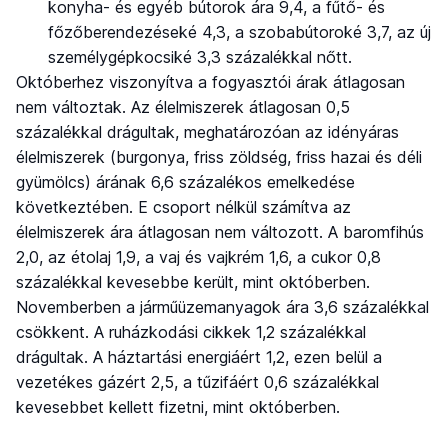
konyha- és egyéb bútorok ára 9,4, a fűtő- és
főzőberendezéseké 4,3, a szobabútoroké 3,7, az új
személygépkocsiké 3,3 százalékkal nőtt.
Októberhez viszonyítva a fogyasztói árak átlagosan
nem változtak. Az élelmiszerek átlagosan 0,5
százalékkal drágultak, meghatározóan az idényáras
élelmiszerek (burgonya, friss zöldség, friss hazai és déli
gyümölcs) árának 6,6 százalékos emelkedése
következtében. E csoport nélkül számítva az
élelmiszerek ára átlagosan nem változott. A baromfihús
2,0, az étolaj 1,9, a vaj és vajkrém 1,6, a cukor 0,8
százalékkal kevesebbe került, mint októberben.
Novemberben a járműüzemanyagok ára 3,6 százalékkal
csökkent. A ruházkodási cikkek 1,2 százalékkal
drágultak. A háztartási energiáért 1,2, ezen belül a
vezetékes gázért 2,5, a tűzifáért 0,6 százalékkal
kevesebbet kellett fizetni, mint októberben.