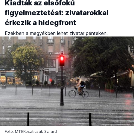
Kiadták az elsőfokú
figyelmeztetést: zivatarokkal
érkezik a hidegfront
Ezekben a megyékben lehet zivatar pénteken.
Fotó: MTI/Koszticsák Szilárd