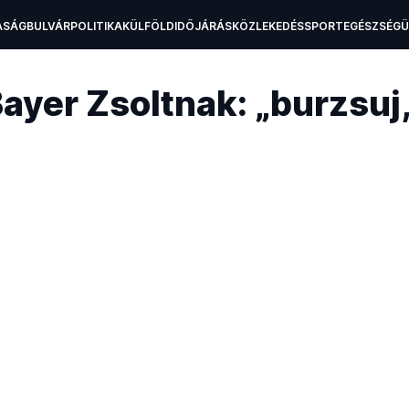
ASÁG
BULVÁR
POLITIKA
KÜLFÖLD
IDŐJÁRÁS
KÖZLEKEDÉS
SPORT
EGÉSZSÉG
H
ayer Zsoltnak: „burzsuj,