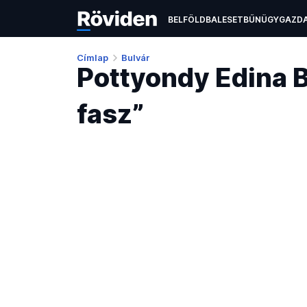
BELFÖLD
BALESET
BŰNÜGY
GAZD
ÉLETMÓD
KULTÚRA
OKTATÁS
TEC
Címlap
Bulvár
Pottyondy Edina B
fasz”