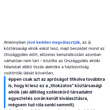
Amennyiben
jövő kedden megválasztják
, az új
köztársasági elnök esküt tesz, majd beszédet mond az
Országgyűlés előtt, előzetes bemutatkozást azonban
várhatóan nem tart – közölte az Országgyűlés elnöki
feladatait ellátó tiszás alelnöke a házbizottság
csütörtöki ülését követően,
éppen csak azt az apróságot titkolva továbbra
is, hogy ki lesz ez a „titokzatos” köztársasági
elnök (aki állítólag széleskörű társadalmi
egyeztetés során került kiválasztásra,
mégsem tud róla senki semmit).