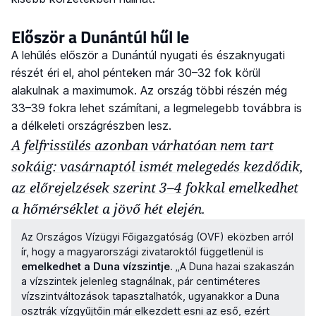
Először a Dunántúl hűl le
A lehűlés először a Dunántúl nyugati és északnyugati
részét éri el, ahol pénteken már 30–32 fok körül
alakulnak a maximumok. Az ország többi részén még
33–39 fokra lehet számítani, a legmelegebb továbbra is
a délkeleti országrészben lesz.
A felfrissülés azonban várhatóan nem tart
sokáig: vasárnaptól ismét melegedés kezdődik,
az előrejelzések szerint 3–4 fokkal emelkedhet
a hőmérséklet a jövő hét elején.
Az Országos Vízügyi Főigazgatóság (OVF) eközben arról
ír, hogy a magyarországi zivataroktól függetlenül is
emelkedhet a Duna vízszintje
. „A Duna hazai szakaszán
a vízszintek jelenleg stagnálnak, pár centiméteres
vízszintváltozások tapasztalhatók, ugyanakkor a Duna
osztrák vízgyűjtőin már elkezdett esni az eső, ezért