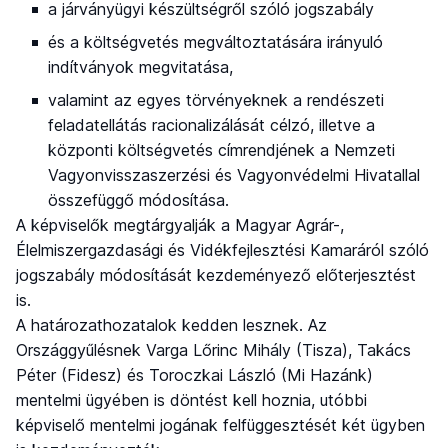
a járványügyi készültségről szóló jogszabály
és a költségvetés megváltoztatására irányuló
indítványok megvitatása,
valamint az egyes törvényeknek a rendészeti
feladatellátás racionalizálását célzó, illetve a
központi költségvetés címrendjének a Nemzeti
Vagyonvisszaszerzési és Vagyonvédelmi Hivatallal
összefüggő módosítása.
A képviselők megtárgyalják a Magyar Agrár-,
Élelmiszergazdasági és Vidékfejlesztési Kamaráról szóló
jogszabály módosítását kezdeményező előterjesztést
is.
A határozathozatalok kedden lesznek. Az
Országgyűlésnek Varga Lőrinc Mihály (Tisza), Takács
Péter (Fidesz) és Toroczkai László (Mi Hazánk)
mentelmi ügyében is döntést kell hoznia, utóbbi
képviselő mentelmi jogának felfüggesztését két ügyben