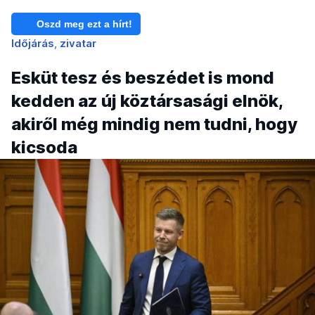
Oszd meg ezt a hírt!
Időjárás
zivatar
Esküt tesz és beszédet is mond
kedden az új köztársasági elnök,
akiről még mindig nem tudni, hogy
kicsoda