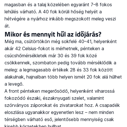
magasban és a talaj közelében egyaránt 7–8 fokos
lehűlés várható. A 40 fok körüli hőség helyét a
hétvégére a nyárhoz inkább megszokott meleg veszi
át.
Mikor és mennyit hűl az időjárás?
Még ma, csütörtökön még sokfelé 40–41, helyenként
akár 42 Celsius-fokot is mérhetnek, pénteken a
csúcshőmérsékletek már 30 és 39 fok közé
csökkennek, szombaton pedig tovább mérséklődik a
meleg: a legmagasabb értékek 28 és 33 fok között
alakulnak, hajnalban több helyen ismét 20 fok alá hűlhet
a levegő.
A front pénteken megerősödő, helyenként viharossá
fokozódó északi, északnyugati szelet, valamint
szórványos záporokat és zivatarokat hoz. A csapadék
eloszlása ugyanakkor egyenetlen lesz – nem minden
térségben várható eső, jelentősebb mennyiség csak
kisebb körzetekben hullhat.