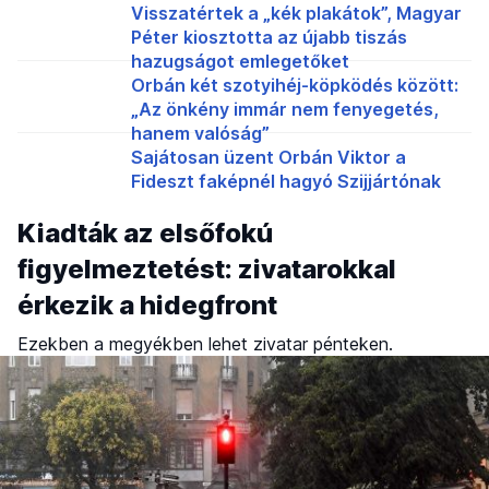
Visszatértek a „kék plakátok”, Magyar
Péter kiosztotta az újabb tiszás
hazugságot emlegetőket
Orbán két szotyihéj-köpködés között:
„Az önkény immár nem fenyegetés,
hanem valóság”
Sajátosan üzent Orbán Viktor a
Fideszt faképnél hagyó Szijjártónak
Kiadták az elsőfokú
figyelmeztetést: zivatarokkal
érkezik a hidegfront
Ezekben a megyékben lehet zivatar pénteken.