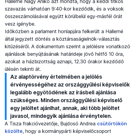
Hallerné Nagy Anikó azt mondta, hogy a keddi titkos
szavazás várhatóan 9:40-kor kezdődik, és a voksok
összeszámolásával együtt körülbelül egy-másfél órát
vesz igénybe.
Időközben a parlament honlapjára felkerült a Hallerné
által jegyzett döntés a köztársaságielnök-választás
kitűzéséről. A dokumentum szerint a jelölésre vonatkozó
ajánlások benyújtásának határideje jövő hétfő 10 óra,
azokat a házbizottság aznapi, 12.30 órakor kezdődő
ülésén tekinti át.
Az alaptörvény értelmében a jelölés
érvényességéhez az országgyűlési képviselők
legalább egyötödének az írásbeli ajánlása
szükséges. Minden országgyűlési képviselő
egy jelöltet ajánlhat, annak, aki több jelöltet
javasol, mindegyik ajánlása érvénytelen.
A Tisza frakcióvezetője, Bujdosó Andrea
csütörtökön
közölte
, hogy a kormánypárti képviselőcsoport