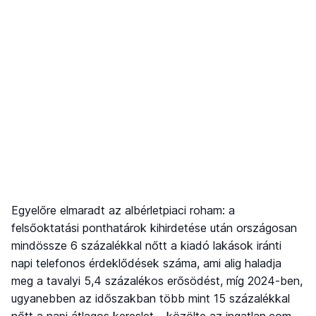
Egyelőre elmaradt az albérletpiaci roham: a
felsőoktatási ponthatárok kihirdetése után országosan
mindössze 6 százalékkal nőtt a kiadó lakások iránti
napi telefonos érdeklődések száma, ami alig haladja
meg a tavalyi 5,4 százalékos erősödést, míg 2024-ben,
ugyanebben az időszakban több mint 15 százalékkal
nőtt a napi átlagos kereslet – közölte az ingatlan.com