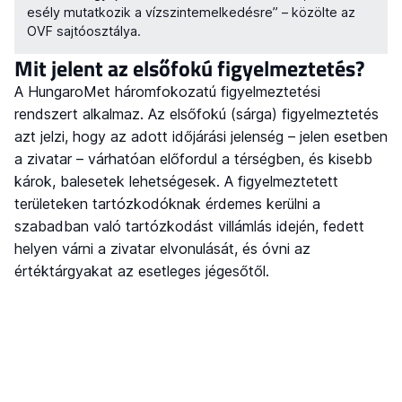
esély mutatkozik a vízszintemelkedésre” – közölte az
OVF sajtóosztálya.
Mit jelent az elsőfokú figyelmeztetés?
A HungaroMet háromfokozatú figyelmeztetési
rendszert alkalmaz. Az elsőfokú (sárga) figyelmeztetés
azt jelzi, hogy az adott időjárási jelenség – jelen esetben
a zivatar – várhatóan előfordul a térségben, és kisebb
károk, balesetek lehetségesek. A figyelmeztetett
területeken tartózkodóknak érdemes kerülni a
szabadban való tartózkodást villámlás idején, fedett
helyen várni a zivatar elvonulását, és óvni az
értéktárgyakat az esetleges jégesőtől.