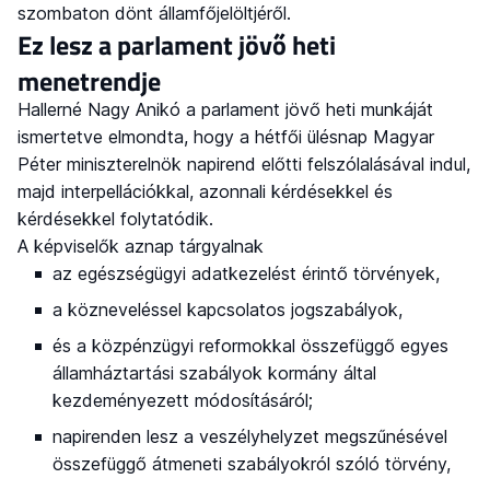
szombaton dönt államfőjelöltjéről.
Ez lesz a parlament jövő heti
menetrendje
Hallerné Nagy Anikó a parlament jövő heti munkáját
ismertetve elmondta, hogy a hétfői ülésnap Magyar
Péter miniszterelnök napirend előtti felszólalásával indul,
majd interpellációkkal, azonnali kérdésekkel és
kérdésekkel folytatódik.
A képviselők aznap tárgyalnak
az egészségügyi adatkezelést érintő törvények,
a közneveléssel kapcsolatos jogszabályok,
és a közpénzügyi reformokkal összefüggő egyes
államháztartási szabályok kormány által
kezdeményezett módosításáról;
napirenden lesz a veszélyhelyzet megszűnésével
összefüggő átmeneti szabályokról szóló törvény,