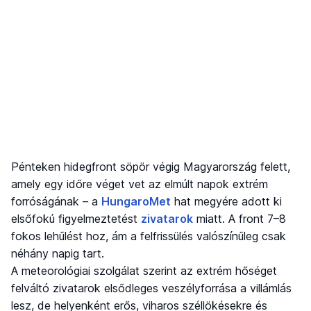
Pénteken hidegfront söpör végig Magyarország felett,
amely egy időre véget vet az elmúlt napok extrém
forróságának – a
HungaroMet
hat megyére adott ki
elsőfokú figyelmeztetést
zivatarok
miatt. A front 7–8
fokos lehűlést hoz, ám a felfrissülés valószínűleg csak
néhány napig tart.
A meteorológiai szolgálat szerint az extrém hőséget
felváltó zivatarok elsődleges veszélyforrása a villámlás
lesz, de helyenként erős, viharos széllökésekre és